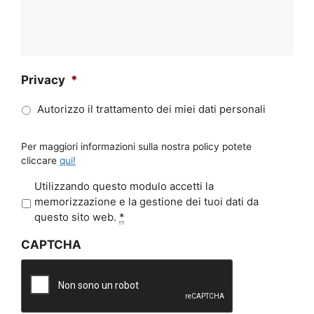
Privacy
*
Autorizzo il trattamento dei miei dati personali
Per maggiori informazioni sulla nostra policy potete
cliccare
qui!
P
Utilizzando questo modulo accetti la
r
memorizzazione e la gestione dei tuoi dati da
i
questo sito web.
*
v
CAPTCHA
a
c
y
*