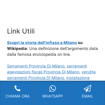
Link Utili
Scopri la storia dell'infisso a Milano
su
Wikipedia
: Una definizione dell'argomento data
dalla famosa enciclopedia on line.
Serramenti Provincia Di Milano
,
serramenti
agevolazioni fiscali Provincia Di Milano
,
vendita
serramenti Provincia Di Milano
,
installazione
serramenti Provincia Di Milano
,
fornitura
serramenti Provincia Di Milano
,
serramenti
fossati Provincia Di Milano
,
serramenti veka
CHIAMA ORA
WHATSAPP
EMAIL
Provincia Di Milano
,
migliori serramenti Provincia