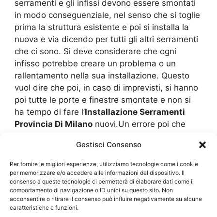
serramenti e gli infissi devono essere smontati
in modo conseguenziale, nel senso che si toglie
prima la struttura esistente e poi si installa la
nuova e via dicendo per tutti gli altri serramenti
che ci sono. Si deve considerare che ogni
infisso potrebbe creare un problema o un
rallentamento nella sua installazione. Questo
vuol dire che poi, in caso di imprevisti, si hanno
poi tutte le porte e finestre smontate e non si
ha tempo di fare l’
Installazione Serramenti
Provincia Di Milano
nuovi.Un errore poi che
rimane molto comune è quello di velocizzare i
Gestisci Consenso
tempi di
Installazione Serramenti Provincia Di
Milano
nuovi senza mettere in “asse” la
Per fornire le migliori esperienze, utilizziamo tecnologie come i cookie
struttura. Mettere in asse vuol dire avere una
per memorizzare e/o accedere alle informazioni del dispositivo. Il
consenso a queste tecnologie ci permetterà di elaborare dati come il
buona distanza dal pavimento, in modo da non
comportamento di navigazione o ID unici su questo sito. Non
rigarlo, e anche avere una pendenza che sia
acconsentire o ritirare il consenso può influire negativamente su alcune
caratteristiche e funzioni.
equilibrata e perpendicolare. Chiunque abbia