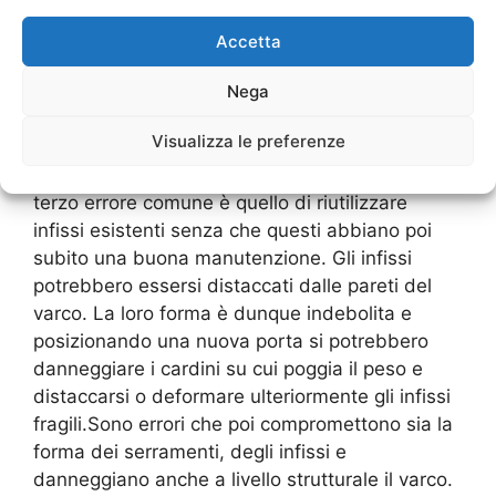
mai installato una porta o una finestra, senza
avere la giusta esperienza si è ritrovato ad
Accetta
avere poi una porta che rigava il pavimento
Nega
perché toccava a terra. Questo vuol dire che la
struttura non è stata posizionata in asse e di
Visualizza le preferenze
conseguenza si soffre di un danno che deve
essere risolto per non avere ulteriori problemi.Il
terzo errore comune è quello di riutilizzare
infissi esistenti senza che questi abbiano poi
subito una buona manutenzione. Gli infissi
potrebbero essersi distaccati dalle pareti del
varco. La loro forma è dunque indebolita e
posizionando una nuova porta si potrebbero
danneggiare i cardini su cui poggia il peso e
distaccarsi o deformare ulteriormente gli infissi
fragili.Sono errori che poi compromettono sia la
forma dei serramenti, degli infissi e
danneggiano anche a livello strutturale il varco.