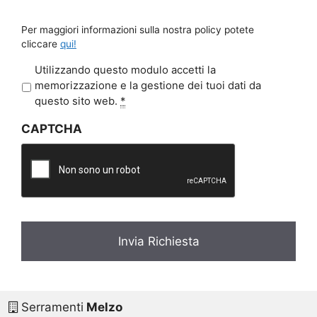
Per maggiori informazioni sulla nostra policy potete
cliccare
qui!
P
Utilizzando questo modulo accetti la
r
memorizzazione e la gestione dei tuoi dati da
i
questo sito web.
*
v
CAPTCHA
a
c
y
*
Serramenti
Melzo