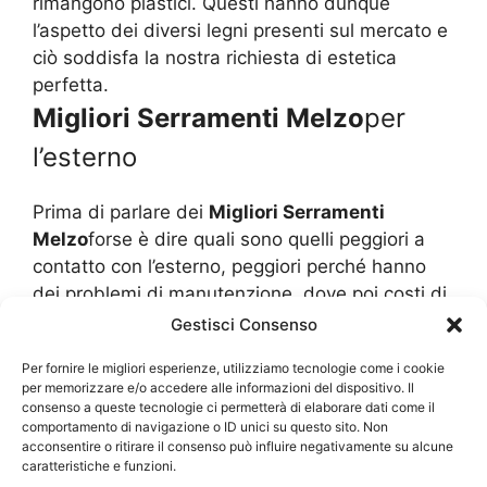
rimangono plastici. Questi hanno dunque
l’aspetto dei diversi legni presenti sul mercato e
ciò soddisfa la nostra richiesta di estetica
perfetta.
Migliori Serramenti Melzo
per
l’esterno
Prima di parlare dei
Migliori Serramenti
Melzo
forse è dire quali sono quelli peggiori a
contatto con l’esterno, peggiori perché hanno
dei problemi di manutenzione, dove poi costi di
riparazione sono piuttosto cospicui. Il legno è ad
Gestisci Consenso
esempio quello che è considerato il peggiore
Per fornire le migliori esperienze, utilizziamo tecnologie come i cookie
serramento da esterno poiché è molto soggetto
per memorizzare e/o accedere alle informazioni del dispositivo. Il
alle intemperie. L’umidità e la pioggia sono quelli
consenso a queste tecnologie ci permetterà di elaborare dati come il
comportamento di navigazione o ID unici su questo sito. Non
che effettivamente danno molti problemi perché
acconsentire o ritirare il consenso può influire negativamente su alcune
essi tendono a ristagnare in alcuni punti, magari
caratteristiche e funzioni.
dove il legno è più poroso, e lo deformano. Una