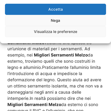
volta che l’acqua è penetrata al suo interno,
Accetta
ecco che si ha anche una decomposizione del
legno. Vero è che attualmente sono disponibili
Nega
alcuni legni che hanno ricevuto una ottima
essiccazione ed hanno una manutenzione
Visualizza le preferenze
annuale che li rende impermeabili. Tra i
Migliori
Serramenti Melzo
vediamo che spesso c’è
un’unione di materiali per i serramenti. Ad
esempio, nei
Migliori Serramenti Melzo
da
esterno, troviamo quelli che sono costruiti in
legno e alluminio.Praticamente l’alluminio limita
l’introduzione di acqua e impedisce la
deformazione del legno. Questo aiuta ad avere
un ottimo serramento isolante, ma che non va a
danneggiarsi negli anni a causa delle
intemperie.In realtà possiamo dire che nei
Migliori Serramenti Melzo
da esterno ci sono
comunque il PVC e l’alluminio, che non