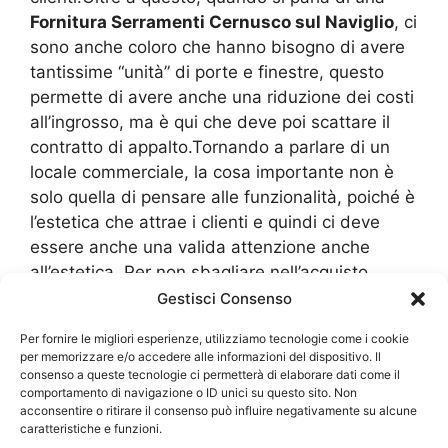
Fornitura Serramenti Cernusco sul Naviglio
, ci
sono anche coloro che hanno bisogno di avere
tantissime “unità” di porte e finestre, questo
permette di avere anche una riduzione dei costi
all’ingrosso, ma è qui che deve poi scattare il
contratto di appalto.Tornando a parlare di un
locale commerciale, la cosa importante non è
solo quella di pensare alle funzionalità, poiché è
l’estetica che attrae i clienti e quindi ci deve
essere anche una valida attenzione anche
all’estetica. Per non sbagliare nell’acquisto
meglio che vi fate una qualche idea partendo
Gestisci Consenso
dalle tante foto che troviamo su internet, ma
Per fornire le migliori esperienze, utilizziamo tecnologie come i cookie
vale poi il discorso di rivolgersi sempre a dei
per memorizzare e/o accedere alle informazioni del dispositivo. Il
professionisti del settore e, allo stesso tempo,
consenso a queste tecnologie ci permetterà di elaborare dati come il
comportamento di navigazione o ID unici su questo sito. Non
cercare di contattare più professionisti
acconsentire o ritirare il consenso può influire negativamente su alcune
specializzati nella
Fornitura Serramenti
caratteristiche e funzioni.
Cernusco sul Naviglio
per avere una diversità