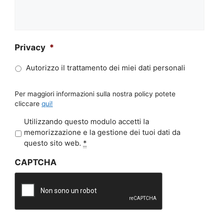
Privacy
*
Autorizzo il trattamento dei miei dati personali
Per maggiori informazioni sulla nostra policy potete
cliccare
qui!
P
Utilizzando questo modulo accetti la
r
memorizzazione e la gestione dei tuoi dati da
i
questo sito web.
*
v
CAPTCHA
a
c
y
*