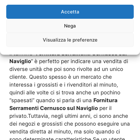
di proposte e di costi.
Accetta
Fornitura Serramenti
Cernusco sul Naviglio
per i
Nega
privati, cosa vuol dire?
Visualizza le preferenze
Il termine “
Fornitura Serramenti Cernusco sul
Naviglio
” è perfetto per indicare una vendita di
diverse unità che poi sono rivolte ad un unico
cliente. Questo spesso è un mercato che
interessa i grossisti e i rivenditori al minuto,
quindi alle volte ci si trova anche un pochino
“spaesati” quando si parla di una
Fornitura
Serramenti Cernusco sul Naviglio
per il
privato.Tuttavia, negli ultimi anni, ci sono anche
dei negozi e grossisti che possono eseguire una
vendita diretta al minuto, ma solo quando ci
sono determinate caratteristiche.Se un utente