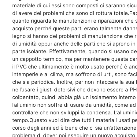
materiale di cui essi sono composti ci saranno sic
di avere dei problemi che sono di rottura totale.Fa
quanto riguarda le manutenzioni e riparazioni che s
acquisto perché queste parti erano talmente danne
legno si hanno dei problemi di manutenzione che rig
di umidità oppur anche delle parti che si aprono in 
parte isolante. Effettivamente, quando si usano de
un cappotto termico, ma per mantenere questa cara
il PVC che ultimamente è molto usato perché è anc
intemperie e al clima, ma soffrono di urti, sono f
che sia periodica. Inoltre, per non intaccare la sua
nell’usare i giusti detersivi che devono essere a 
coibentato, quindi abbia già un isolamento interno
l’alluminio non soffre di usure da umidità, come 
controllare che non sviluppi la condensa. L’allumi
tempo.Questo vuol dire che tutti i materiali usati p
corso degli anni ed è bene che ci sia un’attenzion
problema di dover poi eseguire un nuovo acquisto o