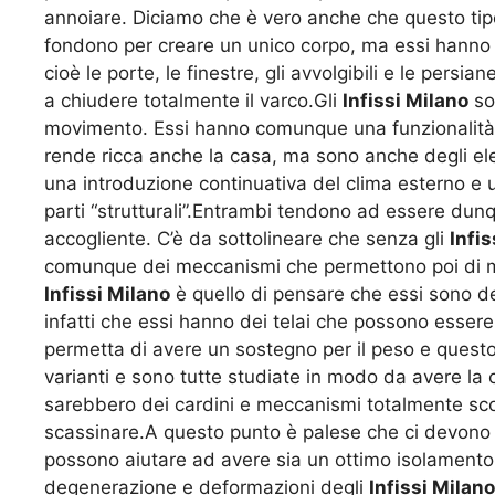
annoiare. Diciamo che è vero anche che questo tipo 
fondono per creare un unico corpo, ma essi hanno p
cioè le porte, le finestre, gli avvolgibili e le pers
a chiudere totalmente il varco.Gli
Infissi Milano
son
movimento. Essi hanno comunque una funzionalità 
rende ricca anche la casa, ma sono anche degli ele
una introduzione continuativa del clima esterno e
parti “strutturali”.Entrambi tendono ad essere dun
accogliente. C’è da sottolineare che senza gli
Infis
comunque dei meccanismi che permettono poi di muo
Infissi Milano
è quello di pensare che essi sono dei
infatti che essi hanno dei telai che possono essere 
permetta di avere un sostegno per il peso e ques
varianti e sono tutte studiate in modo da avere la
sarebbero dei cardini e meccanismi totalmente scope
scassinare.A questo punto è palese che ci devono 
possono aiutare ad avere sia un ottimo isolamento
degenerazione e deformazioni degli
Infissi Milano