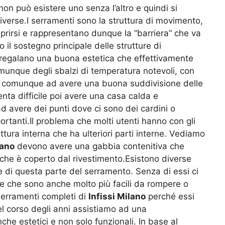
on può esistere uno senza l’altro e quindi si
iverse.I serramenti sono la struttura di movimento,
i aprirsi e rappresentano dunque la “barriera” che va
 il sostegno principale delle strutture di
regalano una buona estetica che effettivamente
unque degli sbalzi di temperatura notevoli, con
ta comunque ad avere una buona suddivisione delle
nta difficile poi avere una casa calda e
ad avere dei punti dove ci sono dei cardini o
tanti.Il problema che molti utenti hanno con gli
tura interna che ha ulteriori parti interne. Vediamo
lano
devono avere una gabbia contenitiva che
he è coperto dal rivestimento.Esistono diverse
e di questa parte del serramento. Senza di essi ci
i e che sono anche molto più facili da rompere o
serramenti completi di
Infissi Milano
perché essi
l corso degli anni assistiamo ad una
e estetici e non solo funzionali. In base al