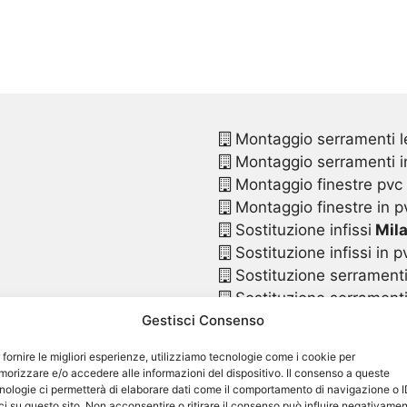
Montaggio serramenti l
Montaggio serramenti in
Montaggio finestre pvc
Montaggio finestre in p
Sostituzione infissi
Mil
Sostituzione infissi in p
Sostituzione serrament
Sostituzione serramenti
Gestisci Consenso
Sostituzione serramenti
Sostituzione serramenti
 fornire le migliori esperienze, utilizziamo tecnologie come i cookie per
Sostituzione serramenti 
orizzare e/o accedere alle informazioni del dispositivo. Il consenso a queste
Sostituzione finestre p
nologie ci permetterà di elaborare dati come il comportamento di navigazione o 
ci su questo sito. Non acconsentire o ritirare il consenso può influire negativame