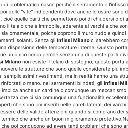
di problematica nasce perché il serramento e l’infisso n
oi delle “vite” indipendenti dove anche le usure sono d
iane, cioè quelle parti che permettono poi di chiudersi o d
o il telaio che è immobile, aderente ai varchi e che sono
sia ornamentale, poiché coprono il muro nudo e quindi 
menti isolanti. Senza gli
Infissi Milano
ci sarebbero com
 una dispersione delle temperature interne. Questo por
que un unico corpo perché senza una di queste parti dive
si Milano
non esiste il telaio di sostegno, questo porta 
vere le strutture che sono quelle considerate più impor
 semplicissimi rivestimenti, ma in realtà hanno una strut
rinforzati o meno. nei serramenti blindati, gli
Infissi Mi
to implica anche un cardine o comunque un meccanismo c
 certezza che ci sia comunque una funzionalità eccellent
rti che sono poi inseriti nelle pareti laterali dei varch
essere delle valide attenzioni quando si comprano dei 
 termico che anche un buon miglioramento protettivo.Ne
che poi conducono ad avere tanti problemi che sono anch