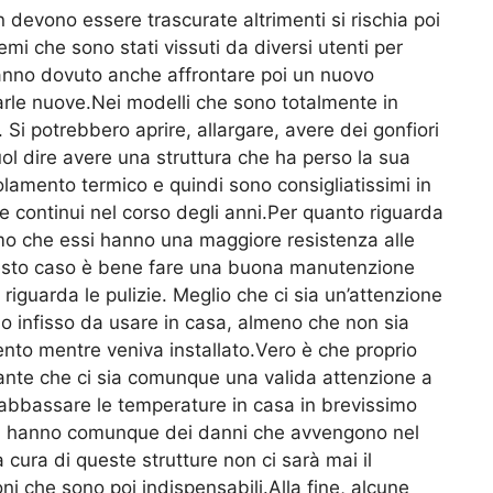
devono essere trascurate altrimenti si rischia poi
mi che sono stati vissuti da diversi utenti per
 hanno dovuto anche affrontare poi un nuovo
arle nuove.Nei modelli che sono totalmente in
Si potrebbero aprire, allargare, avere dei gonfiori
uol dire avere una struttura che ha perso la sua
lamento termico e quindi sono consigliatissimi in
 continui nel corso degli anni.Per quanto riguarda
mo che essi hanno una maggiore resistenza alle
 questo caso è bene fare una buona manutenzione
riguarda le pulizie. Meglio che ci sia un’attenzione
mo infisso da usare in casa, almeno che non sia
ento mentre veniva installato.Vero è che proprio
tante che ci sia comunque una valida attenzione a
 abbassare le temperature in casa in brevissimo
no, hanno comunque dei danni che avvengono nel
ura di queste strutture non ci sarà mai il
i che sono poi indispensabili.Alla fine, alcune