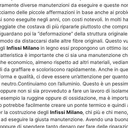
uramente diverse manutenzioni da eseguire e queste non 
cciamo delle piccole affermazioni in base anche ai proble
i sono eseguite negli anni, con costi notevoli. In molti
ggiate che costava di più ripararle piuttosto che compr
uardano poi la “deformazione” della struttura originale. 
modo da distaccarsi dalle altre fibre originali. Questo v
gli
Infissi Milano
in legno essi propongono un ottimo iso
tteristica è importante che ci sia una manutenzione che
he economico, almeno rispetto ad altri materiali, vedia
acili da graffiare e scoloriscono rapidamente. Anche in
 forma e qualità, ci deve essere un’attenzione per quanto 
PH neutro.Continuiamo con l’alluminio. Questo è un pessi
 oppure non si sia provveduto a fare un lavoro di isolam
ad esempio la ruggine oppure di ossidazione, ma è impor
nio potrebbe facilmente creare un ponte termico e quindi
er la costruzione degli
Infissi Milano
, chi più e chi me
e ad eseguire la giusta manutenzione. Avendo una buona c
ppure di spendere tanto denaro per fare delle riparazion