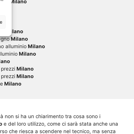
 pvc
Milano
lano
ze
ano
vc
Milano
egno
Milano
o alluminio
Milano
lluminio
Milano
lano
 prezzi
Milano
 prezzi
Milano
te
Milano
à non si ha un chiarimento tra cosa sono i
o
e del loro utilizzo, come ci sarà stata anche una
orso che riesca a scendere nel tecnico, ma senza