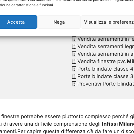
Sostituzione finestre in
alcune caratteristiche e funzioni.
Vendita infissi
Milano
Vendita infissi in pvc
Mi
Accetta
Nega
Visualizza le preferen
Vendita serramenti
Mil
Vendita serramenti in p
Vendita serramenti in l
Vendita serramenti legn
Vendita serramenti in a
Vendita finestre pvc
Mi
Porte blindate classe 4
Porte blindate classe 3
Preventivi Porte blinda
e finestre potrebbe essere piuttosto complesso perché gi
ti di avere una difficile comprensione degli
Infissi Milan
amenti.Per capire questa differenza c’è da fare un disc