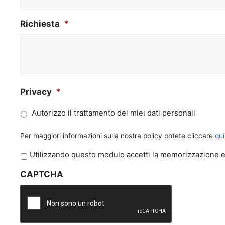
Richiesta
*
Privacy
*
Autorizzo il trattamento dei miei dati personali
Per maggiori informazioni sulla nostra policy potete cliccare
qui
P
Utilizzando questo modulo accetti la memorizzazione e 
r
CAPTCHA
i
v
a
c
y