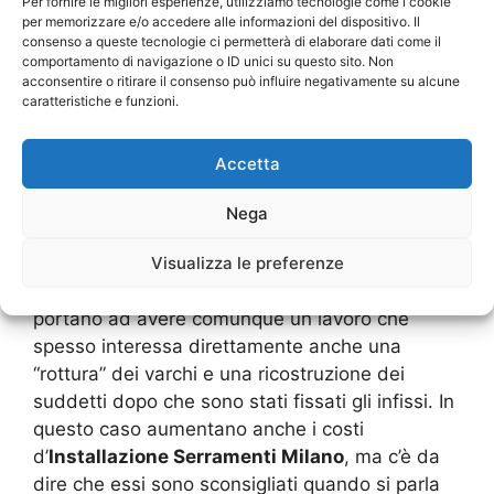
Per fornire le migliori esperienze, utilizziamo tecnologie come i cookie
percentuali si ha circa il 92% di sostituzioni e
per memorizzare e/o accedere alle informazioni del dispositivo. Il
appena l’8 delle nuove installazioni.I lavori che
consenso a queste tecnologie ci permetterà di elaborare dati come il
comportamento di navigazione o ID unici su questo sito. Non
permettono di fissare le porte, finestre,
acconsentire o ritirare il consenso può influire negativamente su alcune
persiane e avvolgibili, sono due, vale a dire
caratteristiche e funzioni.
quelli con opere murarie e quelle senza opere
murarie. Entrambi hanno una buona resistenza,
Accetta
ma si deve valutare anche quali sono le realtà
delle vecchie strutture da sostituire per avere
Nega
poi una pianificazione del lavoro da fare.Gli
Visualizza le preferenze
infissi e i serramenti che sono montati con delle
opere murarie sono molto resistenti, ma di certo
portano ad avere comunque un lavoro che
spesso interessa direttamente anche una
“rottura” dei varchi e una ricostruzione dei
suddetti dopo che sono stati fissati gli infissi. In
questo caso aumentano anche i costi
d’
Installazione Serramenti Milano
, ma c’è da
dire che essi sono sconsigliati quando si parla