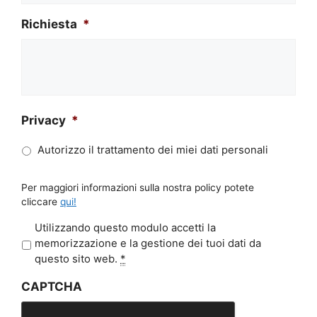
Richiesta
*
Privacy
*
Autorizzo il trattamento dei miei dati personali
Per maggiori informazioni sulla nostra policy potete
cliccare
qui!
P
Utilizzando questo modulo accetti la
r
memorizzazione e la gestione dei tuoi dati da
i
questo sito web.
*
v
CAPTCHA
a
c