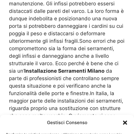
manutenzione. Gli infissi potrebbero essersi
distaccati dalle pareti del varco. La loro forma è
dunque indebolita e posizionando una nuova
porta si potrebbero danneggiare i cardini su cui
poggia il peso e distaccarsi o deformare
ulteriormente gli infissi fragili.Sono errori che poi
compromettono sia la forma dei serramenti,
degli infissi e danneggiano anche a livello
strutturale il varco. Ecco perché è bene che ci
sia un’
Installazione Serramenti Milano
da
parte di professionisti che controllano sempre
questa situazione e poi verificano anche la
funzionalità delle porte e finestre.In Italia, la
maggior parte delle installazioni dei serramenti,
riguarda proprio una sostituzione con strutture
che sono molto vecchie. Ovviamente ci sono
Gestisci Consenso
anche i montaggi in case nuove, ma occorre
anche dire che se vogliamo fare un calcolo delle