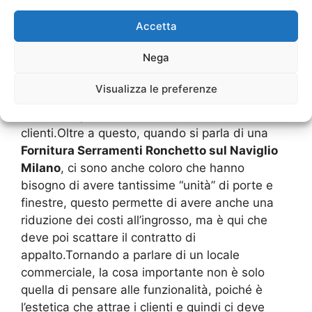
possono danneggiare o sfondare con poco
Accetta
sforzo.Questo cosa vuol dire? Che chiunque
operi nella
Fornitura Serramenti Ronchetto sul
Nega
Naviglio Milano
deve essere sempre attento a
quali sono le mode, ma anche avere dei
Visualizza le preferenze
prodotti che siano in grado di aiutare e
sostenere pienamente le necessità dei diversi
clienti.Oltre a questo, quando si parla di una
Fornitura Serramenti Ronchetto sul Naviglio
Milano
, ci sono anche coloro che hanno
bisogno di avere tantissime “unità” di porte e
finestre, questo permette di avere anche una
riduzione dei costi all’ingrosso, ma è qui che
deve poi scattare il contratto di
appalto.Tornando a parlare di un locale
commerciale, la cosa importante non è solo
quella di pensare alle funzionalità, poiché è
l’estetica che attrae i clienti e quindi ci deve