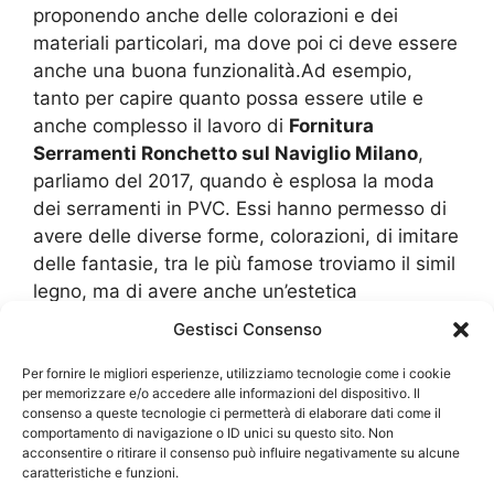
proponendo anche delle colorazioni e dei
materiali particolari, ma dove poi ci deve essere
anche una buona funzionalità.Ad esempio,
tanto per capire quanto possa essere utile e
anche complesso il lavoro di
Fornitura
Serramenti Ronchetto sul Naviglio Milano
,
parliamo del 2017, quando è esplosa la moda
dei serramenti in PVC. Essi hanno permesso di
avere delle diverse forme, colorazioni, di imitare
delle fantasie, tra le più famose troviamo il simil
legno, ma di avere anche un’estetica
personalizzata con poca spesa. Indubbiamente
Gestisci Consenso
ci sono stati centinaia di rivenditori che si sono
dovuti adeguare alla
Fornitura Serramenti
Per fornire le migliori esperienze, utilizziamo tecnologie come i cookie
per memorizzare e/o accedere alle informazioni del dispositivo. Il
Ronchetto sul Naviglio Milano
. Tuttavia, anche
consenso a queste tecnologie ci permetterà di elaborare dati come il
se il PVC è molto economico e propone diversi
comportamento di navigazione o ID unici su questo sito. Non
acconsentire o ritirare il consenso può influire negativamente su alcune
benefici, si deve pensare che non sono certo
caratteristiche e funzioni.
adattissimi ai centri commerciali poiché si