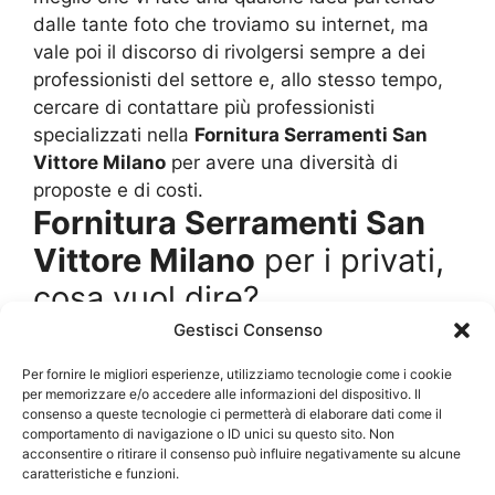
dalle tante foto che troviamo su internet, ma
vale poi il discorso di rivolgersi sempre a dei
professionisti del settore e, allo stesso tempo,
cercare di contattare più professionisti
specializzati nella
Fornitura Serramenti San
Vittore Milano
per avere una diversità di
proposte e di costi.
Fornitura Serramenti San
Vittore Milano
per i privati,
cosa vuol dire?
Gestisci Consenso
Il termine “
Fornitura Serramenti San Vittore
Per fornire le migliori esperienze, utilizziamo tecnologie come i cookie
Milano
” è perfetto per indicare una vendita di
per memorizzare e/o accedere alle informazioni del dispositivo. Il
diverse unità che poi sono rivolte ad un unico
consenso a queste tecnologie ci permetterà di elaborare dati come il
cliente. Questo spesso è un mercato che
comportamento di navigazione o ID unici su questo sito. Non
acconsentire o ritirare il consenso può influire negativamente su alcune
interessa i grossisti e i rivenditori al minuto,
caratteristiche e funzioni.
quindi alle volte ci si trova anche un pochino