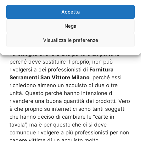
“spaesati” quando si parla di una
Fornitura
Accetta
Serramenti San Vittore Milano
per il
privato.Tuttavia, negli ultimi anni, ci sono anche
Nega
dei negozi e grossisti che possono eseguire una
vendita diretta al minuto, ma solo quando ci
Visualizza le preferenze
sono determinate caratteristiche.Se un utente
ha bisogno di avere una porta o un portone
perché deve sostituire il proprio, non può
rivolgersi a dei professionisti di
Fornitura
Serramenti San Vittore Milano
, perché essi
richiedono almeno un acquisto di due o tre
unità. Questo perché hanno intenzione di
rivendere una buona quantità dei prodotti. Vero
è che proprio su internet ci sono tanti soggetti
che hanno deciso di cambiare le “carte in
tavola”, ma è per questo che ci si deve
comunque rivolgere a più professionisti per non
cadere vittime di un acquisto molto