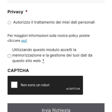
Privacy
*
Autorizzo il trattamento dei miei dati personali
Per maggiori informazioni sulla nostra policy potete
cliccare
qui!
P
Utilizzando questo modulo accetti la
r
memorizzazione e la gestione dei tuoi dati da
i
questo sito web.
*
v
CAPTCHA
a
c
y
*