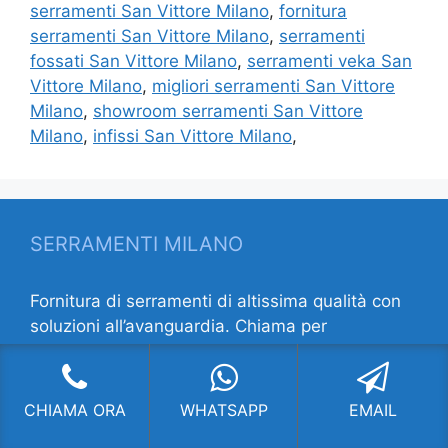
serramenti San Vittore Milano
,
fornitura
serramenti San Vittore Milano
,
serramenti
fossati San Vittore Milano
,
serramenti veka San
Vittore Milano
,
migliori serramenti San Vittore
Milano
,
showroom serramenti San Vittore
Milano
,
infissi San Vittore Milano
,
SERRAMENTI MILANO
Fornitura di serramenti di altissima qualità con
soluzioni all’avanguardia. Chiama per
informazioni!
INDIRIZZO:
V.le Lombardia 63 ang. Via Porpora
CHIAMA ORA
WHATSAPP
EMAIL
20131 Milano MI