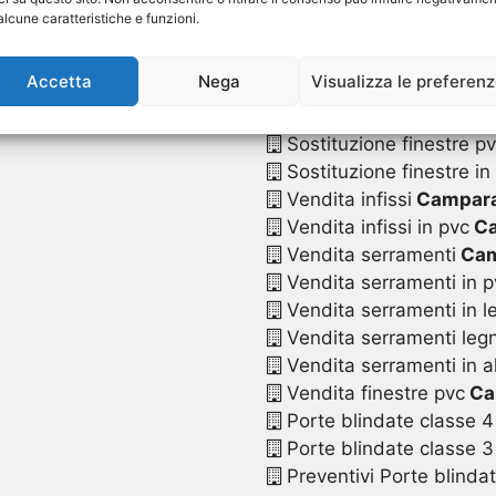
Sostituzione serrament
alcune caratteristiche e funzioni.
Sostituzione serramenti
Sostituzione serramenti
Accetta
Nega
Visualizza le preferen
Sostituzione serramenti
Sostituzione serramenti 
Sostituzione finestre p
Sostituzione finestre in
Vendita infissi
Campar
Vendita infissi in pvc
Ca
Vendita serramenti
Cam
Vendita serramenti in p
Vendita serramenti in l
Vendita serramenti legn
Vendita serramenti in a
Vendita finestre pvc
Ca
Porte blindate classe 4
Porte blindate classe 3
Preventivi Porte blinda