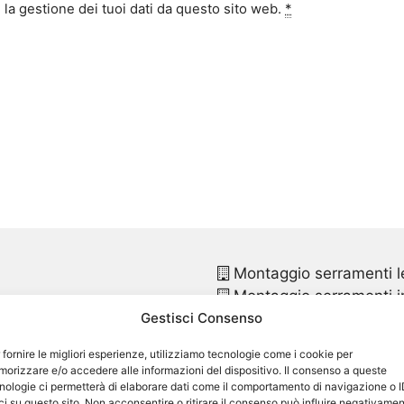
la gestione dei tuoi dati da questo sito web.
*
Montaggio serramenti l
Montaggio serramenti in
Gestisci Consenso
Montaggio finestre pvc
Montaggio finestre in p
 fornire le migliori esperienze, utilizziamo tecnologie come i cookie per
Sostituzione infissi
Cam
orizzare e/o accedere alle informazioni del dispositivo. Il consenso a queste
Sostituzione infissi in p
nologie ci permetterà di elaborare dati come il comportamento di navigazione o 
ci su questo sito. Non acconsentire o ritirare il consenso può influire negativame