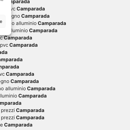
i
Camparada
 in pvc
Camparada
 in legno
Camparada
ze
 legno alluminio
Camparada
in alluminio
Camparada
vc
Camparada
 pvc
Camparada
ada
mparada
parada
vc
Camparada
egno
Camparada
o alluminio
Camparada
lluminio
Camparada
mparada
 prezzi
Camparada
 prezzi
Camparada
te
Camparada