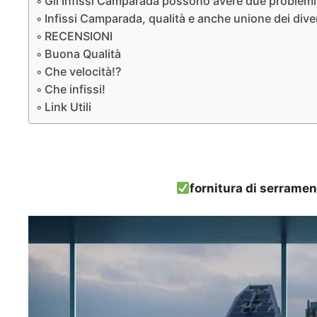
Gli Infissi Camparada possono avere due problemi d
Infissi Camparada, qualità e anche unione dei diver
RECENSIONI
Buona Qualità
Che velocità!?
Che infissi!
Link Utili
fornitura di serramen