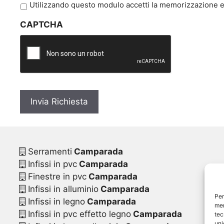
P
Utilizzando questo modulo accetti la memorizzazione e 
r
CAPTCHA
i
v
a
c
y
*
Serramenti
Camparada
Infissi in pvc
Camparada
Finestre in pvc
Camparada
Infissi in alluminio
Camparada
Per
Infissi in legno
Camparada
mem
Infissi in pvc effetto legno
Camparada
tec
uni