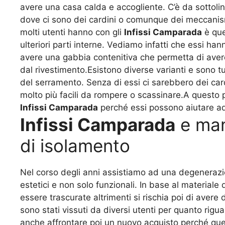
avere una casa calda e accogliente. C’è da sottoli
dove ci sono dei cardini o comunque dei meccanism
molti utenti hanno con gli
Infissi Camparada
è que
ulteriori parti interne. Vediamo infatti che essi ha
avere una gabbia contenitiva che permetta di ave
dal rivestimento.Esistono diverse varianti e sono 
del serramento. Senza di essi ci sarebbero dei card
molto più facili da rompere o scassinare.A questo 
Infissi Camparada
perché essi possono aiutare ad
Infissi Camparada
e man
di isolamento
Nel corso degli anni assistiamo ad una degeneraz
estetici e non solo funzionali. In base al materia
essere trascurate altrimenti si rischia poi di aver
sono stati vissuti da diversi utenti per quanto rigu
anche affrontare poi un nuovo acquisto perché que