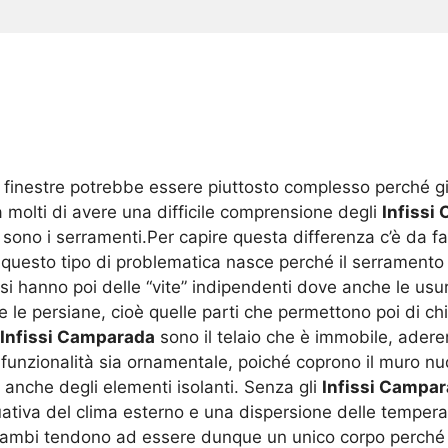
e finestre potrebbe essere piuttosto complesso perché gi
a molti di avere una difficile comprensione degli
Infissi
ono i serramenti.Per capire questa differenza c’è da fa
esto tipo di problematica nasce perché il serramento e 
i hanno poi delle “vite” indipendenti dove anche le usur
li e le persiane, cioè quelle parti che permettono poi di c
Infissi Camparada
sono il telaio che è immobile, aderen
unzionalità sia ornamentale, poiché coprono il muro nu
anche degli elementi isolanti. Senza gli
Infissi Campa
uativa del clima esterno e una dispersione delle tempe
ntrambi tendono ad essere dunque un unico corpo perché s