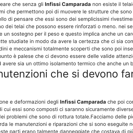
neare che senza gli
Infissi Camparada
non esiste il tel
i che permettono poi di muovere le strutture che sono q
llo di pensare che essi sono dei semplicissimi rivestime
nno dei telai che possono essere rinforzati o meno. nei se
re un sostegno per il peso e questo implica anche un 
tutte studiate in modo da avere la certezza che ci sia c
ini e meccanismi totalmente scoperti che sono poi inserit
punto è palese che ci devono essere delle valide attenz
 avere sia un ottimo isolamento termico che anche un b
utenzioni che si devono far
ione e deformazioni degli
Infissi Camparada
che poi co
le di cui essi sono composti ci saranno sicuramente div
e dei problemi che sono di rottura totale.Facciamo delle 
arda le manutenzioni e riparazioni che si sono eseguite n
ste parti erano talmente danneggiate che costava di più