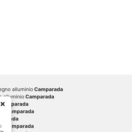
egno alluminio
Camparada
 alluminio
Camparada
Camparada
vc
Camparada
parada
vc
Camparada
ID
nte