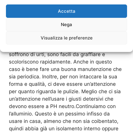
mantenere questa caratteristica è importante
che ci sia una manutenzione che continui nel
Accetta
corso degli anni.Per quanto riguarda il PVC che
Nega
ultimamente è molto usato perché è anche
economico, almeno rispetto ad altri materiali,
Visualizza le preferenze
vediamo che essi hanno una maggiore
resistenza alle intemperie e al clima, ma
soffrono di urti, sono facili da graffiare e
scoloriscono rapidamente. Anche in questo
caso è bene fare una buona manutenzione che
sia periodica. Inoltre, per non intaccare la sua
forma e qualità, ci deve essere un’attenzione
per quanto riguarda le pulizie. Meglio che ci sia
un’attenzione nell’usare i giusti detersivi che
devono essere a PH neutro.Continuiamo con
l’alluminio. Questo è un pessimo infisso da
usare in casa, almeno che non sia coibentato,
quindi abbia già un isolamento interno oppure