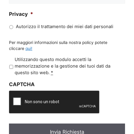
Privacy
*
Autorizzo il trattamento dei miei dati personali
Per maggiori informazioni sulla nostra policy potete
cliccare
qui!
P
Utilizzando questo modulo accetti la
r
memorizzazione e la gestione dei tuoi dati da
i
questo sito web.
*
v
CAPTCHA
a
c
y
*