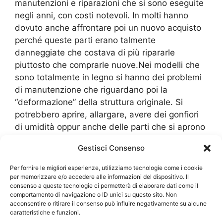
manutenzioni e riparazioni che si sono eseguite
negli anni, con costi notevoli. In molti hanno
dovuto anche affrontare poi un nuovo acquisto
perché queste parti erano talmente
danneggiate che costava di più ripararle
piuttosto che comprarle nuove.Nei modelli che
sono totalmente in legno si hanno dei problemi
di manutenzione che riguardano poi la
“deformazione” della struttura originale. Si
potrebbero aprire, allargare, avere dei gonfiori
di umidità oppur anche delle parti che si aprono
in modo da distaccarsi dalle altre fibre originali.
Gestisci Consenso
Questo vuol dire avere una struttura che ha
perso la sua parte isolante. Effettivamente,
Per fornire le migliori esperienze, utilizziamo tecnologie come i cookie
quando si usano degli
Infissi Cassinetta di
per memorizzare e/o accedere alle informazioni del dispositivo. Il
consenso a queste tecnologie ci permetterà di elaborare dati come il
Lugagnano
in legno essi propongono un ottimo
comportamento di navigazione o ID unici su questo sito. Non
isolamento termico e quindi sono
acconsentire o ritirare il consenso può influire negativamente su alcune
caratteristiche e funzioni.
consigliatissimi in un cappotto termico, ma per