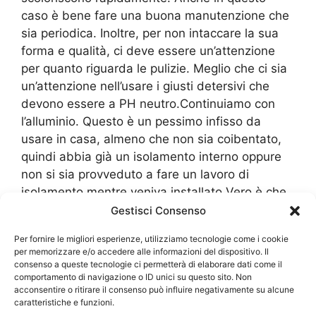
caso è bene fare una buona manutenzione che
sia periodica. Inoltre, per non intaccare la sua
forma e qualità, ci deve essere un’attenzione
per quanto riguarda le pulizie. Meglio che ci sia
un’attenzione nell’usare i giusti detersivi che
devono essere a PH neutro.Continuiamo con
l’alluminio. Questo è un pessimo infisso da
usare in casa, almeno che non sia coibentato,
quindi abbia già un isolamento interno oppure
non si sia provveduto a fare un lavoro di
isolamento mentre veniva installato.Vero è che
proprio l’alluminio non soffre di usure da
Gestisci Consenso
umidità, come ad esempio la ruggine oppure di
Per fornire le migliori esperienze, utilizziamo tecnologie come i cookie
ossidazione, ma è importante che ci sia
per memorizzare e/o accedere alle informazioni del dispositivo. Il
comunque una valida attenzione a controllare
consenso a queste tecnologie ci permetterà di elaborare dati come il
comportamento di navigazione o ID unici su questo sito. Non
che non sviluppi la condensa. L’alluminio
acconsentire o ritirare il consenso può influire negativamente su alcune
potrebbe facilmente creare un ponte termico e
caratteristiche e funzioni.
quindi abbassare le temperature in casa in