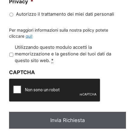
Privacy
*
Autorizzo il trattamento dei miei dati personali
Per maggiori informazioni sulla nostra policy potete
cliccare
qui!
P
Utilizzando questo modulo accetti la
r
memorizzazione e la gestione dei tuoi dati da
i
questo sito web.
*
v
CAPTCHA
a
c
y
*