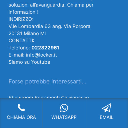
soluzioni all’avanguardia. Chiama per
informazioni!
INDIRIZZO:
V.le Lombardia 63 ang. Via Porpora
20131 Milano MI
CONTATTI:
Telefono:
022822961
E-mail:
info@locker.it
Siamo su
Youtube
Forse potrebbe interessarti…
Showroom Serramenti Calvignasco
Fornitura Serramenti Bovisa Milano
Migliori Serramenti Villaggio dei Giornalisti
CHIAMA ORA
WHATSAPP
EMAIL
Milano