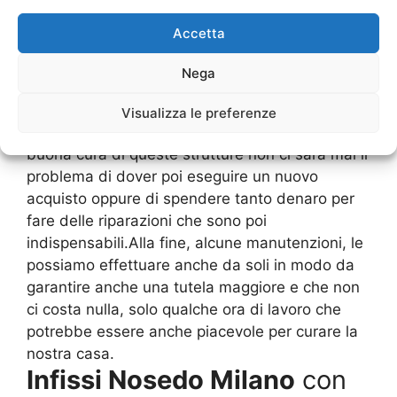
brevissimo tempo.Questo vuol dire che tutti i
Accetta
materiali usati per la costruzione degli
Infissi
Nosedo Milano
, chi più e chi meno, hanno
Nega
comunque dei danni che avvengono nel corso
degli anni ed è bene che ci sia un’attenzione ad
Visualizza le preferenze
eseguire la giusta manutenzione. Avendo una
buona cura di queste strutture non ci sarà mai il
problema di dover poi eseguire un nuovo
acquisto oppure di spendere tanto denaro per
fare delle riparazioni che sono poi
indispensabili.Alla fine, alcune manutenzioni, le
possiamo effettuare anche da soli in modo da
garantire anche una tutela maggiore e che non
ci costa nulla, solo qualche ora di lavoro che
potrebbe essere anche piacevole per curare la
nostra casa.
Infissi Nosedo Milano
con