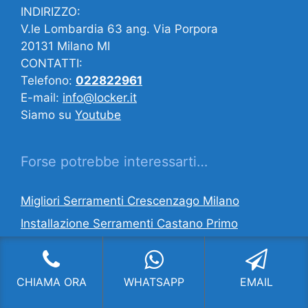
INDIRIZZO:
V.le Lombardia 63 ang. Via Porpora
20131 Milano MI
CONTATTI:
Telefono:
022822961
E-mail:
info@locker.it
Siamo su
Youtube
Forse potrebbe interessarti…
Migliori Serramenti Crescenzago Milano
Installazione Serramenti Castano Primo
Serramenti Agevolazioni Fiscali QT 8 Milano
Fornitura Serramenti Concorezzo
CHIAMA ORA
WHATSAPP
EMAIL
Serramenti Veka Bonola Milano