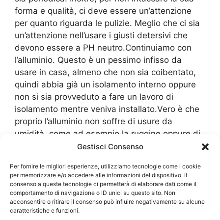
forma e qualità, ci deve essere un’attenzione
per quanto riguarda le pulizie. Meglio che ci sia
un’attenzione nell’usare i giusti detersivi che
devono essere a PH neutro.Continuiamo con
l’alluminio. Questo è un pessimo infisso da
usare in casa, almeno che non sia coibentato,
quindi abbia già un isolamento interno oppure
non si sia provveduto a fare un lavoro di
isolamento mentre veniva installato.Vero è che
proprio l’alluminio non soffre di usure da
umidità, come ad esempio la ruggine oppure di
ossidazione, ma è importante che ci sia
Gestisci Consenso
comunque una valida attenzione a controllare
Per fornire le migliori esperienze, utilizziamo tecnologie come i cookie
che non sviluppi la condensa. L’alluminio
per memorizzare e/o accedere alle informazioni del dispositivo. Il
potrebbe facilmente creare un ponte termico e
consenso a queste tecnologie ci permetterà di elaborare dati come il
comportamento di navigazione o ID unici su questo sito. Non
quindi abbassare le temperature in casa in
acconsentire o ritirare il consenso può influire negativamente su alcune
brevissimo tempo.Questo vuol dire che tutti i
caratteristiche e funzioni.
materiali usati per la costruzione degli
Infissi