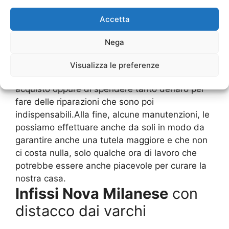
Nova Milanese
, chi più e chi meno, hanno
Accetta
comunque dei danni che avvengono nel corso
degli anni ed è bene che ci sia un’attenzione ad
Nega
eseguire la giusta manutenzione. Avendo una
buona cura di queste strutture non ci sarà mai il
Visualizza le preferenze
problema di dover poi eseguire un nuovo
acquisto oppure di spendere tanto denaro per
fare delle riparazioni che sono poi
indispensabili.Alla fine, alcune manutenzioni, le
possiamo effettuare anche da soli in modo da
garantire anche una tutela maggiore e che non
ci costa nulla, solo qualche ora di lavoro che
potrebbe essere anche piacevole per curare la
nostra casa.
Infissi Nova Milanese
con
distacco dai varchi