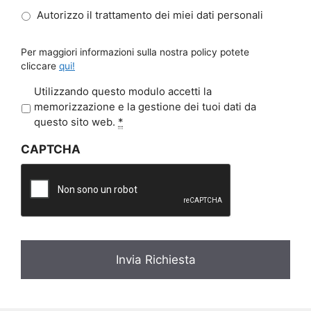
Autorizzo il trattamento dei miei dati personali
Per maggiori informazioni sulla nostra policy potete
cliccare
qui!
P
Utilizzando questo modulo accetti la
r
memorizzazione e la gestione dei tuoi dati da
i
questo sito web.
*
v
CAPTCHA
a
c
y
*