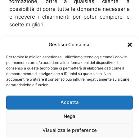
formazione, offre a qualsiasi cliente la
possibilità di porre tutte le domande necessarie
e ricevere i chiarimenti per poter compiere le
scelte migliori.
Gestisci Consenso
Per fornire le migliori esperienze, utilizziamo tecnologie come i cookie
per memorizzare e/o accedere alle informazioni del dispositivo. Il
SERRAMENTI MILANO
consenso a queste tecnologie ci permetterà di elaborare dati come il
comportamento di navigazione o ID unici su questo sito. Non
acconsentire o ritirare il consenso può influire negativamente su alcune
Fornitura di serramenti di altissima qualità con
caratteristiche e funzioni.
soluzioni all’avanguardia. Chiama per
informazioni!
Accetta
INDIRIZZO:
V.le Lombardia 63 ang. Via Porpora
Nega
20131 Milano MI
CONTATTI:
Visualizza le preferenze
Telefono:
022822961