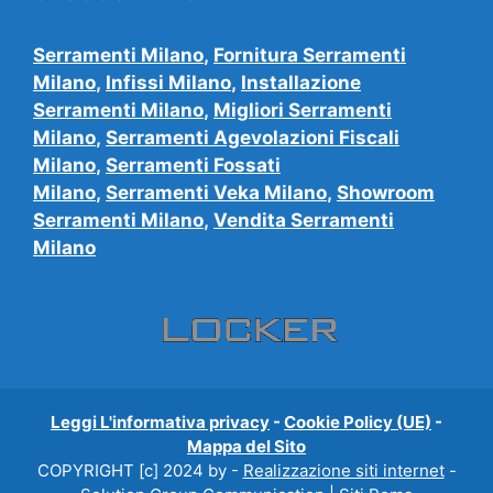
Serramenti Milano
,
Fornitura Serramenti
Milano
,
Infissi Milano
,
Installazione
Serramenti Milano
,
Migliori Serramenti
Milano
,
Serramenti Agevolazioni Fiscali
Milano
,
Serramenti Fossati
Milano
,
Serramenti Veka Milano
,
Showroom
Serramenti Milano
,
Vendita Serramenti
Milano
Leggi L'informativa privacy
-
Cookie Policy (UE)
-
Mappa del Sito
COPYRIGHT [c] 2024 by -
Realizzazione siti internet
-