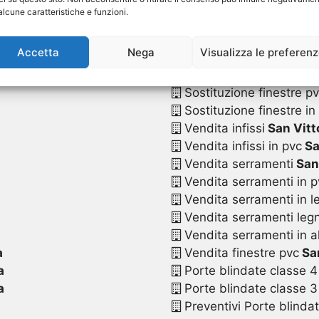
Sostituzione serrament
alcune caratteristiche e funzioni.
Sostituzione serramenti
Sostituzione serramenti
Accetta
Nega
Visualizza le preferen
Sostituzione serramenti
Sostituzione serramenti 
Sostituzione finestre p
Sostituzione finestre in
Vendita infissi
San Vitt
Vendita infissi in pvc
Sa
Vendita serramenti
San 
Vendita serramenti in p
Vendita serramenti in l
Vendita serramenti legn
Vendita serramenti in a
a
Vendita finestre pvc
San
a
Porte blindate classe 4
a
Porte blindate classe 3
Preventivi Porte blinda