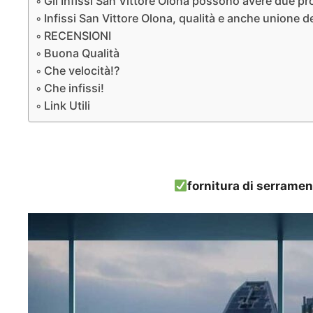
Gli Infissi San Vittore Olona possono avere due pro
Infissi San Vittore Olona, qualità e anche unione de
RECENSIONI
Buona Qualità
Che velocità!?
Che infissi!
Link Utili
fornitura di serramen