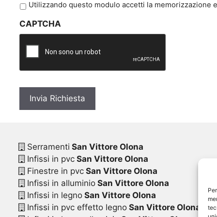
P
Utilizzando questo modulo accetti la memorizzazione e 
r
CAPTCHA
i
v
a
c
y
*
Serramenti
San Vittore Olona
Infissi in pvc
San Vittore Olona
Finestre in pvc
San Vittore Olona
Infissi in alluminio
San Vittore Olona
Per
Infissi in legno
San Vittore Olona
mem
Infissi in pvc effetto legno
San Vittore Olona
tec
uni