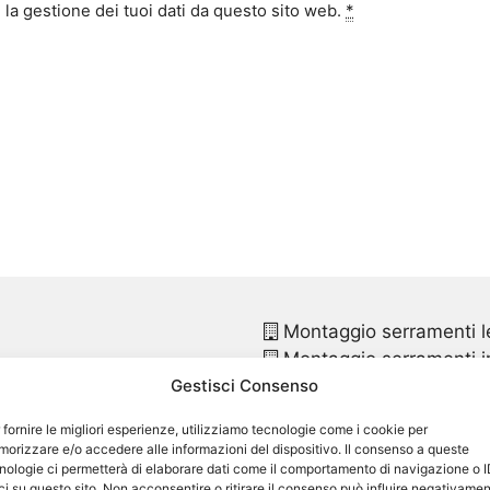
la gestione dei tuoi dati da questo sito web.
*
Montaggio serramenti l
Montaggio serramenti in
Gestisci Consenso
Montaggio finestre pvc
Montaggio finestre in p
 fornire le migliori esperienze, utilizziamo tecnologie come i cookie per
Sostituzione infissi
San 
orizzare e/o accedere alle informazioni del dispositivo. Il consenso a queste
Sostituzione infissi in p
nologie ci permetterà di elaborare dati come il comportamento di navigazione o 
ci su questo sito. Non acconsentire o ritirare il consenso può influire negativame