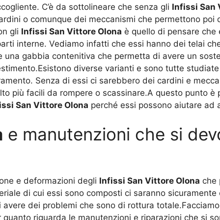
ccogliente. C’è da sottolineare che senza gli
Infissi San
cardini o comunque dei meccanismi che permettono poi d
on gli
Infissi San Vittore Olona
è quello di pensare che e
 parti interne. Vediamo infatti che essi hanno dei telai 
una gabbia contenitiva che permetta di avere un soste
imento.Esistono diverse varianti e sono tutte studiate
ramento. Senza di essi ci sarebbero dei cardini e meccan
olto più facili da rompere o scassinare.A questo punto è
issi San Vittore Olona
perché essi possono aiutare ad 
a
e manutenzioni che si devo
ione e deformazioni degli
Infissi San Vittore Olona
che 
ateriale di cui essi sono composti ci saranno sicuramen
di avere dei problemi che sono di rottura totale.Facciamo
r quanto riguarda le manutenzioni e riparazioni che si son