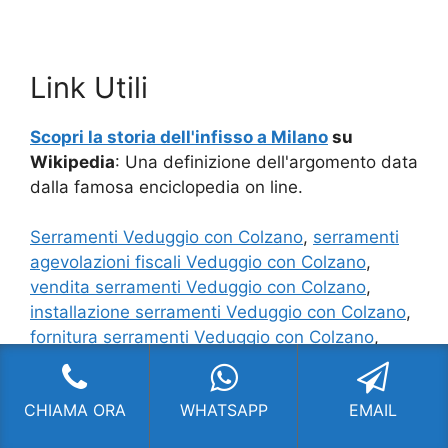
Link Utili
Scopri la storia dell'infisso a Milano
su
Wikipedia
: Una definizione dell'argomento data
dalla famosa enciclopedia on line.
Serramenti Veduggio con Colzano
,
serramenti
agevolazioni fiscali Veduggio con Colzano
,
vendita serramenti Veduggio con Colzano
,
installazione serramenti Veduggio con Colzano
,
fornitura serramenti Veduggio con Colzano
,
serramenti fossati Veduggio con Colzano
,
serramenti veka Veduggio con Colzano
,
migliori
CHIAMA ORA
WHATSAPP
EMAIL
serramenti Veduggio con Colzano
,
showroom
serramenti Veduggio con Colzano
,
infissi