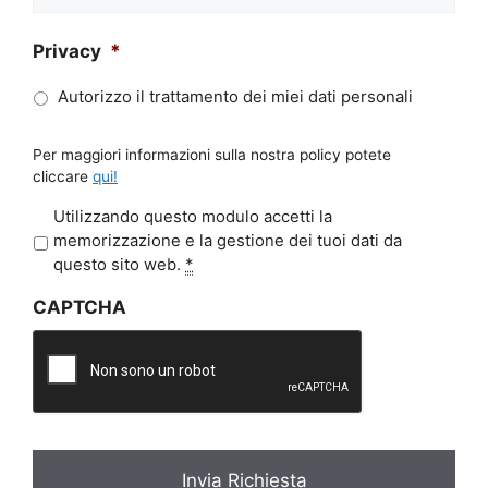
Privacy
*
Autorizzo il trattamento dei miei dati personali
Per maggiori informazioni sulla nostra policy potete
cliccare
qui!
P
Utilizzando questo modulo accetti la
r
memorizzazione e la gestione dei tuoi dati da
i
questo sito web.
*
v
CAPTCHA
a
c
y
*