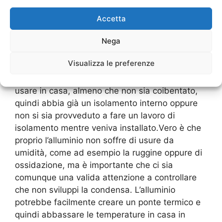
caso è bene fare una buona manutenzione che
sia periodica. Inoltre, per non intaccare la sua
Accetta
forma e qualità, ci deve essere un’attenzione
Nega
per quanto riguarda le pulizie. Meglio che ci sia
un’attenzione nell’usare i giusti detersivi che
Visualizza le preferenze
devono essere a PH neutro.Continuiamo con
l’alluminio. Questo è un pessimo infisso da
usare in casa, almeno che non sia coibentato,
quindi abbia già un isolamento interno oppure
non si sia provveduto a fare un lavoro di
isolamento mentre veniva installato.Vero è che
proprio l’alluminio non soffre di usure da
umidità, come ad esempio la ruggine oppure di
ossidazione, ma è importante che ci sia
comunque una valida attenzione a controllare
che non sviluppi la condensa. L’alluminio
potrebbe facilmente creare un ponte termico e
quindi abbassare le temperature in casa in