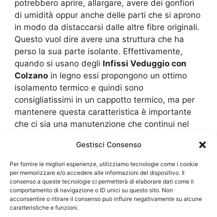
potrebbero aprire, allargare, avere dei gonfiori
di umidità oppur anche delle parti che si aprono
in modo da distaccarsi dalle altre fibre originali.
Questo vuol dire avere una struttura che ha
perso la sua parte isolante. Effettivamente,
quando si usano degli
Infissi Veduggio con
Colzano
in legno essi propongono un ottimo
isolamento termico e quindi sono
consigliatissimi in un cappotto termico, ma per
mantenere questa caratteristica è importante
che ci sia una manutenzione che continui nel
corso degli anni.Per quanto riguarda il PVC che
Gestisci Consenso
ultimamente è molto usato perché è anche
economico, almeno rispetto ad altri materiali,
Per fornire le migliori esperienze, utilizziamo tecnologie come i cookie
vediamo che essi hanno una maggiore
per memorizzare e/o accedere alle informazioni del dispositivo. Il
consenso a queste tecnologie ci permetterà di elaborare dati come il
resistenza alle intemperie e al clima, ma
comportamento di navigazione o ID unici su questo sito. Non
soffrono di urti, sono facili da graffiare e
acconsentire o ritirare il consenso può influire negativamente su alcune
caratteristiche e funzioni.
scoloriscono rapidamente. Anche in questo