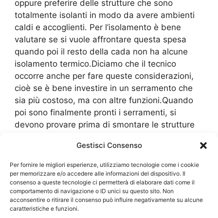
oppure preferire delle strutture che sono
totalmente isolanti in modo da avere ambienti
caldi e accoglienti. Per l’isolamento è bene
valutare se si vuole affrontare questa spesa
quando poi il resto della cada non ha alcune
isolamento termico.Diciamo che il tecnico
occorre anche per fare queste considerazioni,
cioè se è bene investire in un serramento che
sia più costoso, ma con altre funzioni.Quando
poi sono finalmente pronti i serramenti, si
devono provare prima di smontare le strutture
esistenti. Non è necessario smontarle tutte, ma
Gestisci Consenso
almeno una per vedere se ci sono dei problemi
per quanto riguarda le strutture o il materiale.
Per fornire le migliori esperienze, utilizziamo tecnologie come i cookie
Qui c’è uno dei primi errori che purtroppo viene
per memorizzare e/o accedere alle informazioni del dispositivo. Il
consenso a queste tecnologie ci permetterà di elaborare dati come il
commesso, in egual misura, sia dai privati che
comportamento di navigazione o ID unici su questo sito. Non
da alcuni tecnici che sono nuovi sul mercato,
acconsentire o ritirare il consenso può influire negativamente su alcune
caratteristiche e funzioni.
vale a dire quello di smontare tutte le strutture. i