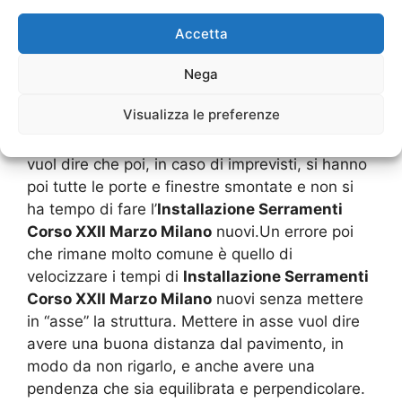
serramenti e gli infissi devono essere smontati
in modo conseguenziale, nel senso che si toglie
Accetta
prima la struttura esistente e poi si installa la
Nega
nuova e via dicendo per tutti gli altri serramenti
che ci sono. Si deve considerare che ogni
Visualizza le preferenze
infisso potrebbe creare un problema o un
rallentamento nella sua installazione. Questo
vuol dire che poi, in caso di imprevisti, si hanno
poi tutte le porte e finestre smontate e non si
ha tempo di fare l’
Installazione Serramenti
Corso XXII Marzo Milano
nuovi.Un errore poi
che rimane molto comune è quello di
velocizzare i tempi di
Installazione Serramenti
Corso XXII Marzo Milano
nuovi senza mettere
in “asse” la struttura. Mettere in asse vuol dire
avere una buona distanza dal pavimento, in
modo da non rigarlo, e anche avere una
pendenza che sia equilibrata e perpendicolare.