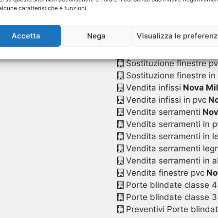
Sostituzione serrament
alcune caratteristiche e funzioni.
Sostituzione serramenti
Sostituzione serramenti
Accetta
Nega
Visualizza le preferen
Sostituzione serramenti
Sostituzione serramenti 
Sostituzione finestre p
Sostituzione finestre in
Vendita infissi
Nova Mi
Vendita infissi in pvc
No
Vendita serramenti
Nov
Vendita serramenti in p
Vendita serramenti in l
Vendita serramenti legn
Vendita serramenti in a
Vendita finestre pvc
No
Porte blindate classe 4
Porte blindate classe 3
Preventivi Porte blinda