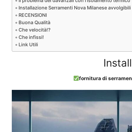
Il problema dei davanzali con l’isolamento termico
Installazione Serramenti Nova Milanese avvolgibil
RECENSIONI
Buona Qualità
Che velocità!?
Che infissi!
Link Utili
Insta
fornitura di serramen