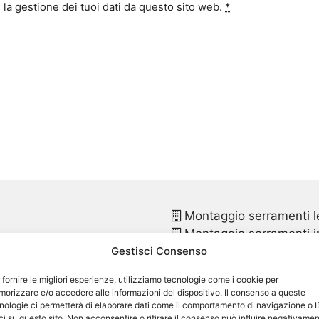
la gestione dei tuoi dati da questo sito web.
*
Montaggio serramenti l
Montaggio serramenti in
Gestisci Consenso
Montaggio finestre pvc
Montaggio finestre in p
 fornire le migliori esperienze, utilizziamo tecnologie come i cookie per
Sostituzione infissi
Nov
orizzare e/o accedere alle informazioni del dispositivo. Il consenso a queste
Sostituzione infissi in p
nologie ci permetterà di elaborare dati come il comportamento di navigazione o 
ci su questo sito. Non acconsentire o ritirare il consenso può influire negativame