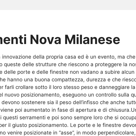
menti Nova Milanese
 innovazione della propria casa ed è un evento, ma che
 queste delle strutture che riescono a proteggere la nos
me delle porte e delle finestre non vadano a subire alcu
e che hanno una buona compattezza, durezza e che riesco
er farli crollare sotto il loro stesso peso e danneggiare 
del nuovo posizionamento, eseguono un controllo sulla qua
evono sostenere sia il peso dell’infisso che anche tutto
viene poi aumentato in fase di apertura e di chiusura.Una
, di questi serramenti e poi sono sempre loro che si oc
il giusto posizionamento. Le porte e le finestre devono 
evono venire posizionate in “asse”, in modo perpendicola