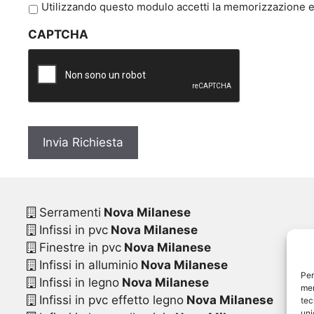
P
Utilizzando questo modulo accetti la memorizzazione e 
r
CAPTCHA
i
v
a
c
y
*
Serramenti
Nova Milanese
Infissi in pvc
Nova Milanese
Finestre in pvc
Nova Milanese
Infissi in alluminio
Nova Milanese
Per
Infissi in legno
Nova Milanese
mem
Infissi in pvc effetto legno
Nova Milanese
tec
uni