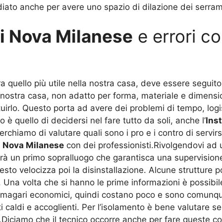
udiato anche per avere uno spazio di dilazione dei serr
ti Nova Milanese
e errori c
quello più utile nella nostra casa, deve essere seguito 
 nostra casa, non adatto per forma, materiale e dimensio
rlo. Questo porta ad avere dei problemi di tempo, logisti
è quello di decidersi nel fare tutto da soli, anche l’
Ins
cerchiamo di valutare quali sono i pro e i contro di servi
i Nova Milanese
con dei professionisti.Rivolgendovi ad u
rà un primo sopralluogo che garantisca una supervisione 
uesto velocizza poi la disinstallazione. Alcune strutture
. Una volta che si hanno le prime informazioni è possibil
 magari economici, quindi costano poco e sono comunque 
caldi e accoglienti. Per l’isolamento è bene valutare se
Diciamo che il tecnico occorre anche per fare queste con