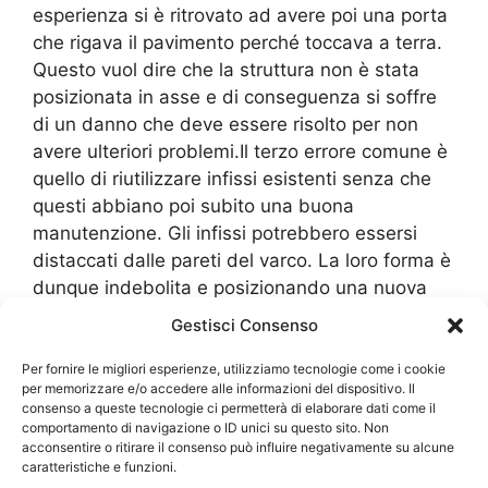
esperienza si è ritrovato ad avere poi una porta
che rigava il pavimento perché toccava a terra.
Questo vuol dire che la struttura non è stata
posizionata in asse e di conseguenza si soffre
di un danno che deve essere risolto per non
avere ulteriori problemi.Il terzo errore comune è
quello di riutilizzare infissi esistenti senza che
questi abbiano poi subito una buona
manutenzione. Gli infissi potrebbero essersi
distaccati dalle pareti del varco. La loro forma è
dunque indebolita e posizionando una nuova
porta si potrebbero danneggiare i cardini su cui
Gestisci Consenso
poggia il peso e distaccarsi o deformare
ulteriormente gli infissi fragili.Sono errori che poi
Per fornire le migliori esperienze, utilizziamo tecnologie come i cookie
per memorizzare e/o accedere alle informazioni del dispositivo. Il
compromettono sia la forma dei serramenti,
consenso a queste tecnologie ci permetterà di elaborare dati come il
degli infissi e danneggiano anche a livello
comportamento di navigazione o ID unici su questo sito. Non
acconsentire o ritirare il consenso può influire negativamente su alcune
strutturale il varco. Ecco perché è bene che ci
caratteristiche e funzioni.
sia un’
Installazione Serramenti Rosate
da