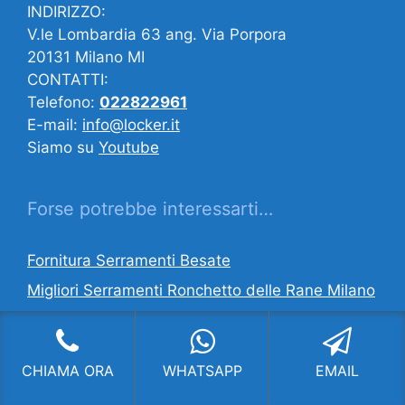
INDIRIZZO:
V.le Lombardia 63 ang. Via Porpora
20131 Milano MI
CONTATTI:
Telefono:
022822961
E-mail:
info@locker.it
Siamo su
Youtube
Forse potrebbe interessarti…
Fornitura Serramenti Besate
Migliori Serramenti Ronchetto delle Rane Milano
Fornitura Serramenti Monforte Milano
Vendita Serramenti Villa Cortese
CHIAMA ORA
WHATSAPP
EMAIL
Vendita Serramenti Quartiere Cascina Bianca
Milano