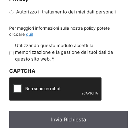
Autorizzo il trattamento dei miei dati personali
Per maggiori informazioni sulla nostra policy potete
cliccare
qui!
P
Utilizzando questo modulo accetti la
r
memorizzazione e la gestione dei tuoi dati da
i
questo sito web.
*
v
CAPTCHA
a
c
y
*