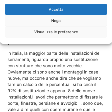
parte di professionisti che controllano sempre
Accetta
questa situazione e poi verificano anche la
funzionalità delle porte e finestre.
Nega
Installazione Serramenti
Rosate
con opere murarie,
Visualizza le preferenze
pro e contro
In Italia, la maggior parte delle installazioni dei
serramenti, riguarda proprio una sostituzione
con strutture che sono molto vecchie.
Ovviamente ci sono anche i montaggi in case
nuove, ma occorre anche dire che se vogliamo
fare un calcolo delle percentuali si ha circa il
92% di sostituzioni e appena l’8 delle nuove
installazioni.I lavori che permettono di fissare le
porte, finestre, persiane e avvolgibili, sono due,
vale a dire quelli con opere murarie e quelle