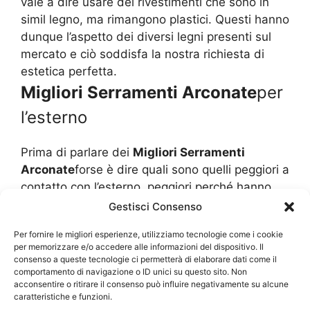
vale a dire usare dei rivestimenti che sono in
simil legno, ma rimangono plastici. Questi hanno
dunque l’aspetto dei diversi legni presenti sul
mercato e ciò soddisfa la nostra richiesta di
estetica perfetta.
Migliori Serramenti Arconate
per
l’esterno
Prima di parlare dei
Migliori Serramenti
Arconate
forse è dire quali sono quelli peggiori a
contatto con l’esterno, peggiori perché hanno
dei problemi di manutenzione, dove poi costi di
Gestisci Consenso
riparazione sono piuttosto cospicui. Il legno è ad
Per fornire le migliori esperienze, utilizziamo tecnologie come i cookie
esempio quello che è considerato il peggiore
per memorizzare e/o accedere alle informazioni del dispositivo. Il
serramento da esterno poiché è molto soggetto
consenso a queste tecnologie ci permetterà di elaborare dati come il
comportamento di navigazione o ID unici su questo sito. Non
alle intemperie. L’umidità e la pioggia sono quelli
acconsentire o ritirare il consenso può influire negativamente su alcune
che effettivamente danno molti problemi perché
caratteristiche e funzioni.
essi tendono a ristagnare in alcuni punti, magari