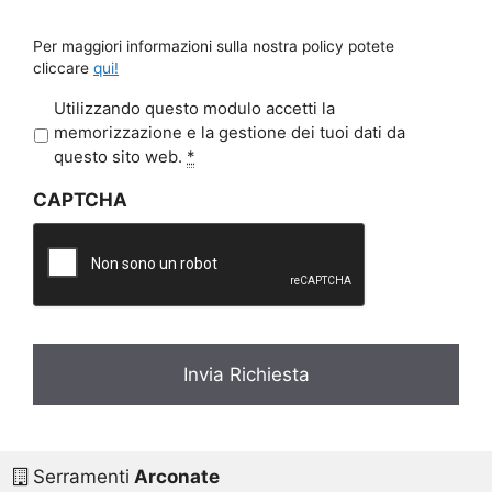
Per maggiori informazioni sulla nostra policy potete
cliccare
qui!
P
Utilizzando questo modulo accetti la
r
memorizzazione e la gestione dei tuoi dati da
i
questo sito web.
*
v
CAPTCHA
a
c
y
*
Serramenti
Arconate