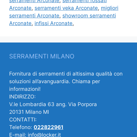
serramenti Arconate
,
serramenti fossati
Arconate
,
serramenti veka Arconate
,
migliori
serramenti Arconate
,
showroom serramenti
Arconate
,
infissi Arconate
,
SERRAMENTI MILANO
Fornitura di serramenti di altissima qualità con
soluzioni all’avanguardia. Chiama per
informazioni!
INDIRIZZO:
V.le Lombardia 63 ang. Via Porpora
20131 Milano MI
CONTATTI:
Telefono:
022822961
E-mail:
info@locker.it