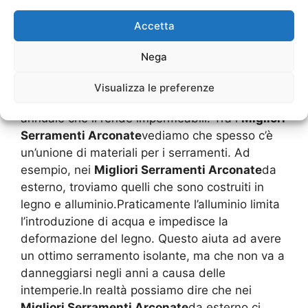
dove il legno è più poroso, e lo deformano. Una
Accetta
volta che l’acqua è penetrata al suo interno,
ecco che si ha anche una decomposizione del
Nega
legno. Vero è che attualmente sono disponibili
alcuni legni che hanno ricevuto una ottima
Visualizza le preferenze
essiccazione ed hanno una manutenzione
annuale che li rende impermeabili. Tra i
Migliori
Serramenti Arconate
vediamo che spesso c’è
un’unione di materiali per i serramenti. Ad
esempio, nei
Migliori Serramenti Arconate
da
esterno, troviamo quelli che sono costruiti in
legno e alluminio.Praticamente l’alluminio limita
l’introduzione di acqua e impedisce la
deformazione del legno. Questo aiuta ad avere
un ottimo serramento isolante, ma che non va a
danneggiarsi negli anni a causa delle
intemperie.In realtà possiamo dire che nei
Migliori Serramenti Arconate
da esterno ci