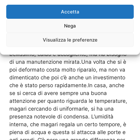
casa si credere che i
Migliori Serramenti
Accetta
Ronchetto delle Rane Milano
sono quelli in
legno, ma essi invece sono quelli peggiori da
Nega
avere perché si deformano e questo poi rende
difficile mantenere un buon isolamento da
Visualizza le preferenze
camera a camera. Il legno è sicuramente
bellissimo, caldo e accogliente, ma ha bisogno
di una manutenzione mirata.Una volta che si è
poi deformato costa molto riparalo, ma non va
dimenticato che poi c’è anche un investimento
che è stato perso rapidamente.In casa, anche
se si cerca di avere sempre una buona
attenzione per quanto riguarda le temperature,
magari cercando di uniformarle, si ha una
presenza notevole di condensa. L’umidità
interna, che magari regala un certo tempore, è
piena di acqua e questa si attacca alle porte e