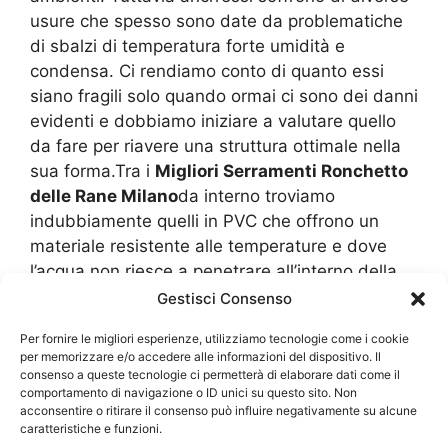
usure che spesso sono date da problematiche
di sbalzi di temperatura forte umidità e
condensa. Ci rendiamo conto di quanto essi
siano fragili solo quando ormai ci sono dei danni
evidenti e dobbiamo iniziare a valutare quello
da fare per riavere una struttura ottimale nella
sua forma.Tra i
Migliori Serramenti Ronchetto
delle Rane Milano
da interno troviamo
indubbiamente quelli in PVC che offrono un
materiale resistente alle temperature e dove
l’acqua non riesce a penetrare all’interno della
sua fibra perché è totalmente plastico oltre che
Gestisci Consenso
rigido. Infatti sarebbe preferibile avere queste
Per fornire le migliori esperienze, utilizziamo tecnologie come i cookie
porte in plastica, ma anch’esse hanno
per memorizzare e/o accedere alle informazioni del dispositivo. Il
comunque una richiesta di alcune attenzioni. Ad
consenso a queste tecnologie ci permetterà di elaborare dati come il
comportamento di navigazione o ID unici su questo sito. Non
esempio è necessario non usare dei prodotti
acconsentire o ritirare il consenso può influire negativamente su alcune
pulenti che sono aggressivi perché altrimenti
caratteristiche e funzioni.
scoloriscono e diventano più fragili.Di solito in