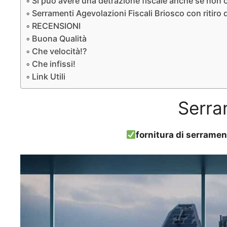
Si può avere una detrazione fiscale anche se non ci
Serramenti Agevolazioni Fiscali Briosco con ritiro 
RECENSIONI
Buona Qualità
Che velocità!?
Che infissi!
Link Utili
Serra
fornitura di serramen