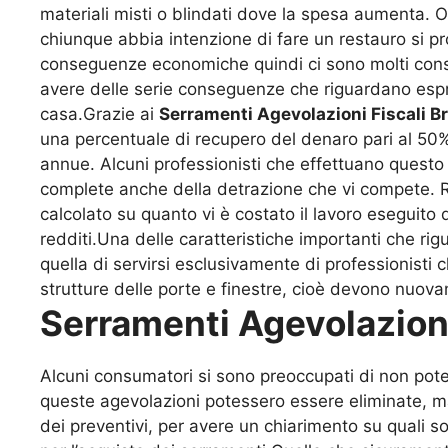
materiali misti o blindati dove la spesa aumenta. Ov
chiunque abbia intenzione di fare un restauro si pr
conseguenze economiche quindi ci sono molti consu
avere delle serie conseguenze che riguardano espr
casa.Grazie ai
Serramenti Agevolazioni Fiscali B
una percentuale di recupero del denaro pari al 50%
annue. Alcuni professionisti che effettuano questo 
complete anche della detrazione che vi compete. R
calcolato su quanto vi è costato il lavoro eseguito
redditi.Una delle caratteristiche importanti che ri
quella di servirsi esclusivamente di professionisti 
strutture delle porte e finestre, cioè devono nuo
Serramenti Agevolazioni
Alcuni consumatori si sono preoccupati di non pot
queste agevolazioni potessero essere eliminate, ma 
dei preventivi, per avere un chiarimento su quali s