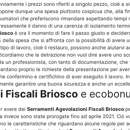
viamente i prezzi sono riferiti a singolo pezzo, cioè a s
opone dunque una spesa piuttosto cospicua che, alla fine
matori che preferiscono rimandare aspettando tempi mig
essamente il danno di una carenza di isolamento termic
riosco
è ora il momento di fare il passo giusto e decidersi
 della spesa che si affronta con la possibilità di avere
tipo di lavoro, cioè il restauro, possono anche aiutarvi 
icordiamo che la detrazione non vuol dire avere uno sco
 da un professionista, con tanto di documentazione, che 
guardano proprio le richieste della presentazione per ave
che confermino e certifichino di aver eseguito il lavoro. 
vamente garantire una buona sicurezza e anche un eccell
 Fiscali Briosco
e ecobonus
er avere dei
Serramenti Agevolazioni Fiscali Briosco
pe
invece sono state prorogate fino ad aprile 2021. Ciò vuo
ono le caratteristiche che riguardano alcune regole per 