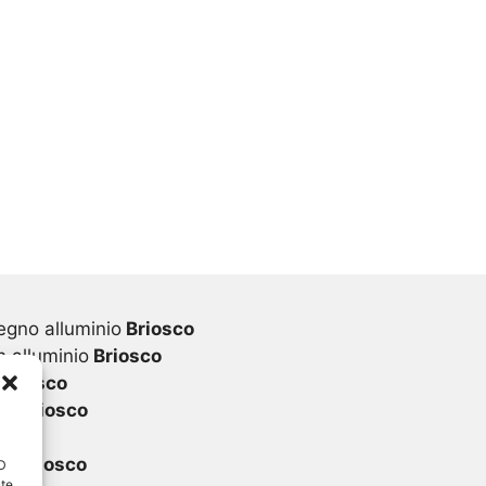
egno alluminio
Briosco
 alluminio
Briosco
Briosco
vc
Briosco
sco
vc
Briosco
ID
nte