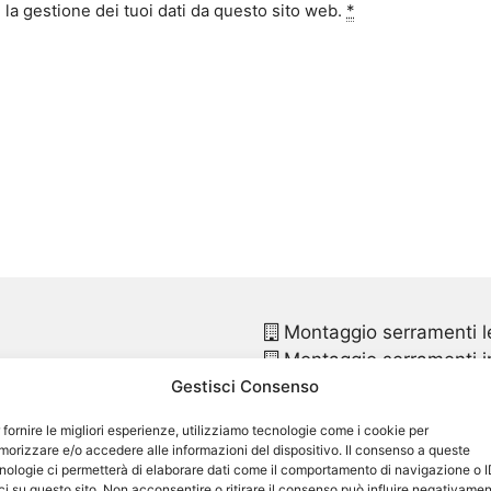
la gestione dei tuoi dati da questo sito web.
*
Montaggio serramenti l
Montaggio serramenti in
Gestisci Consenso
Montaggio finestre pvc
Montaggio finestre in p
 fornire le migliori esperienze, utilizziamo tecnologie come i cookie per
Sostituzione infissi
Brio
orizzare e/o accedere alle informazioni del dispositivo. Il consenso a queste
Sostituzione infissi in p
nologie ci permetterà di elaborare dati come il comportamento di navigazione o 
ci su questo sito. Non acconsentire o ritirare il consenso può influire negativame