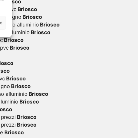
i
Briosco
 in pvc
Briosco
 in legno
Briosco
ze
 legno alluminio
Briosco
in alluminio
Briosco
vc
Briosco
 pvc
Briosco
iosco
osco
vc
Briosco
egno
Briosco
o alluminio
Briosco
lluminio
Briosco
iosco
 prezzi
Briosco
 prezzi
Briosco
te
Briosco