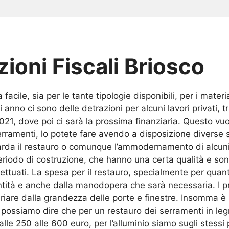
ioni Fiscali Briosco
facile, sia per le tante tipologie disponibili, per i mater
nno ci sono delle detrazioni per alcuni lavori privati, tr
 2021, dove poi ci sarà la prossima finanziaria. Questo v
 serramenti, lo potete fare avendo a disposizione divers
arda il restauro o comunque l’ammodernamento di alcuni
eriodo di costruzione, che hanno una certa qualità e son
ettuati. La spesa per il restauro, specialmente per quan
entità e anche dalla manodopera che sarà necessaria. I pr
iare dalla grandezza delle porte e finestre. Insomma è b
o possiamo dire che per un restauro dei serramenti in le
lle 250 alle 600 euro, per l’alluminio siamo sugli stessi