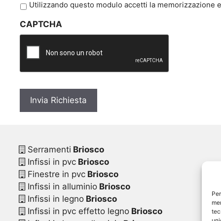
P
Utilizzando questo modulo accetti la memorizzazione e 
r
CAPTCHA
i
v
a
c
y
*
Serramenti
Briosco
Infissi in pvc
Briosco
Finestre in pvc
Briosco
Infissi in alluminio
Briosco
Per
Infissi in legno
Briosco
mem
Infissi in pvc effetto legno
Briosco
tec
uni