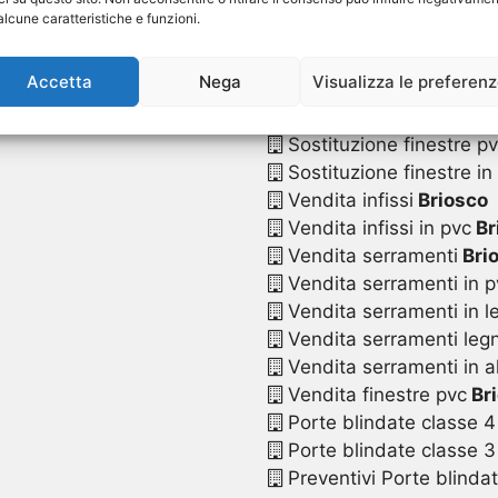
Sostituzione serrament
alcune caratteristiche e funzioni.
Sostituzione serramenti
Sostituzione serramenti
Accetta
Nega
Visualizza le preferen
Sostituzione serramenti
Sostituzione serramenti 
Sostituzione finestre p
Sostituzione finestre in
Vendita infissi
Briosco
Vendita infissi in pvc
Br
Vendita serramenti
Bri
Vendita serramenti in p
Vendita serramenti in l
Vendita serramenti legn
Vendita serramenti in a
Vendita finestre pvc
Br
Porte blindate classe 4
Porte blindate classe 3
Preventivi Porte blinda