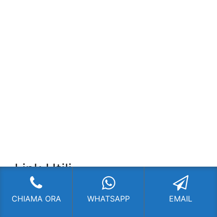
Link Utili
Scopri la storia dell'infisso a Milano
su
CHIAMA ORA
WHATSAPP
EMAIL
Wikipedia
: Una definizione dell'argomento data
dalla famosa enciclopedia on line.