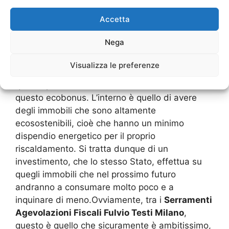
anche di raffrescamento, spesa massima di
Accetta
30.000 euro
Nega
Praticamente i serramenti andranno a
supportare alcune caratteristiche di
Visualizza le preferenze
miglioramento di un’ambiente domestico e
questo permette di accedere esattamente a
questo ecobonus. L’interno è quello di avere
degli immobili che sono altamente
ecosostenibili, cioè che hanno un minimo
dispendio energetico per il proprio
riscaldamento. Si tratta dunque di un
investimento, che lo stesso Stato, effettua su
quegli immobili che nel prossimo futuro
andranno a consumare molto poco e a
inquinare di meno.Ovviamente, tra i
Serramenti
Agevolazioni Fiscali Fulvio Testi Milano
,
questo è quello che sicuramente è ambitissimo,