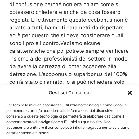
di confusione perché non era chiaro come si
potessero chiedere e anche da cosa fossero
regolati. Effettivamente questo ecobonus non è
adatto a tutti, ha molti parametri da rispettare
ed è per questo che si deve considerare quali
sono i pro e i contro.Vediamo alcune
caratteristiche che poi potrete sempre verificare
insieme a dei professionisti del settore in modo
da avere la certezza di poter accedere alla
detrazione. L’ecobonus o superbonus del 100%,
com’è stato chiamato, lo si può richiedere solo
unito ad altri lavori che riguardano l’intero
Gestisci Consenso
immobile. Tra questi troviamo:
Per fornire le migliori esperienze, utilizziamo tecnologie come i cookie
per memorizzare e/o accedere alle informazioni del dispositivo. Il
Isolamento termico per almeno un’incidenza
consenso a queste tecnologie ci permetterà di elaborare dati come il
del 25% della superfice dell’immobile, ma con
comportamento di navigazione o ID unici su questo sito. Non
acconsentire o ritirare il consenso può influire negativamente su alcune
un massimo di 60.000 euro
caratteristiche e funzioni.
Sostituzione di impianti di riscaldamento o