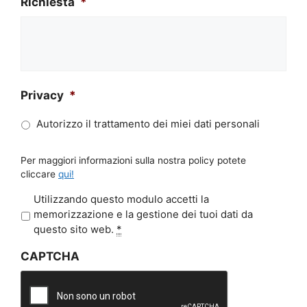
Richiesta
*
Privacy
*
Autorizzo il trattamento dei miei dati personali
Per maggiori informazioni sulla nostra policy potete
cliccare
qui!
P
Utilizzando questo modulo accetti la
r
memorizzazione e la gestione dei tuoi dati da
i
questo sito web.
*
v
CAPTCHA
a
c
y
*