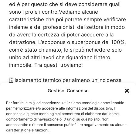
ed è per questo che si deve considerare quali
sono i pro e i contro.Vediamo alcune
caratteristiche che poi potrete sempre verificare
insieme a dei professionisti del settore in modo
da avere la certezza di poter accedere alla
detrazione. L’ecobonus o superbonus del 100%,
com’è stato chiamato, lo si può richiedere solo
unito ad altri lavori che riguardano l’intero
immobile. Tra questi troviamo:
Isolamento termico per almeno un’incidenza
del 25% della superfice dell’immobile, ma con
Gestisci Consenso
un massimo di 60.000 euro
Sostituzione di impianti di riscaldamento o
Per fornire le migliori esperienze, utilizziamo tecnologie come i cookie
per memorizzare e/o accedere alle informazioni del dispositivo. Il
anche di raffrescamento, spesa massima di
consenso a queste tecnologie ci permetterà di elaborare dati come il
30.000 euro
comportamento di navigazione o ID unici su questo sito. Non
acconsentire o ritirare il consenso può influire negativamente su alcune
caratteristiche e funzioni.
Praticamente i serramenti andranno a