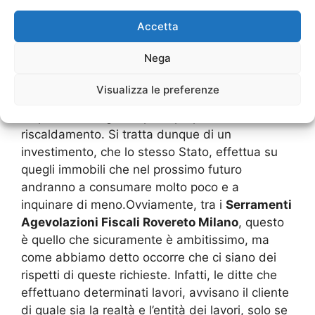
supportare alcune caratteristiche di
Accetta
miglioramento di un’ambiente domestico e
questo permette di accedere esattamente a
Nega
questo ecobonus. L’interno è quello di avere
degli immobili che sono altamente
Visualizza le preferenze
ecosostenibili, cioè che hanno un minimo
dispendio energetico per il proprio
riscaldamento. Si tratta dunque di un
investimento, che lo stesso Stato, effettua su
quegli immobili che nel prossimo futuro
andranno a consumare molto poco e a
inquinare di meno.Ovviamente, tra i
Serramenti
Agevolazioni Fiscali Rovereto Milano
, questo
è quello che sicuramente è ambitissimo, ma
come abbiamo detto occorre che ci siano dei
rispetti di queste richieste. Infatti, le ditte che
effettuano determinati lavori, avvisano il cliente
di quale sia la realtà e l’entità dei lavori, solo se