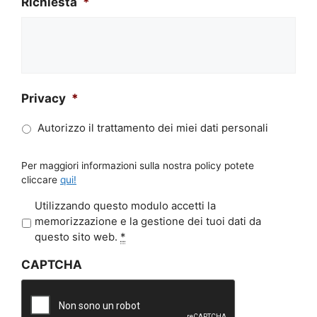
Richiesta
*
Privacy
*
Autorizzo il trattamento dei miei dati personali
Per maggiori informazioni sulla nostra policy potete
cliccare
qui!
P
Utilizzando questo modulo accetti la
r
memorizzazione e la gestione dei tuoi dati da
i
questo sito web.
*
v
CAPTCHA
a
c
y
*