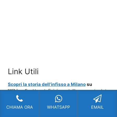
Link Utili
Scopri la storia dell'infisso a Milano
su
Wikipedia
: Una definizione dell'argomento data
dalla famosa enciclopedia on line.
CHIAMA ORA
WHATSAPP
EMAIL
Serramenti Rovereto Milano
,
serramenti
agevolazioni fiscali Rovereto Milano
,
vendita