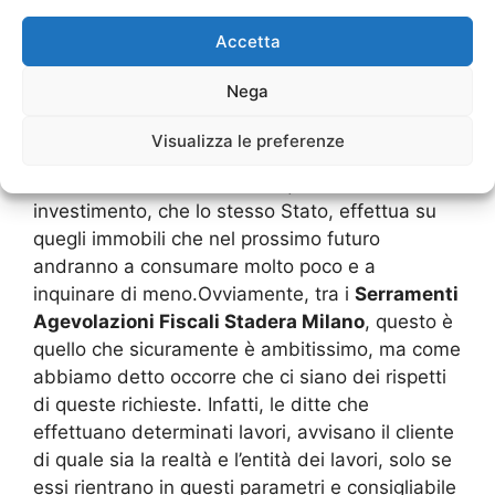
miglioramento di un’ambiente domestico e
Accetta
questo permette di accedere esattamente a
questo ecobonus. L’interno è quello di avere
Nega
degli immobili che sono altamente
ecosostenibili, cioè che hanno un minimo
Visualizza le preferenze
dispendio energetico per il proprio
riscaldamento. Si tratta dunque di un
investimento, che lo stesso Stato, effettua su
quegli immobili che nel prossimo futuro
andranno a consumare molto poco e a
inquinare di meno.Ovviamente, tra i
Serramenti
Agevolazioni Fiscali Stadera Milano
, questo è
quello che sicuramente è ambitissimo, ma come
abbiamo detto occorre che ci siano dei rispetti
di queste richieste. Infatti, le ditte che
effettuano determinati lavori, avvisano il cliente
di quale sia la realtà e l’entità dei lavori, solo se
essi rientrano in questi parametri e consigliabile