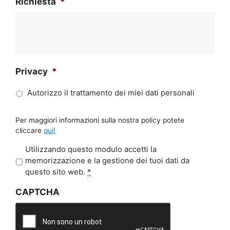
Richiesta
*
Privacy
*
Autorizzo il trattamento dei miei dati personali
Per maggiori informazioni sulla nostra policy potete
cliccare
qui!
P
Utilizzando questo modulo accetti la
r
memorizzazione e la gestione dei tuoi dati da
i
questo sito web.
*
v
CAPTCHA
a
c
y
*