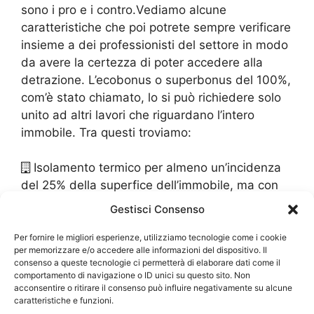
sono i pro e i contro.Vediamo alcune
caratteristiche che poi potrete sempre verificare
insieme a dei professionisti del settore in modo
da avere la certezza di poter accedere alla
detrazione. L’ecobonus o superbonus del 100%,
com’è stato chiamato, lo si può richiedere solo
unito ad altri lavori che riguardano l’intero
immobile. Tra questi troviamo:
Isolamento termico per almeno un’incidenza
del 25% della superfice dell’immobile, ma con
un massimo di 60.000 euro
Gestisci Consenso
Sostituzione di impianti di riscaldamento o
anche di raffrescamento, spesa massima di
Per fornire le migliori esperienze, utilizziamo tecnologie come i cookie
per memorizzare e/o accedere alle informazioni del dispositivo. Il
30.000 euro
consenso a queste tecnologie ci permetterà di elaborare dati come il
comportamento di navigazione o ID unici su questo sito. Non
acconsentire o ritirare il consenso può influire negativamente su alcune
Praticamente i serramenti andranno a
caratteristiche e funzioni.
supportare alcune caratteristiche di