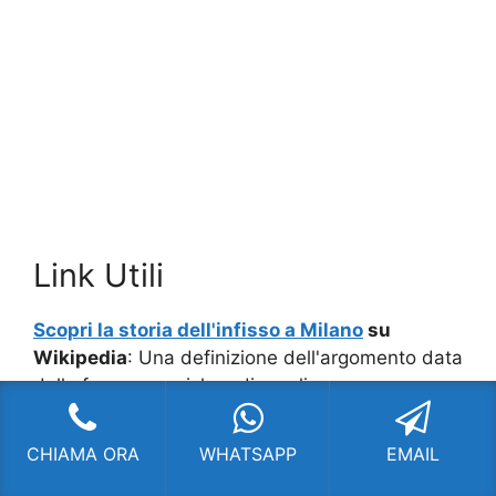
Link Utili
Scopri la storia dell'infisso a Milano
su
Wikipedia
: Una definizione dell'argomento data
dalla famosa enciclopedia on line.
Serramenti Stadera Milano
,
serramenti
CHIAMA ORA
WHATSAPP
EMAIL
agevolazioni fiscali Stadera Milano
,
vendita
serramenti Stadera Milano
,
installazione