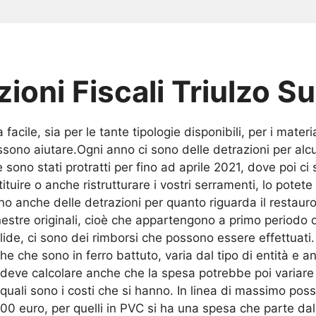
ioni Fiscali Triulzo S
facile, sia per le tante tipologie disponibili, per i mater
sono aiutare.Ogni anno ci sono delle detrazioni per alcuni
 sono stati protratti per fino ad aprile 2021, dove poi ci
uire o anche ristrutturare i vostri serramenti, lo potet
no anche delle detrazioni per quanto riguarda il resta
nestre originali, cioè che appartengono a primo periodo 
lide, ci sono dei rimborsi che possono essere effettuati
he che sono in ferro battuto, varia dal tipo di entità e
si deve calcolare anche che la spesa potrebbe poi variar
e quali sono i costi che si hanno. In linea di massimo po
00 euro, per quelli in PVC si ha una spesa che parte dall