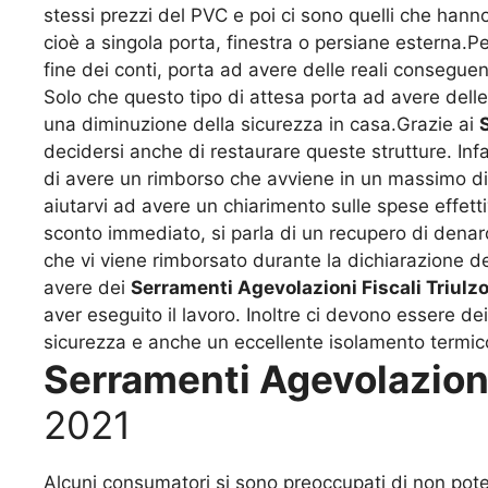
stessi prezzi del PVC e poi ci sono quelli che hanno
cioè a singola porta, finestra o persiane esterna.
fine dei conti, porta ad avere delle reali consegu
Solo che questo tipo di attesa porta ad avere del
una diminuzione della sicurezza in casa.Grazie ai
decidersi anche di restaurare queste strutture. Infa
di avere un rimborso che avviene in un massimo di 1
aiutarvi ad avere un chiarimento sulle spese effet
sconto immediato, si parla di un recupero di denaro
che vi viene rimborsato durante la dichiarazione de
avere dei
Serramenti Agevolazioni Fiscali Triulz
aver eseguito il lavoro. Inoltre ci devono essere d
sicurezza e anche un eccellente isolamento termic
Serramenti Agevolazioni
2021
Alcuni consumatori si sono preoccupati di non pot