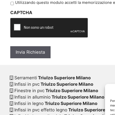
P
Utilizzando questo modulo accetti la memorizzazione e 
r
CAPTCHA
i
v
a
c
y
*
Serramenti
Triulzo Superiore Milano
Infissi in pvc
Triulzo Superiore Milano
Finestre in pvc
Triulzo Superiore Milano
Infissi in alluminio
Triulzo Superiore Milano
Per
Infissi in legno
Triulzo Superiore Milano
mem
Infissi in pvc effetto legno
Triulzo Superiore Mil
tec
uni