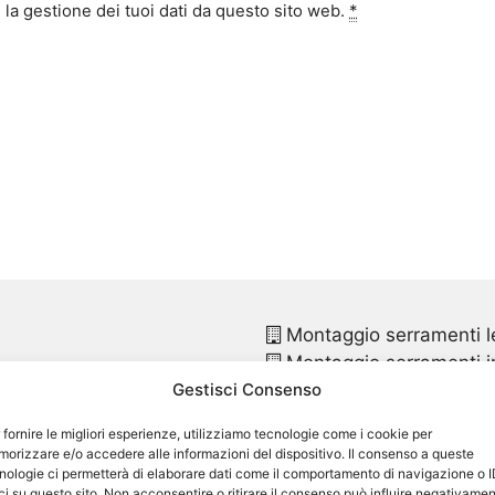
la gestione dei tuoi dati da questo sito web.
*
Montaggio serramenti l
Montaggio serramenti in
Gestisci Consenso
Montaggio finestre pvc
Montaggio finestre in p
 fornire le migliori esperienze, utilizziamo tecnologie come i cookie per
Sostituzione infissi
Triu
orizzare e/o accedere alle informazioni del dispositivo. Il consenso a queste
ano
Sostituzione infissi in p
nologie ci permetterà di elaborare dati come il comportamento di navigazione o 
ci su questo sito. Non acconsentire o ritirare il consenso può influire negativame