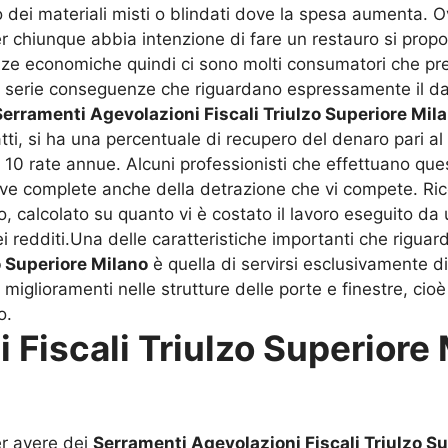
 dei materiali misti o blindati dove la spesa aumenta. Ov
Per chiunque abbia intenzione di fare un restauro si pro
enze economiche quindi ci sono molti consumatori che pr
le serie conseguenze che riguardano espressamente il d
Serramenti Agevolazioni Fiscali Triulzo Superiore Mil
tti, si ha una percentuale di recupero del denaro pari al
0 rate annue. Alcuni professionisti che effettuano quest
tive complete anche della detrazione che vi compete. Ri
, calcolato su quanto vi è costato il lavoro eseguito da
i redditi.Una delle caratteristiche importanti che riguar
o Superiore Milano
è quella di servirsi esclusivamente di
ei miglioramenti nelle strutture delle porte e finestre,
o.
 Fiscali Triulzo Superiore
er avere dei
Serramenti Agevolazioni Fiscali Triulzo S