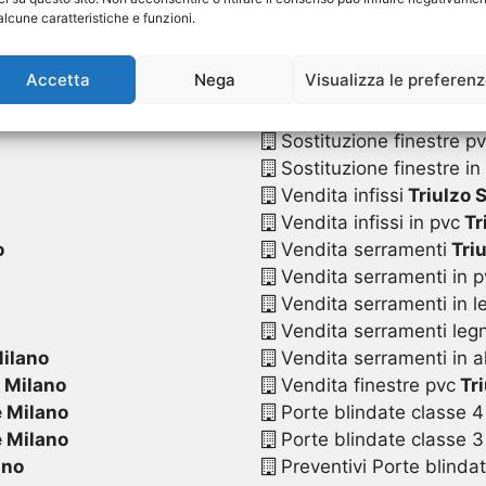
o
Sostituzione serrament
alcune caratteristiche e funzioni.
Sostituzione serramenti
ano
Sostituzione serramenti
Accetta
Nega
Visualizza le preferen
Sostituzione serramenti
lano
Sostituzione serramenti 
Sostituzione finestre p
Sostituzione finestre in
Vendita infissi
Triulzo 
Vendita infissi in pvc
Tr
o
Vendita serramenti
Triu
Vendita serramenti in p
Vendita serramenti in l
Vendita serramenti legn
Milano
Vendita serramenti in a
 Milano
Vendita finestre pvc
Tri
e Milano
Porte blindate classe 4
e Milano
Porte blindate classe 3
ano
Preventivi Porte blinda