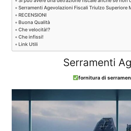
Si può avere una detrazione fiscale anche se non ci
Serramenti Agevolazioni Fiscali Triulzo Superiore M
RECENSIONI
Buona Qualità
Che velocità!?
Che infissi!
Link Utili
Serramenti Age
fornitura di serramen