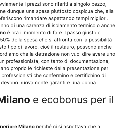
viamente i prezzi sono riferiti a singolo pezzo,
pone dunque una spesa piuttosto cospicua che, alla
eferiscono rimandare aspettando tempi migliori.
anno di una carenza di isolamento termico o anche
ano
è ora il momento di fare il passo giusto e
 50% della spesa che si affronta con la possibilità
o tipo di lavoro, cioè il restauro, possono anche
cordiamo che la detrazione non vuol dire avere uno
 un professionista, con tanto di documentazione,
dano proprio le richieste della presentazione per
 professionisti che confermino e certifichino di
 cioè devono nuovamente garantire una buona
 Milano
e ecobonus per il
uperiore Milano
perché ci si aspettava che a