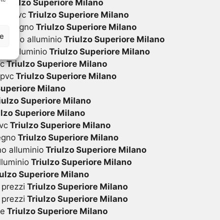
i
Triulzo Superiore Milano
 in pvc
Triulzo Superiore Milano
 in legno
Triulzo Superiore Milano
ze
 legno alluminio
Triulzo Superiore Milano
in alluminio
Triulzo Superiore Milano
vc
Triulzo Superiore Milano
 pvc
Triulzo Superiore Milano
Superiore Milano
iulzo Superiore Milano
lzo Superiore Milano
vc
Triulzo Superiore Milano
egno
Triulzo Superiore Milano
o alluminio
Triulzo Superiore Milano
lluminio
Triulzo Superiore Milano
ulzo Superiore Milano
 prezzi
Triulzo Superiore Milano
 prezzi
Triulzo Superiore Milano
te
Triulzo Superiore Milano