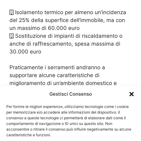
Isolamento termico per almeno un’incidenza
del 25% della superfice dell’immobile, ma con
un massimo di 60.000 euro
Sostituzione di impianti di riscaldamento o
anche di raffrescamento, spesa massima di
30.000 euro
Praticamente i serramenti andranno a
supportare alcune caratteristiche di
miglioramento di un’ambiente domestico e
questo permette di accedere esattamente a
Gestisci Consenso
questo ecobonus. L’interno è quello di avere
degli immobili che sono altamente
Per fornire le migliori esperienze, utilizziamo tecnologie come i cookie
per memorizzare e/o accedere alle informazioni del dispositivo. Il
ecosostenibili, cioè che hanno un minimo
consenso a queste tecnologie ci permetterà di elaborare dati come il
dispendio energetico per il proprio
comportamento di navigazione o ID unici su questo sito. Non
acconsentire o ritirare il consenso può influire negativamente su alcune
riscaldamento. Si tratta dunque di un
caratteristiche e funzioni.
investimento, che lo stesso Stato, effettua su