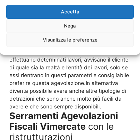
quegli immobili che nel prossimo futuro
Accetta
andranno a consumare molto poco e a
inquinare di meno.Ovviamente, tra i
Serramenti
Nega
Agevolazioni Fiscali Vimercate
, questo è
quello che sicuramente è ambitissimo, ma come
Visualizza le preferenze
abbiamo detto occorre che ci siano dei rispetti
di queste richieste. Infatti, le ditte che
effettuano determinati lavori, avvisano il cliente
di quale sia la realtà e l’entità dei lavori, solo se
essi rientrano in questi parametri e consigliabile
preferire questa agevolazione.In alternativa
diventa possibile avere anche altre tipologie di
detrazioni che sono anche molto più facili da
avere e che sono sempre disponibili.
Serramenti Agevolazioni
Fiscali Vimercate
con le
ristrutturazioni