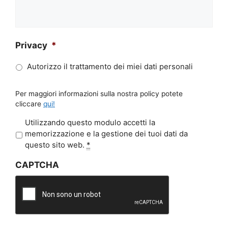
Privacy
*
Autorizzo il trattamento dei miei dati personali
Per maggiori informazioni sulla nostra policy potete
cliccare
qui!
P
Utilizzando questo modulo accetti la
r
memorizzazione e la gestione dei tuoi dati da
i
questo sito web.
*
v
CAPTCHA
a
c
y
*