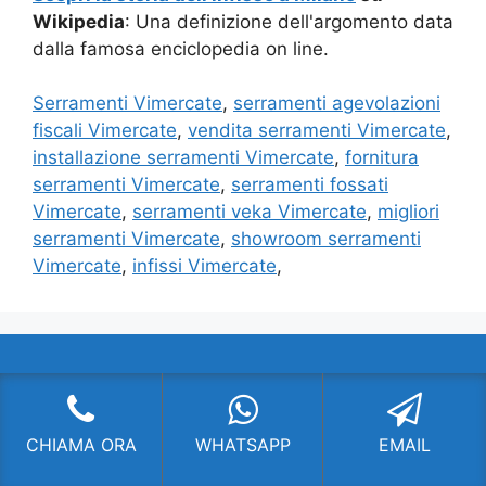
Wikipedia
: Una definizione dell'argomento data
dalla famosa enciclopedia on line.
Serramenti Vimercate
,
serramenti agevolazioni
fiscali Vimercate
,
vendita serramenti Vimercate
,
installazione serramenti Vimercate
,
fornitura
serramenti Vimercate
,
serramenti fossati
Vimercate
,
serramenti veka Vimercate
,
migliori
serramenti Vimercate
,
showroom serramenti
Vimercate
,
infissi Vimercate
,
SERRAMENTI MILANO
Fornitura di serramenti di altissima qualità con
CHIAMA ORA
WHATSAPP
EMAIL
soluzioni all’avanguardia. Chiama per