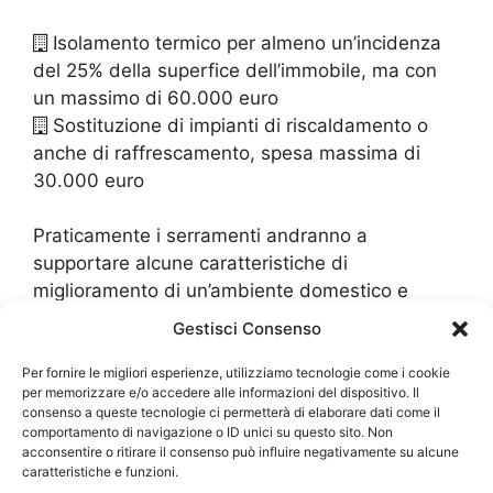
Isolamento termico per almeno un’incidenza
del 25% della superfice dell’immobile, ma con
un massimo di 60.000 euro
Sostituzione di impianti di riscaldamento o
anche di raffrescamento, spesa massima di
30.000 euro
Praticamente i serramenti andranno a
supportare alcune caratteristiche di
miglioramento di un’ambiente domestico e
questo permette di accedere esattamente a
Gestisci Consenso
questo ecobonus. L’interno è quello di avere
degli immobili che sono altamente
Per fornire le migliori esperienze, utilizziamo tecnologie come i cookie
per memorizzare e/o accedere alle informazioni del dispositivo. Il
ecosostenibili, cioè che hanno un minimo
consenso a queste tecnologie ci permetterà di elaborare dati come il
dispendio energetico per il proprio
comportamento di navigazione o ID unici su questo sito. Non
acconsentire o ritirare il consenso può influire negativamente su alcune
riscaldamento. Si tratta dunque di un
caratteristiche e funzioni.
investimento, che lo stesso Stato, effettua su