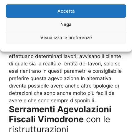
quegli immobili che nel prossimo futuro
Accetta
andranno a consumare molto poco e a
inquinare di meno.Ovviamente, tra i
Serramenti
Nega
Agevolazioni Fiscali Vimodrone
, questo è
quello che sicuramente è ambitissimo, ma come
Visualizza le preferenze
abbiamo detto occorre che ci siano dei rispetti
di queste richieste. Infatti, le ditte che
effettuano determinati lavori, avvisano il cliente
di quale sia la realtà e l’entità dei lavori, solo se
essi rientrano in questi parametri e consigliabile
preferire questa agevolazione.In alternativa
diventa possibile avere anche altre tipologie di
detrazioni che sono anche molto più facili da
avere e che sono sempre disponibili.
Serramenti Agevolazioni
Fiscali Vimodrone
con le
ristrutturazioni