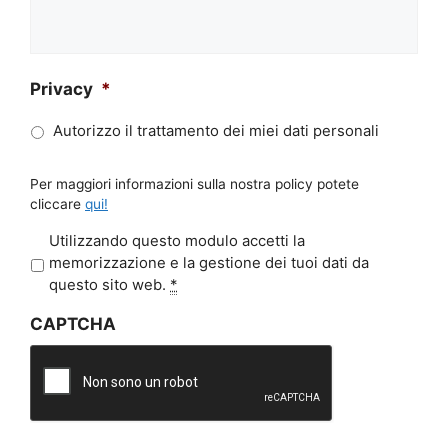
Privacy
*
Autorizzo il trattamento dei miei dati personali
Per maggiori informazioni sulla nostra policy potete
cliccare
qui!
P
Utilizzando questo modulo accetti la
r
memorizzazione e la gestione dei tuoi dati da
i
questo sito web.
*
v
CAPTCHA
a
c
y
*