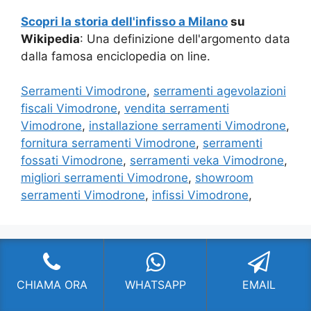
Scopri la storia dell'infisso a Milano
su
Wikipedia
: Una definizione dell'argomento data
dalla famosa enciclopedia on line.
Serramenti Vimodrone
,
serramenti agevolazioni
fiscali Vimodrone
,
vendita serramenti
Vimodrone
,
installazione serramenti Vimodrone
,
fornitura serramenti Vimodrone
,
serramenti
fossati Vimodrone
,
serramenti veka Vimodrone
,
migliori serramenti Vimodrone
,
showroom
serramenti Vimodrone
,
infissi Vimodrone
,
SERRAMENTI MILANO
CHIAMA ORA
WHATSAPP
EMAIL
Fornitura di serramenti di altissima qualità con