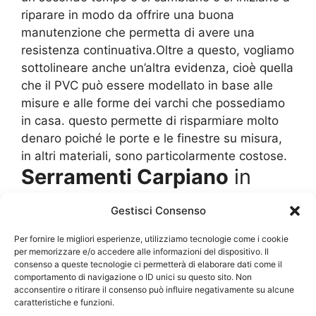
riparare in modo da offrire una buona
manutenzione che permetta di avere una
resistenza continuativa.Oltre a questo, vogliamo
sottolineare anche un’altra evidenza, cioè quella
che il PVC può essere modellato in base alle
misure e alle forme dei varchi che possediamo
in casa. questo permette di risparmiare molto
denaro poiché le porte e le finestre su misura,
in altri materiali, sono particolarmente costose.
Serramenti Carpiano
in
allumino, pro e contro
Gestisci Consenso
Per certi versi possiamo dire che l’alluminio è
Per fornire le migliori esperienze, utilizziamo tecnologie come i cookie
per memorizzare e/o accedere alle informazioni del dispositivo. Il
molto similare al PVC perché si tratta di un
consenso a queste tecnologie ci permetterà di elaborare dati come il
materiale facilmente riciclabile. Vero è che sono
comportamento di navigazione o ID unici su questo sito. Non
due materiali totalmente diversi. L’alluminio è
acconsentire o ritirare il consenso può influire negativamente su alcune
caratteristiche e funzioni.
una lega ferrosa che ha una buona durezza e