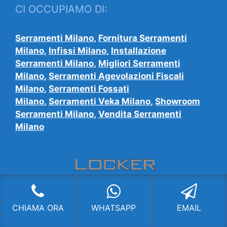
CI OCCUPIAMO DI:
Serramenti Milano
,
Fornitura Serramenti
Milano
,
Infissi Milano
,
Installazione
Serramenti Milano
,
Migliori Serramenti
Milano
,
Serramenti Agevolazioni Fiscali
Milano
,
Serramenti Fossati
Milano
,
Serramenti Veka Milano
,
Showroom
Serramenti Milano
,
Vendita Serramenti
Milano
Leggi L'informativa privacy
-
Cookie Policy (UE)
-
CHIAMA ORA
WHATSAPP
EMAIL
Mappa del Sito