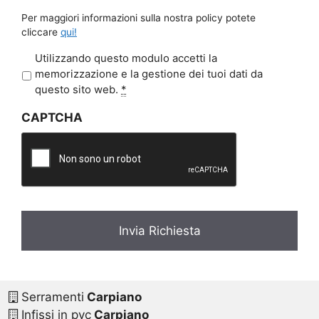
Per maggiori informazioni sulla nostra policy potete
cliccare
qui!
P
Utilizzando questo modulo accetti la
r
memorizzazione e la gestione dei tuoi dati da
i
questo sito web.
*
v
CAPTCHA
a
c
y
*
Serramenti
Carpiano
Infissi in pvc
Carpiano