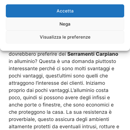
che permette di avere comunque dei costi
ridotti per quanto riguarda i
Serramenti
Accetta
Carpiano
.Oggi sono molto usati perché
Nega
l’alluminio ha avuto un forte abbattimento dei
costi poiché viene proposto anche come
Visualizza le preferenze
materia prima secondaria, cioè che deriva da
altri prodotti che sono riciclati.Quando si
dovrebbero preferire dei
Serramenti Carpiano
in alluminio? Questa è una domanda piuttosto
interessante perché ci sono molti svantaggi e
pochi vantaggi, quest’ultimi sono quelli che
attraggono l’interesse dei clienti. Iniziamo
proprio dai pochi vantaggi.L’alluminio costa
poco, quindi si possono avere degli infissi e
anche porte o finestre, che sono economici e
che proteggono la casa. La sua resistenza è
proverbiale, questo assicura degli ambienti
altamente protetti da eventuali intrusi, rotture e