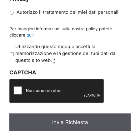
Autorizzo il trattamento dei miei dati personali
Per maggiori informazioni sulla nostra policy potete
cliccare
qui!
P
Utilizzando questo modulo accetti la
r
memorizzazione e la gestione dei tuoi dati da
i
questo sito web.
*
v
CAPTCHA
a
c
y
*