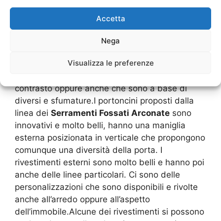
L’innovazione dei
Serramenti Fossati Arconate
troviamo che essi hanno studiato una serie di
Accetta
nuovi disegni e anche di diversi elementi
artistici sfruttando la diversità dei materiali. I
Nega
portoncini possono essere in legno, ma dove ci
Visualizza le preferenze
sono degli inserti dell’alluminio. In base alla
colorazione ci sono dei giochi di colori a
contrasto oppure anche che sono a base di
diversi e sfumature.I portoncini proposti dalla
linea dei
Serramenti Fossati Arconate
sono
innovativi e molto belli, hanno una maniglia
esterna posizionata in verticale che propongono
comunque una diversità della porta. I
rivestimenti esterni sono molto belli e hanno poi
anche delle linee particolari. Ci sono delle
personalizzazioni che sono disponibili e rivolte
anche all’arredo oppure all’aspetto
dell’immobile.Alcune dei rivestimenti si possono