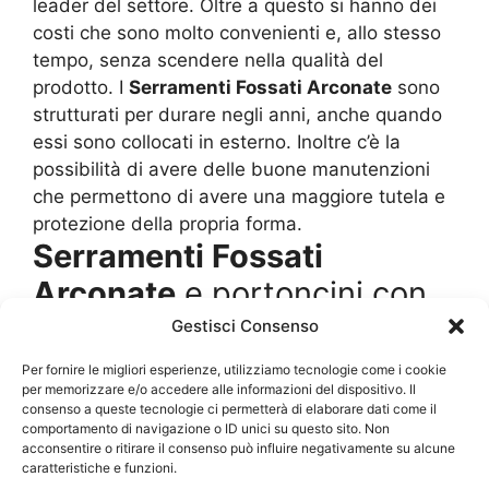
leader del settore. Oltre a questo si hanno dei
costi che sono molto convenienti e, allo stesso
tempo, senza scendere nella qualità del
prodotto. I
Serramenti Fossati Arconate
sono
strutturati per durare negli anni, anche quando
essi sono collocati in esterno. Inoltre c’è la
possibilità di avere delle buone manutenzioni
che permettono di avere una maggiore tutela e
protezione della propria forma.
Serramenti Fossati
Arconate
e portoncini con
look intramontabili
Gestisci Consenso
Per fornire le migliori esperienze, utilizziamo tecnologie come i cookie
I design, cioè i disegni usati per impreziosire gli
per memorizzare e/o accedere alle informazioni del dispositivo. Il
consenso a queste tecnologie ci permetterà di elaborare dati come il
arredi, ma anche le porte e le finestre, sono
comportamento di navigazione o ID unici su questo sito. Non
dettati da uno studio particolarmente attento
acconsentire o ritirare il consenso può influire negativamente su alcune
delle mode e anche allo stile della casa.
caratteristiche e funzioni.