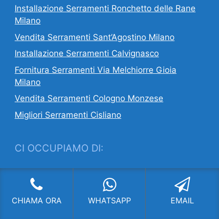
Installazione Serramenti Ronchetto delle Rane
Milano
Vendita Serramenti Sant’Agostino Milano
Installazione Serramenti Calvignasco
Fornitura Serramenti Via Melchiorre Gioia
Milano
Vendita Serramenti Cologno Monzese
Migliori Serramenti Cisliano
CI OCCUPIAMO DI:
Serramenti Milano
,
Fornitura Serramenti
Milano
,
Infissi Milano
,
Installazione
Serramenti Milano
,
Migliori Serramenti
CHIAMA ORA
WHATSAPP
EMAIL
Milano
,
Serramenti Agevolazioni Fiscali