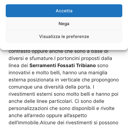
L’innovazione dei
Serramenti Fossati Tribiano
troviamo che essi hanno studiato una serie di
Accetta
nuovi disegni e anche di diversi elementi
artistici sfruttando la diversità dei materiali. I
Nega
portoncini possono essere in legno, ma dove ci
Visualizza le preferenze
sono degli inserti dell’alluminio. In base alla
colorazione ci sono dei giochi di colori a
contrasto oppure anche che sono a base di
diversi e sfumature.I portoncini proposti dalla
linea dei
Serramenti Fossati Tribiano
sono
innovativi e molto belli, hanno una maniglia
esterna posizionata in verticale che propongono
comunque una diversità della porta. I
rivestimenti esterni sono molto belli e hanno poi
anche delle linee particolari. Ci sono delle
personalizzazioni che sono disponibili e rivolte
anche all’arredo oppure all’aspetto
dell’immobile.Alcune dei rivestimenti si possono