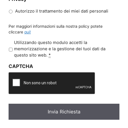
Autorizzo il trattamento dei miei dati personali
Per maggiori informazioni sulla nostra policy potete
cliccare
qui!
P
Utilizzando questo modulo accetti la
r
memorizzazione e la gestione dei tuoi dati da
i
questo sito web.
*
v
CAPTCHA
a
c
y
*