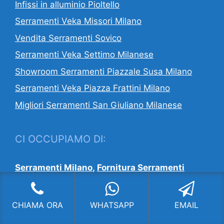
Infissi in alluminio Pioltello
Serramenti Veka Missori Milano
Vendita Serramenti Sovico
Serramenti Veka Settimo Milanese
Showroom Serramenti Piazzale Susa Milano
Serramenti Veka Piazza Frattini Milano
Migliori Serramenti San Giuliano Milanese
CI OCCUPIAMO DI:
Serramenti Milano
,
Fornitura Serramenti
Milano
,
Infissi Milano
,
Installazione
Serramenti Milano
,
Migliori Serramenti
Milano
,
Serramenti Agevolazioni Fiscali
CHIAMA ORA
WHATSAPP
EMAIL
Milano
,
Serramenti Fossati