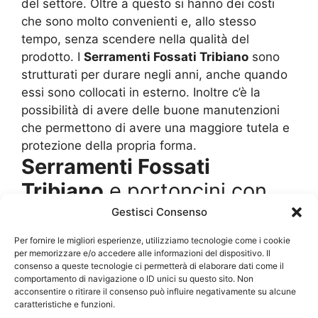
del settore. Oltre a questo si hanno dei costi
che sono molto convenienti e, allo stesso
tempo, senza scendere nella qualità del
prodotto. I
Serramenti Fossati Tribiano
sono
strutturati per durare negli anni, anche quando
essi sono collocati in esterno. Inoltre c’è la
possibilità di avere delle buone manutenzioni
che permettono di avere una maggiore tutela e
protezione della propria forma.
Serramenti Fossati
Tribiano
e portoncini con
look intramontabili
Gestisci Consenso
Per fornire le migliori esperienze, utilizziamo tecnologie come i cookie
I design, cioè i disegni usati per impreziosire gli
per memorizzare e/o accedere alle informazioni del dispositivo. Il
consenso a queste tecnologie ci permetterà di elaborare dati come il
arredi, ma anche le porte e le finestre, sono
comportamento di navigazione o ID unici su questo sito. Non
dettati da uno studio particolarmente attento
acconsentire o ritirare il consenso può influire negativamente su alcune
delle mode e anche allo stile della casa.
caratteristiche e funzioni.