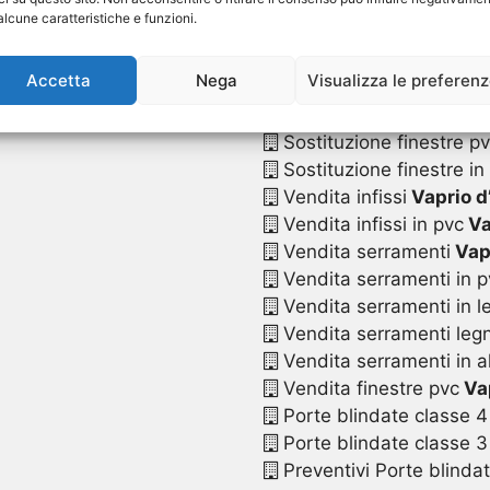
Sostituzione serrament
alcune caratteristiche e funzioni.
Sostituzione serramenti
Sostituzione serramenti
Accetta
Nega
Visualizza le preferen
Sostituzione serramenti
Sostituzione serramenti 
Sostituzione finestre p
Sostituzione finestre in
Vendita infissi
Vaprio d
Vendita infissi in pvc
Va
Vendita serramenti
Vap
Vendita serramenti in p
Vendita serramenti in l
Vendita serramenti legn
Vendita serramenti in a
Vendita finestre pvc
Vap
Porte blindate classe 4
Porte blindate classe 3
Preventivi Porte blinda