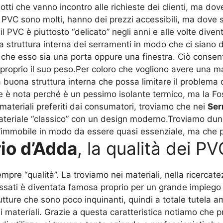
dotti che vanno incontro alle richieste dei clienti, ma d
 PVC sono molti, hanno dei prezzi accessibili, ma dove 
il PVC è piuttosto “delicato” negli anni e alle volte div
a struttura interna dei serramenti in modo che ci siano d
 che esso sia una porta oppure una finestra. Ciò consen
roprio il suo peso.Per coloro che vogliono avere una magg
buona struttura interna che possa limitare il problema d
a che è nota perché è un pessimo isolante termico, ma la
 materiali preferiti dai consumatori, troviamo che nei
Ser
materiale “classico” con un design moderno.Troviamo dun
l’immobile in modo da essere quasi essenziale, ma che por
io d’Adda
, la qualità dei PV
mpre “qualità”. La troviamo nei materiali, nella ricerca
ossati è diventata famosa proprio per un grande impieg
tture che sono poco inquinanti, quindi a totale tutela a
ateriali. Grazie a questa caratteristica notiamo che pr