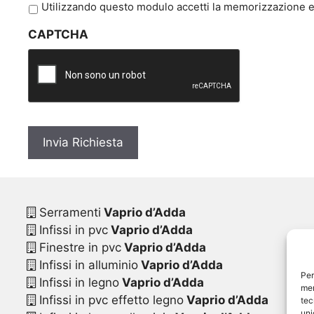
P
Utilizzando questo modulo accetti la memorizzazione e 
r
CAPTCHA
i
v
a
c
y
*
Serramenti
Vaprio d’Adda
Infissi in pvc
Vaprio d’Adda
Finestre in pvc
Vaprio d’Adda
Infissi in alluminio
Vaprio d’Adda
Per
Infissi in legno
Vaprio d’Adda
mem
Infissi in pvc effetto legno
Vaprio d’Adda
tec
uni