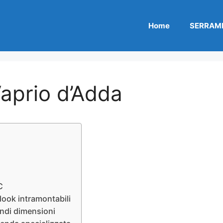
Home
SERRAME
Vaprio d’Adda
C
look intramontabili
andi dimensioni