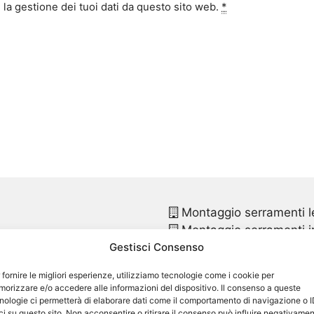
la gestione dei tuoi dati da questo sito web.
*
Montaggio serramenti l
Montaggio serramenti in
Gestisci Consenso
Montaggio finestre pvc
Montaggio finestre in p
 fornire le migliori esperienze, utilizziamo tecnologie come i cookie per
Sostituzione infissi
Vapr
orizzare e/o accedere alle informazioni del dispositivo. Il consenso a queste
Sostituzione infissi in p
nologie ci permetterà di elaborare dati come il comportamento di navigazione o 
ci su questo sito. Non acconsentire o ritirare il consenso può influire negativame