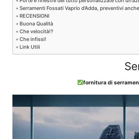
Porte e finestre del tutto personalizzate con un’az
Serramenti Fossati Vaprio d’Adda, preventivi anche
RECENSIONI
Buona Qualità
Che velocità!?
Che infissi!
Link Utili
Se
fornitura di serramen