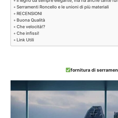
Il legno da sempre elegante, ma ha anche tante funz
Serramenti Roncello e le unioni di più materiali
RECENSIONI
Buona Qualità
Che velocità!?
Che infissi!
Link Utili
fornitura di serramen