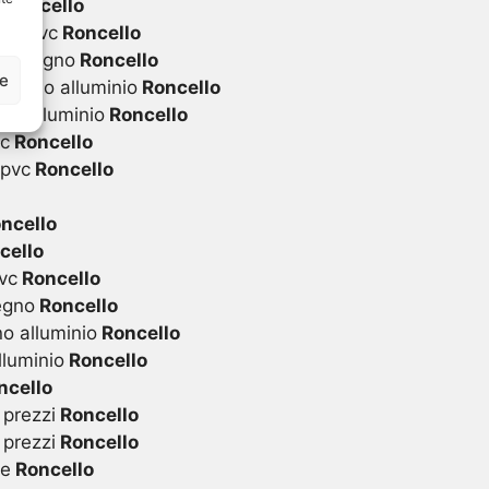
i
Roncello
 in pvc
Roncello
 in legno
Roncello
ze
 legno alluminio
Roncello
in alluminio
Roncello
vc
Roncello
 pvc
Roncello
ncello
cello
vc
Roncello
egno
Roncello
o alluminio
Roncello
lluminio
Roncello
ncello
 prezzi
Roncello
 prezzi
Roncello
te
Roncello