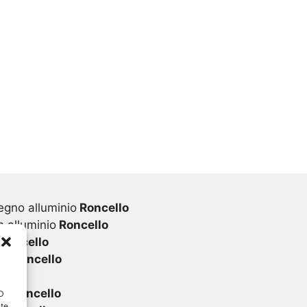
egno alluminio
Roncello
 alluminio
Roncello
Roncello
vc
Roncello
ello
vc
Roncello
ID
nte