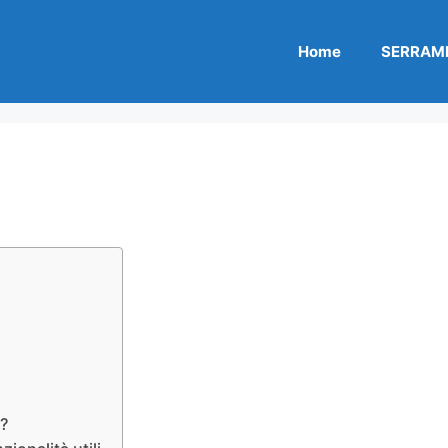
Home
SERRAME
o?