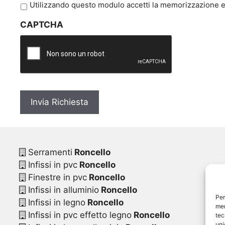
P
Utilizzando questo modulo accetti la memorizzazione e 
r
CAPTCHA
i
v
a
c
y
*
Serramenti
Roncello
Infissi in pvc
Roncello
Finestre in pvc
Roncello
Infissi in alluminio
Roncello
Per
Infissi in legno
Roncello
mem
Infissi in pvc effetto legno
Roncello
tec
uni