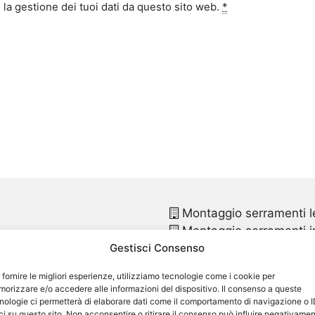
la gestione dei tuoi dati da questo sito web.
*
Montaggio serramenti l
Montaggio serramenti in
Gestisci Consenso
Montaggio finestre pvc
Montaggio finestre in p
 fornire le migliori esperienze, utilizziamo tecnologie come i cookie per
Sostituzione infissi
Ronc
orizzare e/o accedere alle informazioni del dispositivo. Il consenso a queste
Sostituzione infissi in p
nologie ci permetterà di elaborare dati come il comportamento di navigazione o 
ci su questo sito. Non acconsentire o ritirare il consenso può influire negativame