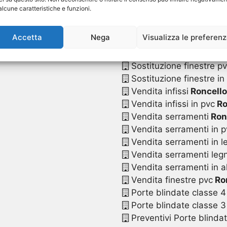
Sostituzione serrament
alcune caratteristiche e funzioni.
Sostituzione serramenti
Sostituzione serramenti
Accetta
Nega
Visualizza le preferen
Sostituzione serramenti
Sostituzione serramenti 
Sostituzione finestre p
Sostituzione finestre in
Vendita infissi
Roncello
Vendita infissi in pvc
Ro
Vendita serramenti
Ron
Vendita serramenti in p
Vendita serramenti in l
Vendita serramenti legn
Vendita serramenti in a
Vendita finestre pvc
Ro
Porte blindate classe 4
Porte blindate classe 3
Preventivi Porte blinda