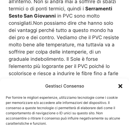
all’interno. Non si andrà mai a soffrire di sbalzi
termici o di ponti termici, quindi i
Serramenti
Sesto San Giovanni
in PVC sono molto
consigliati.Non possiamo dire che hanno solo
dei vantaggi perché tutto a questo mondo ha
dei pro e dei contro. Vediamo che il PVC resiste
molto bene alle temperature, ma tuttavia va a
soffrire per colpa delle intemperie, di un
graduale indebolimento. Il Sole è forse
l’elemento più logorante per il PVC poiché lo
scolorisce e riesce a indurire le fibre fino a farle
diventare eccessivamente fragili. quando ormai
Gestisci Consenso
sono danneggiate dal Sole o comunque dalle
intemperie, sono soggetti a facili spaccature o
Per fornire le migliori esperienze, utilizziamo tecnologie come i cookie
anche a rotture che le spaccano
per memorizzare e/o accedere alle informazioni del dispositivo. Il
consenso a queste tecnologie ci permetterà di elaborare dati come il
letteralmente.Ad oggi, grazie anche ad
comportamento di navigazione o ID unici su questo sito. Non
un’attenta analisi da parte dei costruttori, si
acconsentire o ritirare il consenso può influire negativamente su alcune
stima che alcuni
Serramenti Sesto San
caratteristiche e funzioni.