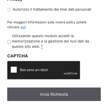
Autorizzo il trattamento dei miei dati personali
Per maggiori informazioni sulla nostra policy potete
cliccare
qui!
P
Utilizzando questo modulo accetti la
r
memorizzazione e la gestione dei tuoi dati da
i
questo sito web.
*
v
CAPTCHA
a
c
y
*