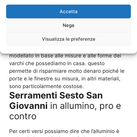
Giovanni
hanno una garanzia di resistenza di
almeno 5 anni, in un secondo tempo o si
Accetta
cambiano o si iniziano a riparare in modo da
offrire una buona manutenzione che permetta
Nega
di avere una resistenza continuativa.Oltre a
Visualizza le preferenze
questo, vogliamo sottolineare anche un’altra
evidenza, cioè quella che il PVC può essere
modellato in base alle misure e alle forme dei
varchi che possediamo in casa. questo
permette di risparmiare molto denaro poiché le
porte e le finestre su misura, in altri materiali,
sono particolarmente costose.
Serramenti Sesto San
Giovanni
in allumino, pro e
contro
Per certi versi possiamo dire che l’alluminio è