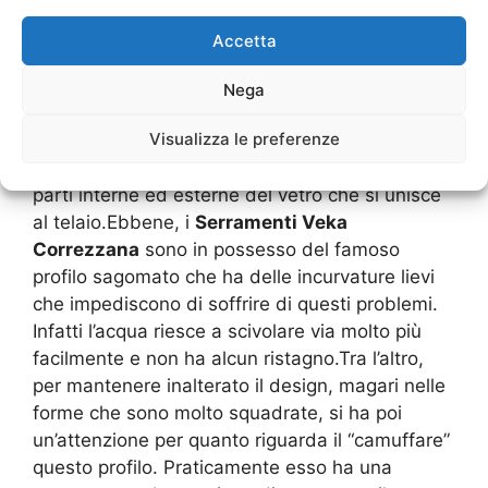
trattenimento della condensa e dell’umidità.
Questo vuol dire che il vetro ha maggiore fatica
Accetta
nel trattenere il calore e c’è una grande
possibilità di avere un’emissività delle
Nega
temperature. Molti utenti avranno comunque
Visualizza le preferenze
notato che effettivamente, proprio nelle
finestre, spesso c’è dell’acqua che ristagna nelle
parti interne ed esterne del vetro che si unisce
al telaio.Ebbene, i
Serramenti Veka
Correzzana
sono in possesso del famoso
profilo sagomato che ha delle incurvature lievi
che impediscono di soffrire di questi problemi.
Infatti l’acqua riesce a scivolare via molto più
facilmente e non ha alcun ristagno.Tra l’altro,
per mantenere inalterato il design, magari nelle
forme che sono molto squadrate, si ha poi
un’attenzione per quanto riguarda il “camuffare”
questo profilo. Praticamente esso ha una