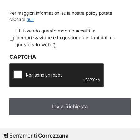
Per maggiori informazioni sulla nostra policy potete
cliccare
qui!
P
Utilizzando questo modulo accetti la
r
memorizzazione e la gestione dei tuoi dati da
i
questo sito web.
*
v
CAPTCHA
a
c
y
*
Serramenti
Correzzana