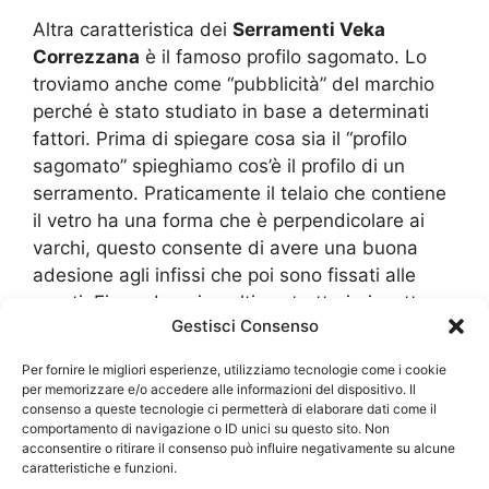
Altra caratteristica dei
Serramenti Veka
Correzzana
è il famoso profilo sagomato. Lo
troviamo anche come “pubblicità” del marchio
perché è stato studiato in base a determinati
fattori. Prima di spiegare cosa sia il “profilo
sagomato” spieghiamo cos’è il profilo di un
serramento. Praticamente il telaio che contiene
il vetro ha una forma che è perpendicolare ai
varchi, questo consente di avere una buona
adesione agli infissi che poi sono fissati alle
pareti. Fino ad oggi, molti costruttori, rispettano
Gestisci Consenso
questi elementi che sono “squadrati”
direttamente per contenere i vetri. Ciò porta
Per fornire le migliori esperienze, utilizziamo tecnologie come i cookie
comunque una buona stabilità e trattenimento
per memorizzare e/o accedere alle informazioni del dispositivo. Il
consenso a queste tecnologie ci permetterà di elaborare dati come il
dei vetri.Tuttavia essi hanno comunque degli
comportamento di navigazione o ID unici su questo sito. Non
svantaggi, quali una maggiore introduzione di
acconsentire o ritirare il consenso può influire negativamente su alcune
acqua, come la pioggia, e anche un maggiore
caratteristiche e funzioni.