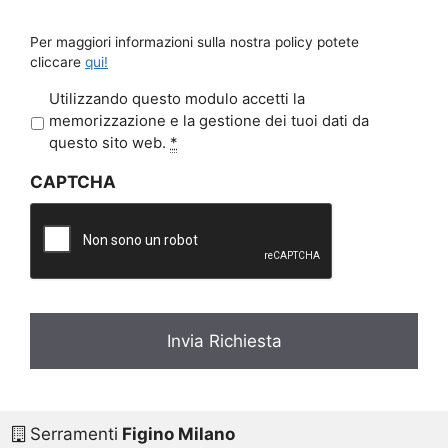
Per maggiori informazioni sulla nostra policy potete
cliccare
qui!
P
Utilizzando questo modulo accetti la
r
memorizzazione e la gestione dei tuoi dati da
i
questo sito web.
*
v
CAPTCHA
a
c
y
*
Serramenti
Figino Milano