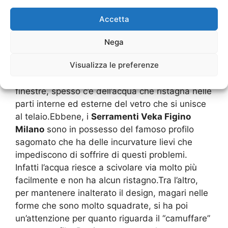
acqua, come la pioggia, e anche un maggiore
trattenimento della condensa e dell’umidità.
Accetta
Questo vuol dire che il vetro ha maggiore fatica
nel trattenere il calore e c’è una grande
Nega
possibilità di avere un’emissività delle
Visualizza le preferenze
temperature. Molti utenti avranno comunque
notato che effettivamente, proprio nelle
finestre, spesso c’è dell’acqua che ristagna nelle
parti interne ed esterne del vetro che si unisce
al telaio.Ebbene, i
Serramenti Veka Figino
Milano
sono in possesso del famoso profilo
sagomato che ha delle incurvature lievi che
impediscono di soffrire di questi problemi.
Infatti l’acqua riesce a scivolare via molto più
facilmente e non ha alcun ristagno.Tra l’altro,
per mantenere inalterato il design, magari nelle
forme che sono molto squadrate, si ha poi
un’attenzione per quanto riguarda il “camuffare”