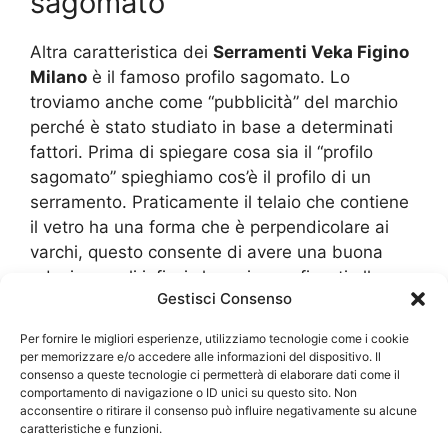
sagomato
Altra caratteristica dei
Serramenti Veka Figino
Milano
è il famoso profilo sagomato. Lo
troviamo anche come “pubblicità” del marchio
perché è stato studiato in base a determinati
fattori. Prima di spiegare cosa sia il “profilo
sagomato” spieghiamo cos’è il profilo di un
serramento. Praticamente il telaio che contiene
il vetro ha una forma che è perpendicolare ai
varchi, questo consente di avere una buona
adesione agli infissi che poi sono fissati alle
Gestisci Consenso
pareti. Fino ad oggi, molti costruttori, rispettano
questi elementi che sono “squadrati”
Per fornire le migliori esperienze, utilizziamo tecnologie come i cookie
direttamente per contenere i vetri. Ciò porta
per memorizzare e/o accedere alle informazioni del dispositivo. Il
consenso a queste tecnologie ci permetterà di elaborare dati come il
comunque una buona stabilità e trattenimento
comportamento di navigazione o ID unici su questo sito. Non
dei vetri.Tuttavia essi hanno comunque degli
acconsentire o ritirare il consenso può influire negativamente su alcune
svantaggi, quali una maggiore introduzione di
caratteristiche e funzioni.