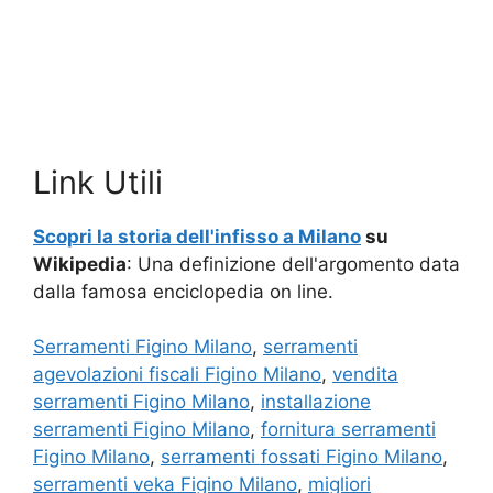
Link Utili
Scopri la storia dell'infisso a Milano
su
Wikipedia
: Una definizione dell'argomento data
dalla famosa enciclopedia on line.
Serramenti Figino Milano
,
serramenti
agevolazioni fiscali Figino Milano
,
vendita
serramenti Figino Milano
,
installazione
serramenti Figino Milano
,
fornitura serramenti
Figino Milano
,
serramenti fossati Figino Milano
,
serramenti veka Figino Milano
,
migliori