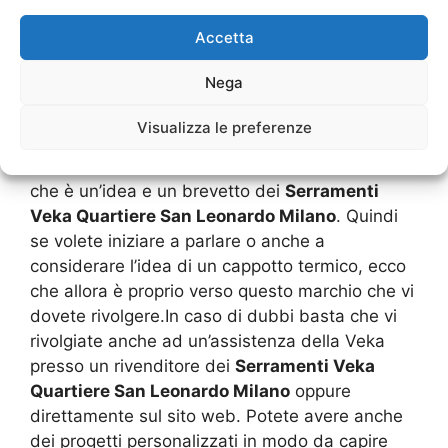
all’interno del telaio.La vetrocamera dei
Accetta
Serramenti Veka Quartiere San Leonardo
Milano
è testata per garantire al meglio un
Nega
ottimo isolamento acustico. Tra l’altro vediamo
che sono anche molto fonoassorbenti, cioè
Visualizza le preferenze
dove si recuperano e bloccano sia le vibrazioni
oltre ai suoni.Una nuova struttura innovativa
che è un’idea e un brevetto dei
Serramenti
Veka Quartiere San Leonardo Milano
. Quindi
se volete iniziare a parlare o anche a
considerare l’idea di un cappotto termico, ecco
che allora è proprio verso questo marchio che vi
dovete rivolgere.In caso di dubbi basta che vi
rivolgiate anche ad un’assistenza della Veka
presso un rivenditore dei
Serramenti Veka
Quartiere San Leonardo Milano
oppure
direttamente sul sito web. Potete avere anche
dei progetti personalizzati in modo da capire