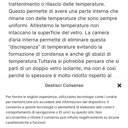
trattenimento o rilascio delle temperature.
Questo permette di avere una parte interna che
rimane con delle temperature che sono sempre
uniformi. All’esterno le temperature non
intaccano la superficie del vetro. La camera
d’aria interna permette di eliminare questa
“discrepanza” di temperature evitando la
formazione di condensa e anche gli sbalzi di
temperatura.Tuttavia si potrebbe pensare che si
parli di un doppio vetro isolante, ma non è così
perché lo spessore è molto ridotto rispetto al
classico doppio vetro. Inoltre c’è una buona
Gestisci Consenso
attenzione anche al mantenimento delle
temperature e della forma del vetro stesso.
Per fornire le migliori esperienze, utilizziamo tecnologie come i cookie
per memorizzare e/o accedere alle informazioni del dispositivo. Il
Esso potrebbe subire delle dilatazioni, ma è
consenso a queste tecnologie ci permetterà di elaborare dati come il
anche per questo che troviamo poi un piccolo
comportamento di navigazione o ID unici su questo sito. Non
acconsentire o ritirare il consenso può influire negativamente su alcune
spessore all’interno, dove c’è dell’aria bloccata,
caratteristiche e funzioni.
e c’è anche uno spessore di distanziamento