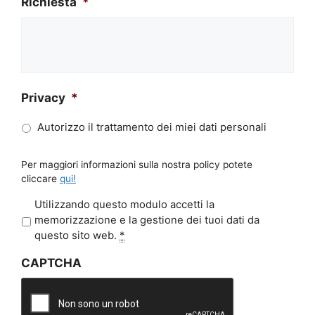
Richiesta
*
Privacy
*
Autorizzo il trattamento dei miei dati personali
Per maggiori informazioni sulla nostra policy potete
cliccare
qui!
P
Utilizzando questo modulo accetti la
r
memorizzazione e la gestione dei tuoi dati da
i
questo sito web.
*
v
CAPTCHA
a
c
y
*