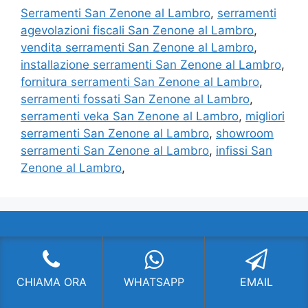
Serramenti San Zenone al Lambro
,
serramenti
agevolazioni fiscali San Zenone al Lambro
,
vendita serramenti San Zenone al Lambro
,
installazione serramenti San Zenone al Lambro
,
fornitura serramenti San Zenone al Lambro
,
serramenti fossati San Zenone al Lambro
,
serramenti veka San Zenone al Lambro
,
migliori
serramenti San Zenone al Lambro
,
showroom
serramenti San Zenone al Lambro
,
infissi San
Zenone al Lambro
,
SERRAMENTI MILANO
Fornitura di serramenti di altissima qualità con
CHIAMA ORA
WHATSAPP
EMAIL
soluzioni all’avanguardia. Chiama per