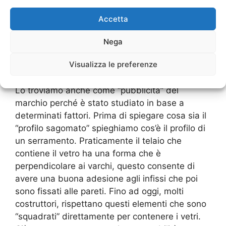
Serramenti Veka San
Accetta
Zenone al Lambro
con
profilo sagomato
Nega
Visualizza le preferenze
Altra caratteristica dei
Serramenti Veka San
Zenone al Lambro
è il famoso profilo sagomato.
Lo troviamo anche come “pubblicità” del
marchio perché è stato studiato in base a
determinati fattori. Prima di spiegare cosa sia il
“profilo sagomato” spieghiamo cos’è il profilo di
un serramento. Praticamente il telaio che
contiene il vetro ha una forma che è
perpendicolare ai varchi, questo consente di
avere una buona adesione agli infissi che poi
sono fissati alle pareti. Fino ad oggi, molti
costruttori, rispettano questi elementi che sono
“squadrati” direttamente per contenere i vetri.