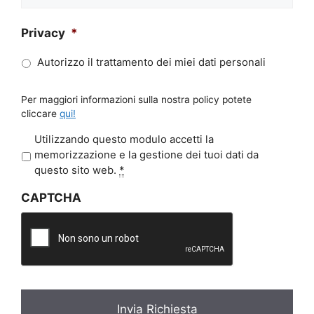
Privacy
*
Autorizzo il trattamento dei miei dati personali
Per maggiori informazioni sulla nostra policy potete
cliccare
qui!
P
Utilizzando questo modulo accetti la
r
memorizzazione e la gestione dei tuoi dati da
i
questo sito web.
*
v
CAPTCHA
a
c
y
*