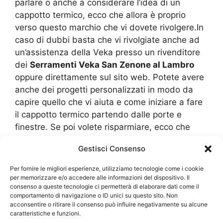
parlare o anche a considerare l’idea di un
cappotto termico, ecco che allora è proprio
verso questo marchio che vi dovete rivolgere.In
caso di dubbi basta che vi rivolgiate anche ad
un’assistenza della Veka presso un rivenditore
dei
Serramenti Veka San Zenone al Lambro
oppure direttamente sul sito web. Potete avere
anche dei progetti personalizzati in modo da
capire quello che vi aiuta e come iniziare a fare
il cappotto termico partendo dalle porte e
finestre. Se poi volete risparmiare, ecco che
allora informatevi anche sulle detrazioni e
Gestisci Consenso
agevolazioni attualmente disponibili. Tutti i
prodotti Veka hanno la sicurezza di essere
Per fornire le migliori esperienze, utilizziamo tecnologie come i cookie
ecosostenibili oltre anche a fornire sia le giuste
per memorizzare e/o accedere alle informazioni del dispositivo. Il
consenso a queste tecnologie ci permetterà di elaborare dati come il
certificazioni e documenti che possono poi
comportamento di navigazione o ID unici su questo sito. Non
essere presentati per avere un recupero di
acconsentire o ritirare il consenso può influire negativamente su alcune
denaro in base alla spesa sostenuta.
caratteristiche e funzioni.