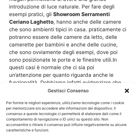
introduzione di luce naturale. Per fare degli
esempi pratici, gli
Showroom Serramenti
Ceriano Laghetto
, hanno anche delle camere
che sono ambienti tipici in casa. praticamente ci
potranno essere delle camere da letto, delle
camerette per bambini e anche delle cucine,
che sono ovviamente degli esempi, dove poi
sono posizionate le porte e le finestre utili.In
questi casi è normale che ci sia poi
un’attenzione per quanto riguarda anche le
funzionalità. Dobbiamo infatti evidenziare che
questi
Showroom Serramenti Ceriano
Gestisci Consenso
Laghetto
propongono anche una spiegazione di
Per fornire le migliori esperienze, utilizziamo tecnologie come i cookie
quali sono le usure che magari ci sono
per memorizzare e/o accedere alle informazioni del dispositivo. Il
all’interno degli ambienti e quali sono poi i
consenso a queste tecnologie ci permetterà di elaborare dati come il
comportamento di navigazione o ID unici su questo sito. Non
materiali che hanno una forte diminuzione delle
acconsentire o ritirare il consenso può influire negativamente su alcune
usure.Per le camere da letto si hanno delle
caratteristiche e funzioni.
porte che sono ottime come isolamenti termici.