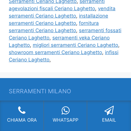
Serramenti Ceriano Laghetto
,
serramenti
agevolazioni fiscali Ceriano Laghetto
,
vendita
serramenti Ceriano Laghetto
,
installazione
serramenti Ceriano Laghetto
,
fornitura
serramenti Ceriano Laghetto
,
serramenti fossati
Ceriano Laghetto
,
serramenti veka Ceriano
Laghetto
,
migliori serramenti Ceriano Laghetto
,
showroom serramenti Ceriano Laghetto
,
infissi
Ceriano Laghetto
,
SERRAMENTI MILANO
Fornitura di serramenti di altissima qualità con
soluzioni all’avanguardia. Chiama per
CHIAMA ORA
WHATSAPP
EMAIL
informazioni!
INDIRIZZO: