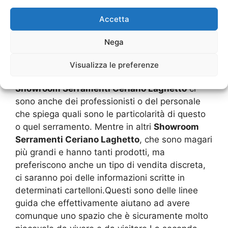
Per le cucine e i bagni sono ottimali delle porte
Accetta
che hanno una forte riduzione della condensa
dove magari non c’è assolutamente un attacco
Nega
delle umidità. Per quanto riguarda le finestre si
utilizzano gli stessi esempi arredativi con le
Visualizza le preferenze
spiegazioni che poi ne susseguono.In alcuni
Showroom Serramenti Ceriano Laghetto
ci
sono anche dei professionisti o del personale
che spiega quali sono le particolarità di questo
o quel serramento. Mentre in altri
Showroom
Serramenti Ceriano Laghetto
, che sono magari
più grandi e hanno tanti prodotti, ma
preferiscono anche un tipo di vendita discreta,
ci saranno poi delle informazioni scritte in
determinati cartelloni.Questi sono delle linee
guida che effettivamente aiutano ad avere
comunque uno spazio che è sicuramente molto