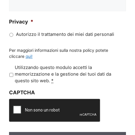
Privacy
*
Autorizzo il trattamento dei miei dati personali
Per maggiori informazioni sulla nostra policy potete
cliccare
qui!
P
Utilizzando questo modulo accetti la
r
memorizzazione e la gestione dei tuoi dati da
i
questo sito web.
*
v
CAPTCHA
a
c
y
*