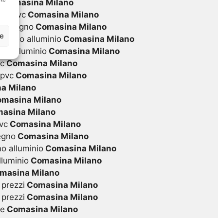
i
Comasina Milano
 in pvc
Comasina Milano
 in legno
Comasina Milano
ze
 legno alluminio
Comasina Milano
in alluminio
Comasina Milano
vc
Comasina Milano
 pvc
Comasina Milano
a Milano
masina Milano
asina Milano
vc
Comasina Milano
egno
Comasina Milano
o alluminio
Comasina Milano
lluminio
Comasina Milano
masina Milano
 prezzi
Comasina Milano
 prezzi
Comasina Milano
te
Comasina Milano