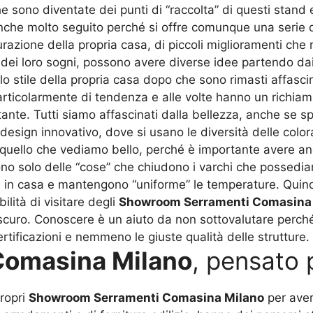
he sono diventate dei punti di “raccolta” di questi stand 
nche molto seguito perché si offre comunque una serie d
azione della propria casa, di piccoli miglioramenti che 
a dei loro sogni, possono avere diverse idee partendo da
o stile della propria casa dopo che sono rimasti affasci
rticolarmente di tendenza e alle volte hanno un richiamo 
ante. Tutti siamo affascinati dalla bellezza, anche se sp
esign innovativo, dove si usano le diversità delle colora
uello che vediamo bello, perché è importante avere anch
 sono solo delle “cose” che chiudono i varchi che possed
e in casa e mantengono “uniforme” le temperature. Quind
ilità di visitare degli
Showroom Serramenti Comasina
scuro. Conoscere è un aiuto da non sottovalutare perché 
rtificazioni e nemmeno le giuste qualità delle strutture.
Comasina Milano
, pensato p
propri
Showroom Serramenti Comasina Milano
per aver