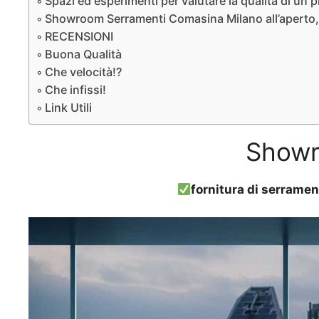
Spazi ed esperimenti per valutare la qualità di un 
Showroom Serramenti Comasina Milano all’aperto, s
RECENSIONI
Buona Qualità
Che velocità!?
Che infissi!
Link Utili
Showr
fornitura di serramen