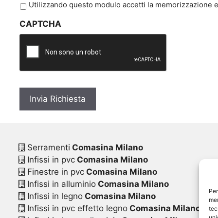
P
Utilizzando questo modulo accetti la memorizzazione e 
r
CAPTCHA
i
v
a
c
y
*
Serramenti
Comasina Milano
Infissi in pvc
Comasina Milano
Finestre in pvc
Comasina Milano
Infissi in alluminio
Comasina Milano
Per
Infissi in legno
Comasina Milano
mem
Infissi in pvc effetto legno
Comasina Milano
tec
uni