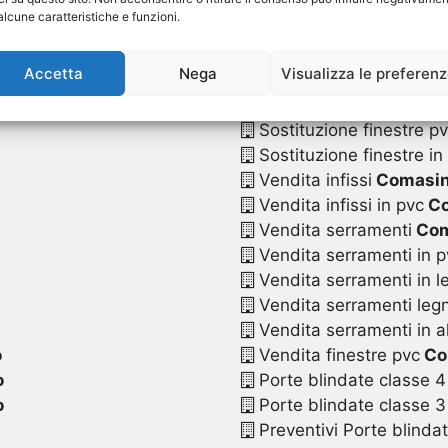
Sostituzione serrament
alcune caratteristiche e funzioni.
Sostituzione serramenti
Sostituzione serramenti
Accetta
Nega
Visualizza le preferen
Sostituzione serramenti
Sostituzione serramenti 
Sostituzione finestre p
Sostituzione finestre in
Vendita infissi
Comasin
Vendita infissi in pvc
Co
Vendita serramenti
Com
Vendita serramenti in p
Vendita serramenti in l
Vendita serramenti legn
Vendita serramenti in a
o
Vendita finestre pvc
Co
o
Porte blindate classe 4
o
Porte blindate classe 3
Preventivi Porte blinda