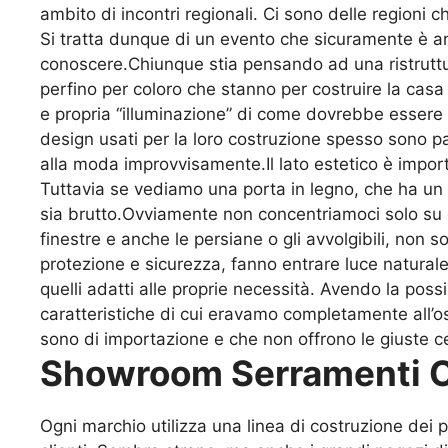
ambito di incontri regionali. Ci sono delle regioni c
Si tratta dunque di un evento che sicuramente è a
conoscere.Chiunque stia pensando ad una ristruttur
perfino per coloro che stanno per costruire la cas
e propria “illuminazione” di come dovrebbe essere l
design usati per la loro costruzione spesso sono pa
alla moda improvvisamente.Il lato estetico è import
Tuttavia se vediamo una porta in legno, che ha un d
sia brutto.Ovviamente non concentriamoci solo su q
finestre e anche le persiane o gli avvolgibili, non
protezione e sicurezza, fanno entrare luce natural
quelli adatti alle proprie necessità. Avendo la possib
caratteristiche di cui eravamo completamente all’o
sono di importazione e che non offrono le giuste ce
Showroom Serramenti 
Ogni marchio utilizza una linea di costruzione dei 