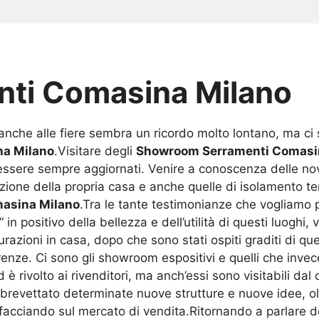
ti Comasina Milano
 anche alle fiere sembra un ricordo molto lontano, ma 
a Milano
.Visitare degli
Showroom Serramenti Comasi
essere sempre aggiornati. Venire a conoscenza delle novi
tezione della propria casa e anche quelle di isolamento te
asina Milano
.Tra le tante testimonianze che vogliamo
in positivo della bellezza e dell’utilità di questi luogh
urazioni in casa, dopo che sono stati ospiti graditi di qu
renze. Ci sono gli showroom espositivi e quelli che invec
 è rivolto ai rivenditori, ma anch’essi sono visitabili da
e brevettato determinate nuove strutture e nuove idee, o
ffacciando sul mercato di vendita.Ritornando a parlare d