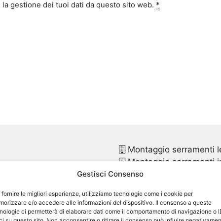
la gestione dei tuoi dati da questo sito web.
*
Montaggio serramenti l
Montaggio serramenti in
Gestisci Consenso
Montaggio finestre pvc
Montaggio finestre in p
 fornire le migliori esperienze, utilizziamo tecnologie come i cookie per
Sostituzione infissi
Com
orizzare e/o accedere alle informazioni del dispositivo. Il consenso a queste
Sostituzione infissi in p
nologie ci permetterà di elaborare dati come il comportamento di navigazione o 
ci su questo sito. Non acconsentire o ritirare il consenso può influire negativame