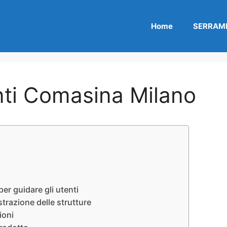
Home
SERRAME
ti Comasina Milano
r guidare gli utenti
razione delle strutture
ioni