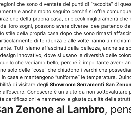
 regioni che sono diventate dei punti di “raccolta” di qu
curamente è anche molto seguito perché si offre comunque
azione della propria casa, di piccoli miglioramenti che 
a dei loro sogni, possono avere diverse idee partendo da
o stile della propria casa dopo che sono rimasti affasci
rticolarmente di tendenza e alle volte hanno un richiamo 
ante. Tutti siamo affascinati dalla bellezza, anche se sp
esign innovativo, dove si usano le diversità delle colora
uello che vediamo bello, perché è importante avere anch
 sono solo delle “cose” che chiudono i varchi che possed
e in casa e mantengono “uniforme” le temperature. Quind
ilità di visitare degli
Showroom Serramenti San Zenon
all’oscuro. Conoscere è un aiuto da non sottovalutare p
e certificazioni e nemmeno le giuste qualità delle strutt
an Zenone al Lambro
, pen