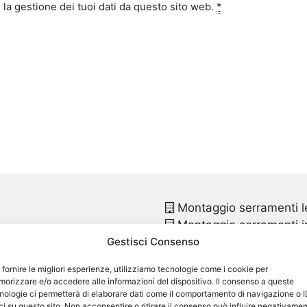
la gestione dei tuoi dati da questo sito web.
*
Montaggio serramenti l
Montaggio serramenti in
Gestisci Consenso
Montaggio finestre pvc
Montaggio finestre in p
 fornire le migliori esperienze, utilizziamo tecnologie come i cookie per
Sostituzione infissi
San 
orizzare e/o accedere alle informazioni del dispositivo. Il consenso a queste
o
Sostituzione infissi in p
nologie ci permetterà di elaborare dati come il comportamento di navigazione o 
ci su questo sito. Non acconsentire o ritirare il consenso può influire negativame