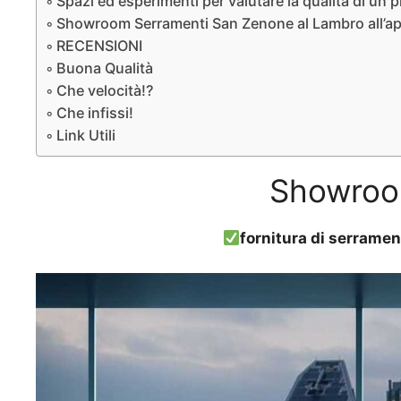
Spazi ed esperimenti per valutare la qualità di un 
Showroom Serramenti San Zenone al Lambro all’aper
RECENSIONI
Buona Qualità
Che velocità!?
Che infissi!
Link Utili
Showroo
fornitura di serramen