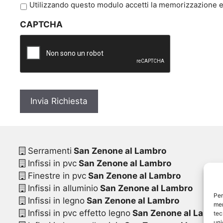
P
Utilizzando questo modulo accetti la memorizzazione e 
r
CAPTCHA
i
v
a
c
y
*
Serramenti
San Zenone al Lambro
Infissi in pvc
San Zenone al Lambro
Finestre in pvc
San Zenone al Lambro
Infissi in alluminio
San Zenone al Lambro
Per
Infissi in legno
San Zenone al Lambro
mem
Infissi in pvc effetto legno
San Zenone al Lambr
tec
uni