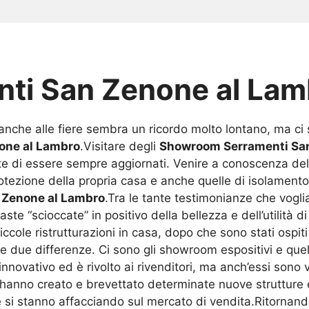
ti San Zenone al Lam
 anche alle fiere sembra un ricordo molto lontano, ma 
one al Lambro
.Visitare degli
Showroom Serramenti San
te di essere sempre aggiornati. Venire a conoscenza dell
protezione della propria casa e anche quelle di isolamento
 Zenone al Lambro
.Tra le tante testimonianze che vog
te “scioccate” in positivo della bellezza e dell’utilità
ccole ristrutturazioni in casa, dopo che sono stati ospiti
le due differenze. Ci sono gli showroom espositivi e quel
innovativo ed è rivolto ai rivenditori, ma anch’essi sono 
che hanno creato e brevettato determinate nuove struttur
he si stanno affacciando sul mercato di vendita.Ritornan