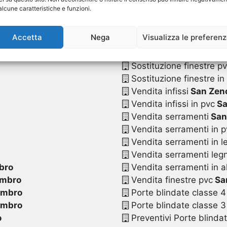
Sostituzione serrament
alcune caratteristiche e funzioni.
Sostituzione serramenti
Sostituzione serramenti
Accetta
Nega
Visualizza le preferen
Sostituzione serramenti
ro
Sostituzione serramenti 
Sostituzione finestre p
Sostituzione finestre in
Vendita infissi
San Zeno
Vendita infissi in pvc
Sa
Vendita serramenti
San
Vendita serramenti in p
Vendita serramenti in l
Vendita serramenti legn
bro
Vendita serramenti in a
ambro
Vendita finestre pvc
Sa
ambro
Porte blindate classe 4
ambro
Porte blindate classe 3
o
Preventivi Porte blinda