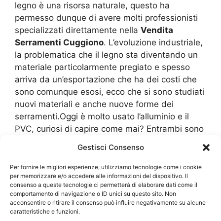
legno è una risorsa naturale, questo ha
permesso dunque di avere molti professionisti
specializzati direttamente nella
Vendita
Serramenti Cuggiono
. L’evoluzione industriale,
la problematica che il legno sta diventando un
materiale particolarmente pregiato e spesso
arriva da un’esportazione che ha dei costi che
sono comunque esosi, ecco che si sono studiati
nuovi materiali e anche nuove forme dei
serramenti.Oggi è molto usato l’alluminio e il
PVC, curiosi di capire come mai? Entrambi sono
dei materiali che sono totalmente riciclabili,
Gestisci Consenso
quindi ecosostenibili. Si possono ricavare da
diversi prodotti che vengono gettati nelle
Per fornire le migliori esperienze, utilizziamo tecnologie come i cookie
per memorizzare e/o accedere alle informazioni del dispositivo. Il
discariche e questo li fa diventare
consenso a queste tecnologie ci permetterà di elaborare dati come il
immediatamente delle materie prime
comportamento di navigazione o ID unici su questo sito. Non
secondarie che hanno dei costi bassi e dove le
acconsentire o ritirare il consenso può influire negativamente su alcune
caratteristiche e funzioni.
industrie possono poi proporre dei costi, dei