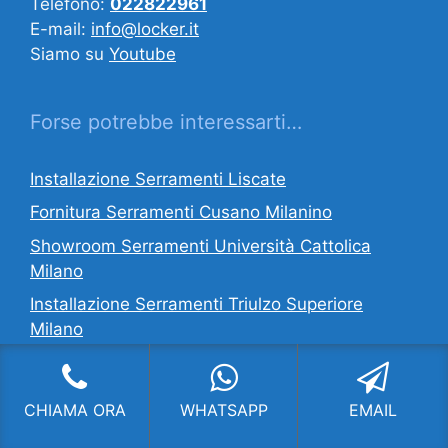
Telefono:
022822961
E-mail:
info@locker.it
Siamo su
Youtube
Forse potrebbe interessarti…
Installazione Serramenti Liscate
Fornitura Serramenti Cusano Milanino
Showroom Serramenti Università Cattolica
Milano
Installazione Serramenti Triulzo Superiore
Milano
Infissi Camparada
Fornitura Serramenti Muggiano Milano
CHIAMA ORA
WHATSAPP
EMAIL
Serramenti Agevolazioni Fiscali Milano