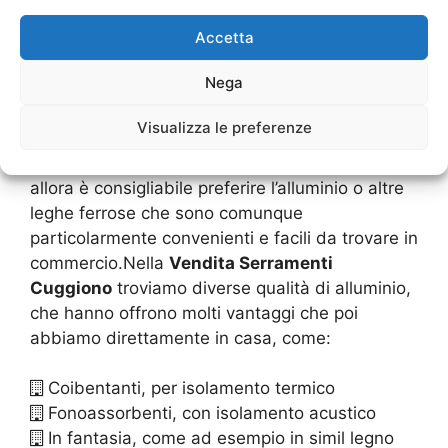
prodotti finiti, molto convenienti.Questo forse è
Accetta
uno dei punti principali nella
Vendita
Serramenti Cuggiono
in alluminio o in PVC che
Nega
ha convinto tanti utenti a preferirli a diversi
materiali, il costo economico. Entrambi hanno
Visualizza le preferenze
poi dei pro e dei contro, se ci si vuole
concentrare su una buona sicurezza, ecco che
allora è consigliabile preferire l’alluminio o altre
leghe ferrose che sono comunque
particolarmente convenienti e facili da trovare in
commercio.Nella
Vendita Serramenti
Cuggiono
troviamo diverse qualità di alluminio,
che hanno offrono molti vantaggi che poi
abbiamo direttamente in casa, come:
Coibentanti, per isolamento termico
Fonoassorbenti, con isolamento acustico
In fantasia, come ad esempio in simil legno