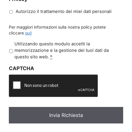
Autorizzo il trattamento dei miei dati personali
Per maggiori informazioni sulla nostra policy potete
cliccare
qui!
P
Utilizzando questo modulo accetti la
r
memorizzazione e la gestione dei tuoi dati da
i
questo sito web.
*
v
CAPTCHA
a
c
y
*