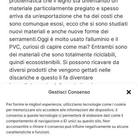
problematica che il legno sta diventando un
materiale particolarmente pregiato e spesso
arriva da un’esportazione che ha dei costi che
sono comunque esosi, ecco che si sono studiati
nuovi materiali e anche nuove forme dei
serramenti.Oggi è molto usato l’alluminio e il
PVC, curiosi di capire come mai? Entrambi sono
dei materiali che sono totalmente riciclabili,
quindi ecosostenibili. Si possono ricavare da
diversi prodotti che vengono gettati nelle
discariche e questo li fa diventare
immediatamente delle materie prime
Gestisci Consenso
secondarie che hanno dei costi bassi e dove le
industrie possono poi proporre dei costi, dei
Per fornire le migliori esperienze, utilizziamo tecnologie come i cookie
prodotti finiti, molto convenienti.Questo forse è
per memorizzare e/o accedere alle informazioni del dispositivo. Il
consenso a queste tecnologie ci permetterà di elaborare dati come il
uno dei punti principali nella
Vendita
comportamento di navigazione o ID unici su questo sito. Non
Serramenti Opera
in alluminio o in PVC che ha
acconsentire o ritirare il consenso può influire negativamente su alcune
convinto tanti utenti a preferirli a diversi
caratteristiche e funzioni.