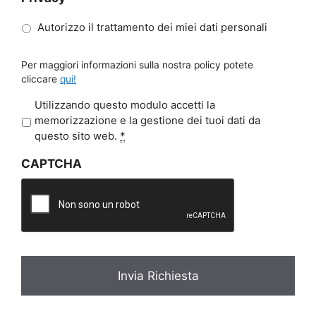
Autorizzo il trattamento dei miei dati personali
Per maggiori informazioni sulla nostra policy potete
cliccare
qui!
P
Utilizzando questo modulo accetti la
r
memorizzazione e la gestione dei tuoi dati da
i
questo sito web.
*
v
CAPTCHA
a
c
y
*