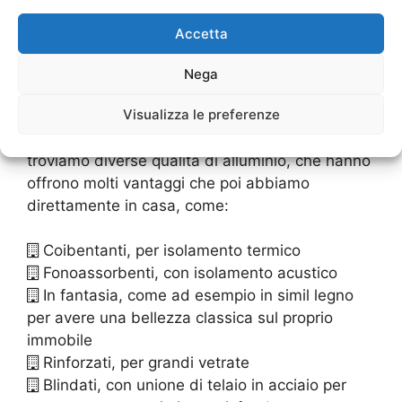
materiali, il costo economico. Entrambi hanno
poi dei pro e dei contro, se ci si vuole
Accetta
concentrare su una buona sicurezza, ecco che
allora è consigliabile preferire l’alluminio o altre
Nega
leghe ferrose che sono comunque
Visualizza le preferenze
particolarmente convenienti e facili da trovare in
commercio.Nella
Vendita Serramenti Opera
troviamo diverse qualità di alluminio, che hanno
offrono molti vantaggi che poi abbiamo
direttamente in casa, come:
Coibentanti, per isolamento termico
Fonoassorbenti, con isolamento acustico
In fantasia, come ad esempio in simil legno
per avere una bellezza classica sul proprio
immobile
Rinforzati, per grandi vetrate
Blindati, con unione di telaio in acciaio per