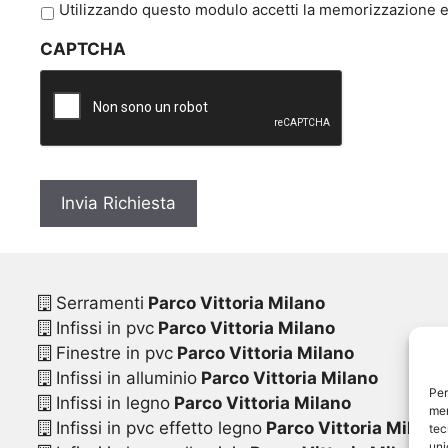
P
Utilizzando questo modulo accetti la memorizzazione e 
r
CAPTCHA
i
v
a
c
y
*
Serramenti
Parco Vittoria Milano
Infissi in pvc
Parco Vittoria Milano
Finestre in pvc
Parco Vittoria Milano
Infissi in alluminio
Parco Vittoria Milano
Per
Infissi in legno
Parco Vittoria Milano
mem
Infissi in pvc effetto legno
Parco Vittoria Milano
tec
uni