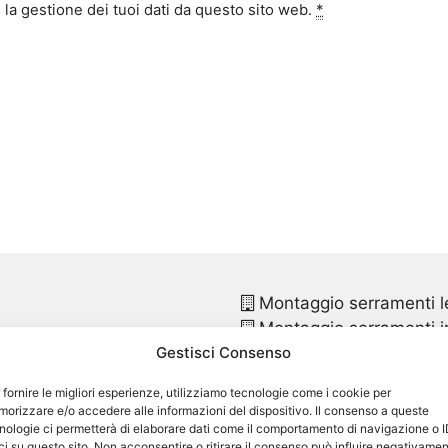
la gestione dei tuoi dati da questo sito web.
*
Montaggio serramenti l
Montaggio serramenti in
Gestisci Consenso
Montaggio finestre pvc
Montaggio finestre in p
 fornire le migliori esperienze, utilizziamo tecnologie come i cookie per
Sostituzione infissi
Parc
orizzare e/o accedere alle informazioni del dispositivo. Il consenso a queste
Sostituzione infissi in p
nologie ci permetterà di elaborare dati come il comportamento di navigazione o 
ci su questo sito. Non acconsentire o ritirare il consenso può influire negativame