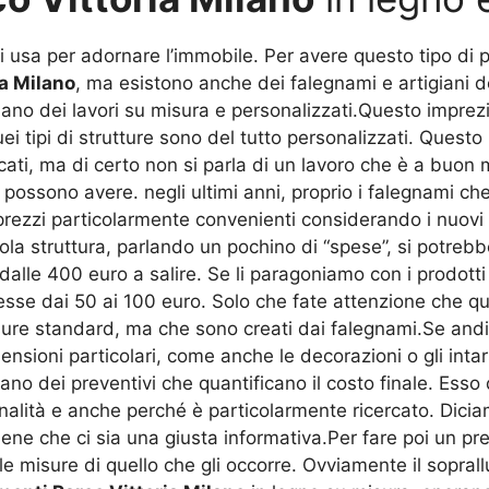
usa per adornare l’immobile. Per avere questo tipo di por
a Milano
, ma esistono anche dei falegnami e artigiani de
uano dei lavori su misura e personalizzati.Questo imprezio
ei tipi di strutture sono del tutto personalizzati. Ques
ati, ma di certo non si parla di un lavoro che è a buon 
ssono avere. negli ultimi anni, proprio i falegnami che 
rezzi particolarmente convenienti considerando i nuovi m
ola struttura, parlando un pochino di “spese”, si potreb
 dalle 400 euro a salire. Se li paragoniamo con i prodott
sse dai 50 ai 100 euro. Solo che fate attenzione che qu
sure standard, ma che sono creati dai falegnami.Se andia
sioni particolari, come anche le decorazioni o gli intars
no dei preventivi che quantificano il costo finale. Esso 
nalità e anche perché è particolarmente ricercato. Dic
e che ci sia una giusta informativa.Per fare poi un pre
le misure di quello che gli occorre. Ovviamente il sopral