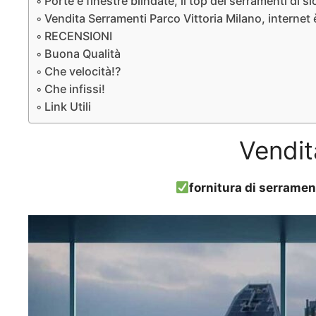
Porte e finestre blindate, il top dei serramenti di s
Vendita Serramenti Parco Vittoria Milano, internet 
RECENSIONI
Buona Qualità
Che velocità!?
Che infissi!
Link Utili
Vendit
fornitura di serramen