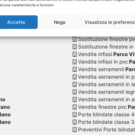
Sostituzione serrament
alcune caratteristiche e funzioni.
Sostituzione serramenti
Sostituzione serramenti
Accetta
Nega
Visualizza le preferen
Sostituzione serramenti
o
Sostituzione serramenti 
Sostituzione finestre p
Sostituzione finestre in
Vendita infissi
Parco Vi
Vendita infissi in pvc
Pa
Vendita serramenti
Parc
Vendita serramenti in p
Vendita serramenti in l
Vendita serramenti legn
no
Vendita serramenti in a
lano
Vendita finestre pvc
Par
ilano
Porte blindate classe 4
ilano
Porte blindate classe 3
Preventivi Porte blinda