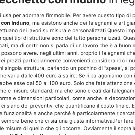
usa per adornare l’immobile. Per avere questo tipo di por
 con Induno
, ma esistono anche dei falegnami e artigiani
fettuano dei lavori su misura e personalizzati.Questo impre
 quei tipi di strutture sono del tutto personalizzati. Q
ati, ma di certo non si parla di un lavoro che è a buon 
ssono avere. negli ultimi anni, proprio i falegnami che 
i prezzi particolarmente convenienti considerando i nuov
ni singola struttura, parlando un pochino di “spese”, si
 che varia dalle 400 euro a salire. Se li paragoniamo con 
rebbe esse dai 50 ai 100 euro. Solo che fate attenzione
orme e misure standard, ma che sono creati dai falegnami
rme e dimensioni particolari, come anche le decorazioni o
 siano dei preventivi che quantificano il costo finale. E
e funzionalità e anche perché è particolarmente ricerc
empre bene che ci sia una giusta informativa.Per fare 
le misure di quello che gli occorre. Ovviamente il sopral