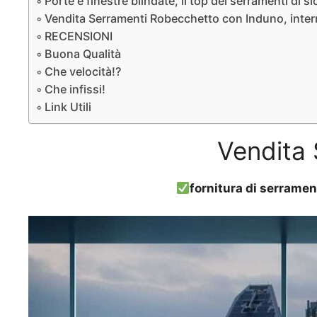
Porte e finestre blindate, il top dei serramenti di s
Vendita Serramenti Robecchetto con Induno, intern
RECENSIONI
Buona Qualità
Che velocità!?
Che infissi!
Link Utili
Vendita
fornitura di serramen