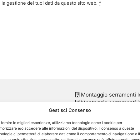
la gestione dei tuoi dati da questo sito web.
*
Montaggio serramenti l
Montaggio serramenti in
Gestisci Consenso
Montaggio finestre pvc
Montaggio finestre in p
 fornire le migliori esperienze, utilizziamo tecnologie come i cookie per
Sostituzione infissi
Robe
orizzare e/o accedere alle informazioni del dispositivo. Il consenso a queste
uno
Sostituzione infissi in p
nologie ci permetterà di elaborare dati come il comportamento di navigazione o 
ci su questo sito. Non acconsentire o ritirare il consenso può influire negativame