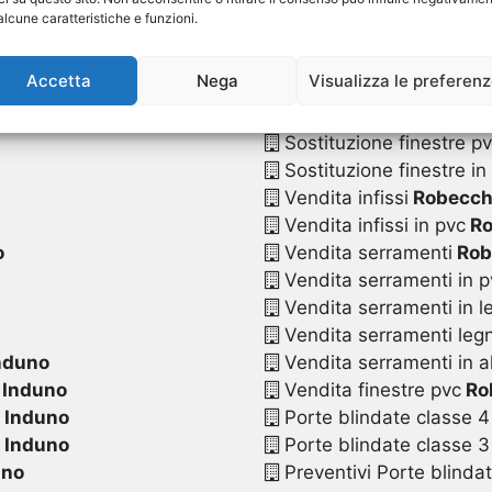
o
Sostituzione serrament
alcune caratteristiche e funzioni.
Sostituzione serramenti
no
Sostituzione serramenti
Accetta
Nega
Visualizza le preferen
Sostituzione serramenti
duno
Sostituzione serramenti 
Sostituzione finestre p
Sostituzione finestre in
Vendita infissi
Robecche
Vendita infissi in pvc
Ro
o
Vendita serramenti
Rob
Vendita serramenti in p
Vendita serramenti in l
Vendita serramenti legn
nduno
Vendita serramenti in a
 Induno
Vendita finestre pvc
Ro
 Induno
Porte blindate classe 4
 Induno
Porte blindate classe 3
uno
Preventivi Porte blinda