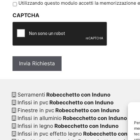
P
Utilizzando questo modulo accetti la memorizzazione e 
r
CAPTCHA
i
v
a
c
y
*
Serramenti
Robecchetto con Induno
Infissi in pvc
Robecchetto con Induno
Finestre in pvc
Robecchetto con Induno
Infissi in alluminio
Robecchetto con Induno
Per
Infissi in legno
Robecchetto con Induno
mem
Infissi in pvc effetto legno
Robecchetto con Ind
tec
uni