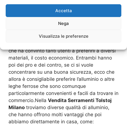
vengono gettati nelle discariche e questo li fa
diventare immediatamente delle materie prime
Accetta
secondarie che hanno dei costi bassi e dove le
industrie possono poi proporre dei costi, dei
Nega
prodotti finiti, molto convenienti.Questo forse è
Visualizza le preferenze
uno dei punti principali nella
Vendita
Serramenti Tolstoj Milano
in alluminio o in PVC
che ha convinto tanti utenti a preferirli a diversi
materiali, il costo economico. Entrambi hanno
poi dei pro e dei contro, se ci si vuole
concentrare su una buona sicurezza, ecco che
allora è consigliabile preferire l’alluminio o altre
leghe ferrose che sono comunque
particolarmente convenienti e facili da trovare in
commercio.Nella
Vendita Serramenti Tolstoj
Milano
troviamo diverse qualità di alluminio,
che hanno offrono molti vantaggi che poi
abbiamo direttamente in casa, come: