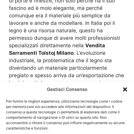
di porte e finestre, non solo perché ha il suo
fascino ed è molo elegante, ma perché
comunque era il materiale più semplice da
lavorare e anche da modellare. In Italia poi il
legno è una risorsa naturale, questo ha
permesso dunque di avere molti professionisti
specializzati direttamente nella
Vendita
Serramenti Tolstoj Milano
. L’evoluzione
industriale, la problematica che il legno sta
diventando un materiale particolarmente
pregiato e spesso arriva da un’esportazione che
ha dei costi che sono comunque esosi, ecco
Gestisci Consenso
che si sono studiati nuovi materiali e anche
nuove forme dei serramenti.Oggi è molto usato
Per fornire le migliori esperienze, utilizziamo tecnologie come i cookie
l’alluminio e il PVC, curiosi di capire come mai?
per memorizzare e/o accedere alle informazioni del dispositivo. Il
consenso a queste tecnologie ci permetterà di elaborare dati come il
Entrambi sono dei materiali che sono
comportamento di navigazione o ID unici su questo sito. Non
totalmente riciclabili, quindi ecosostenibili. Si
acconsentire o ritirare il consenso può influire negativamente su alcune
possono ricavare da diversi prodotti che
caratteristiche e funzioni.