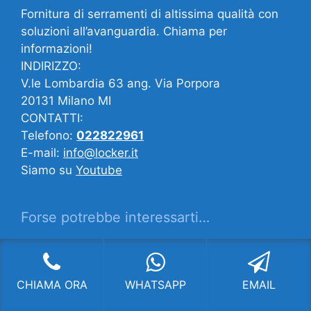
Fornitura di serramenti di altissima qualità con
soluzioni all’avanguardia. Chiama per
informazioni!
INDIRIZZO:
V.le Lombardia 63 ang. Via Porpora
20131 Milano MI
CONTATTI:
Telefono:
022822961
E-mail:
info@locker.it
Siamo su
Youtube
Forse potrebbe interessarti…
Infissi Lazzate
Showroom Serramenti Carrobbio Milano
CHIAMA ORA
WHATSAPP
EMAIL
Infissi Burago di Molgora