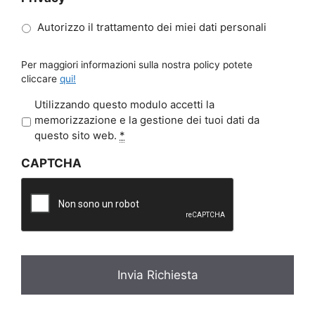
Autorizzo il trattamento dei miei dati personali
Per maggiori informazioni sulla nostra policy potete
cliccare
qui!
P
Utilizzando questo modulo accetti la
r
memorizzazione e la gestione dei tuoi dati da
i
questo sito web.
*
v
CAPTCHA
a
c
y
*