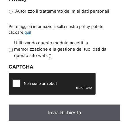
Autorizzo il trattamento dei miei dati personali
Per maggiori informazioni sulla nostra policy potete
cliccare
qui!
P
Utilizzando questo modulo accetti la
r
memorizzazione e la gestione dei tuoi dati da
i
questo sito web.
*
v
CAPTCHA
a
c
y
*