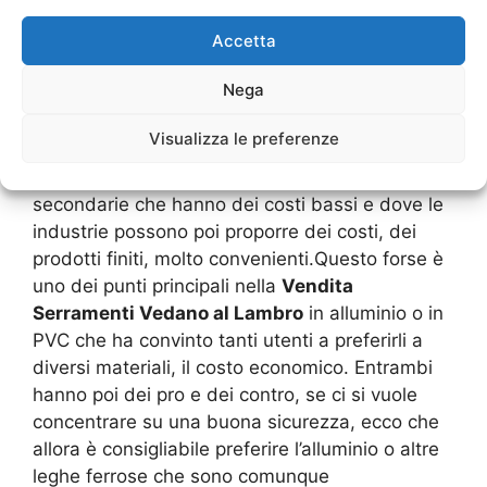
nuove forme dei serramenti.Oggi è molto usato
Accetta
l’alluminio e il PVC, curiosi di capire come mai?
Entrambi sono dei materiali che sono
Nega
totalmente riciclabili, quindi ecosostenibili. Si
possono ricavare da diversi prodotti che
Visualizza le preferenze
vengono gettati nelle discariche e questo li fa
diventare immediatamente delle materie prime
secondarie che hanno dei costi bassi e dove le
industrie possono poi proporre dei costi, dei
prodotti finiti, molto convenienti.Questo forse è
uno dei punti principali nella
Vendita
Serramenti Vedano al Lambro
in alluminio o in
PVC che ha convinto tanti utenti a preferirli a
diversi materiali, il costo economico. Entrambi
hanno poi dei pro e dei contro, se ci si vuole
concentrare su una buona sicurezza, ecco che
allora è consigliabile preferire l’alluminio o altre
leghe ferrose che sono comunque