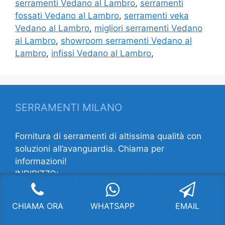
serramenti Vedano al Lambro
,
serramenti
fossati Vedano al Lambro
,
serramenti veka
Vedano al Lambro
,
migliori serramenti Vedano
al Lambro
,
showroom serramenti Vedano al
Lambro
,
infissi Vedano al Lambro
,
SERRAMENTI MILANO
Fornitura di serramenti di altissima qualità con
soluzioni all’avanguardia. Chiama per
informazioni!
INDIRIZZO:
V.le Lombardia 63 ang. Via Porpora
20131 Milano MI
CHIAMA ORA
WHATSAPP
EMAIL
CONTATTI:
Telefono:
022822961