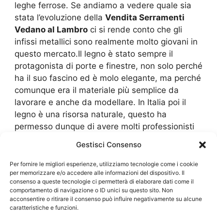
leghe ferrose. Se andiamo a vedere quale sia
stata l’evoluzione della
Vendita Serramenti
Vedano al Lambro
ci si rende conto che gli
infissi metallici sono realmente molto giovani in
questo mercato.Il legno è stato sempre il
protagonista di porte e finestre, non solo perché
ha il suo fascino ed è molo elegante, ma perché
comunque era il materiale più semplice da
lavorare e anche da modellare. In Italia poi il
legno è una risorsa naturale, questo ha
permesso dunque di avere molti professionisti
specializzati direttamente nella
Vendita
Gestisci Consenso
Serramenti Vedano al Lambro
. L’evoluzione
industriale, la problematica che il legno sta
Per fornire le migliori esperienze, utilizziamo tecnologie come i cookie
per memorizzare e/o accedere alle informazioni del dispositivo. Il
diventando un materiale particolarmente
consenso a queste tecnologie ci permetterà di elaborare dati come il
pregiato e spesso arriva da un’esportazione che
comportamento di navigazione o ID unici su questo sito. Non
ha dei costi che sono comunque esosi, ecco
acconsentire o ritirare il consenso può influire negativamente su alcune
caratteristiche e funzioni.
che si sono studiati nuovi materiali e anche