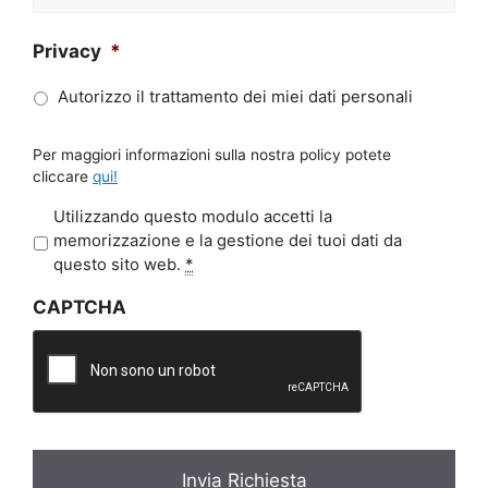
Privacy
*
Autorizzo il trattamento dei miei dati personali
Per maggiori informazioni sulla nostra policy potete
cliccare
qui!
P
Utilizzando questo modulo accetti la
r
memorizzazione e la gestione dei tuoi dati da
i
questo sito web.
*
v
CAPTCHA
a
c
y
*