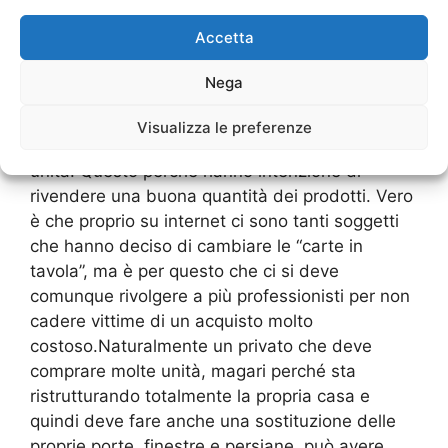
sono determinate caratteristiche.Se un utente
Accetta
ha bisogno di avere una porta o un portone
perché deve sostituire il proprio, non può
Nega
rivolgersi a dei professionisti di
Fornitura
Serramenti Rottole Milano
, perché essi
Visualizza le preferenze
richiedono almeno un acquisto di due o tre
unità. Questo perché hanno intenzione di
rivendere una buona quantità dei prodotti. Vero
è che proprio su internet ci sono tanti soggetti
che hanno deciso di cambiare le “carte in
tavola”, ma è per questo che ci si deve
comunque rivolgere a più professionisti per non
cadere vittime di un acquisto molto
costoso.Naturalmente un privato che deve
comprare molte unità, magari perché sta
ristrutturando totalmente la propria casa e
quindi deve fare anche una sostituzione delle
proprie porte, finestre e persiane, può avere