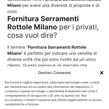
Milano
per avere una diversità di proposte e di
costi.
Fornitura Serramenti
Rottole Milano
per i privati,
cosa vuol dire?
Il termine “
Fornitura Serramenti Rottole
Milano
” è perfetto per indicare una vendita di
diverse unità che poi sono rivolte ad un unico
cliente. Questo spesso è un mercato che
interessa i grossisti e i rivenditori al minuto,
Gestisci Consenso
quindi alle volte ci si trova anche un pochino
Per fornire le migliori esperienze, utilizziamo tecnologie come i cookie
“spaesati” quando si parla di una
Fornitura
per memorizzare e/o accedere alle informazioni del dispositivo. Il
Serramenti Rottole Milano
per il
consenso a queste tecnologie ci permetterà di elaborare dati come il
privato.Tuttavia, negli ultimi anni, ci sono anche
comportamento di navigazione o ID unici su questo sito. Non
acconsentire o ritirare il consenso può influire negativamente su alcune
dei negozi e grossisti che possono eseguire una
caratteristiche e funzioni.
vendita diretta al minuto, ma solo quando ci