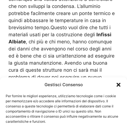
che non sviluppi la condensa. L’alluminio
potrebbe facilmente creare un ponte termico e
quindi abbassare le temperature in casa in
brevissimo tempo.Questo vuol dire che tutti i
materiali usati per la costruzione degli
Infissi
Albiate
, chi più e chi meno, hanno comunque
dei danni che avvengono nel corso degli anni
ed è bene che ci sia un’attenzione ad eseguire
la giusta manutenzione. Avendo una buona
cura di queste strutture non ci sarà mai il
problema di dover poi eseguire un nuovo
acquisto oppure di spendere tanto denaro per
Gestisci Consenso
fare delle riparazioni che sono poi
Per fornire le migliori esperienze, utilizziamo tecnologie come i cookie
indispensabili.Alla fine, alcune manutenzioni, le
per memorizzare e/o accedere alle informazioni del dispositivo. Il
possiamo effettuare anche da soli in modo da
consenso a queste tecnologie ci permetterà di elaborare dati come il
comportamento di navigazione o ID unici su questo sito. Non
garantire anche una tutela maggiore e che non
acconsentire o ritirare il consenso può influire negativamente su alcune
ci costa nulla, solo qualche ora di lavoro che
caratteristiche e funzioni.
potrebbe essere anche piacevole per curare la