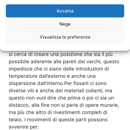
nostra casa.
Accetta
Infissi Albiate
con distacco
dai varchi
Nega
Visualizza le preferenze
Gli
Infissi Albiate
si possono staccare dalla loro
posizione “naturale”. Quando vengono montati
si cerca di creare una posizione che sia il più
possibile aderente alle pareti dei varchi, questo
impedisce che ci siano delle introduzioni di
temperature dall’esterno e anche una
dispersione dall’interno.Per fissarli ci sono
diverse viti e anche dei materiali collanti, ma
questo non vuol dire che prima o poi ci sia un
distacco, alla fine non si parla di opere murarie,
ma più che altro di rivestimenti completi di
telaio. I movimenti di queste parti possono
avvenire per: