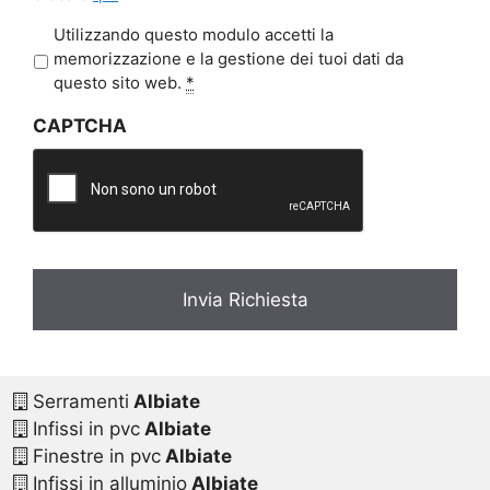
P
Utilizzando questo modulo accetti la
r
memorizzazione e la gestione dei tuoi dati da
i
questo sito web.
*
v
CAPTCHA
a
c
y
*
Serramenti
Albiate
Infissi in pvc
Albiate
Finestre in pvc
Albiate
Infissi in alluminio
Albiate