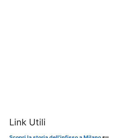
Link Utili
Scopri la storia dell'infisso a Milano
su