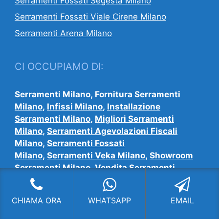
Serramenti Fossati Segesta Milano
Serramenti Fossati Viale Cirene Milano
Serramenti Arena Milano
CI OCCUPIAMO DI:
Serramenti Milano
,
Fornitura Serramenti
Milano
,
Infissi Milano
,
Installazione
Serramenti Milano
,
Migliori Serramenti
Milano
,
Serramenti Agevolazioni Fiscali
Milano
,
Serramenti Fossati
Milano
,
Serramenti Veka Milano
,
Showroom
Serramenti Milano
,
Vendita Serramenti
Milano
CHIAMA ORA
WHATSAPP
EMAIL