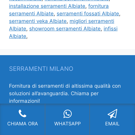
installazione serramenti Albiate
,
fornitura
serramenti Albiate
,
serramenti fossati Albiate
,
serramenti veka Albiate
,
migliori serramenti
Albiate
,
showroom serramenti Albiate
,
infissi
Albiate
,
SERRAMENTI MILANO
Fornitura di serramenti di altissima qualità con
soluzioni all’avanguardia. Chiama per
informazioni!
INDIRIZZO:
V.le Lombardia 63 ang. Via Porpora
20131 Milano MI
CHIAMA ORA
WHATSAPP
EMAIL
CONTATTI: