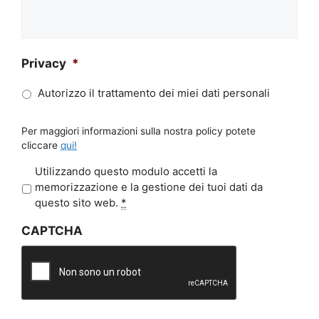
Privacy
*
Autorizzo il trattamento dei miei dati personali
Per maggiori informazioni sulla nostra policy potete
cliccare
qui!
P
Utilizzando questo modulo accetti la
r
memorizzazione e la gestione dei tuoi dati da
i
questo sito web.
*
v
CAPTCHA
a
c
y
*