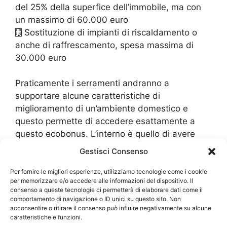
del 25% della superfice dell’immobile, ma con
un massimo di 60.000 euro
Sostituzione di impianti di riscaldamento o
anche di raffrescamento, spesa massima di
30.000 euro
Praticamente i serramenti andranno a
supportare alcune caratteristiche di
miglioramento di un’ambiente domestico e
questo permette di accedere esattamente a
questo ecobonus. L’interno è quello di avere
degli immobili che sono altamente
Gestisci Consenso
ecosostenibili, cioè che hanno un minimo
dispendio energetico per il proprio
Per fornire le migliori esperienze, utilizziamo tecnologie come i cookie
per memorizzare e/o accedere alle informazioni del dispositivo. Il
riscaldamento. Si tratta dunque di un
consenso a queste tecnologie ci permetterà di elaborare dati come il
investimento, che lo stesso Stato, effettua su
comportamento di navigazione o ID unici su questo sito. Non
acconsentire o ritirare il consenso può influire negativamente su alcune
quegli immobili che nel prossimo futuro
caratteristiche e funzioni.
andranno a consumare molto poco e a