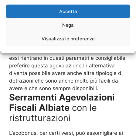
inquinare di meno.Ovviamente, tra i
Serramenti
Accetta
Agevolazioni Fiscali Albiate
, questo è quello
che sicuramente è ambitissimo, ma come
Nega
abbiamo detto occorre che ci siano dei rispetti
di queste richieste. Infatti, le ditte che
Visualizza le preferenze
effettuano determinati lavori, avvisano il cliente
di quale sia la realtà e l’entità dei lavori, solo se
essi rientrano in questi parametri e consigliabile
preferire questa agevolazione.In alternativa
diventa possibile avere anche altre tipologie di
detrazioni che sono anche molto più facili da
avere e che sono sempre disponibili.
Serramenti Agevolazioni
Fiscali Albiate
con le
ristrutturazioni
L’ecobonus, per certi versi, può assomigliare ai