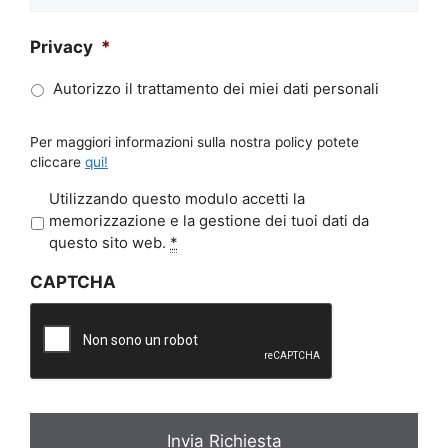
Privacy
*
Autorizzo il trattamento dei miei dati personali
Per maggiori informazioni sulla nostra policy potete
cliccare
qui!
P
Utilizzando questo modulo accetti la
r
memorizzazione e la gestione dei tuoi dati da
i
questo sito web.
*
v
CAPTCHA
a
c
y
*