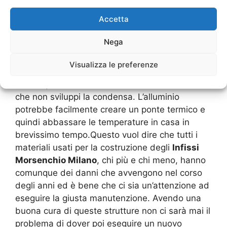
quindi abbia già un isolamento interno oppure
Accetta
non si sia provveduto a fare un lavoro di
isolamento mentre veniva installato.Vero è che
Nega
proprio l’alluminio non soffre di usure da
umidità, come ad esempio la ruggine oppure di
Visualizza le preferenze
ossidazione, ma è importante che ci sia
comunque una valida attenzione a controllare
che non sviluppi la condensa. L’alluminio
potrebbe facilmente creare un ponte termico e
quindi abbassare le temperature in casa in
brevissimo tempo.Questo vuol dire che tutti i
materiali usati per la costruzione degli
Infissi
Morsenchio Milano
, chi più e chi meno, hanno
comunque dei danni che avvengono nel corso
degli anni ed è bene che ci sia un’attenzione ad
eseguire la giusta manutenzione. Avendo una
buona cura di queste strutture non ci sarà mai il
problema di dover poi eseguire un nuovo