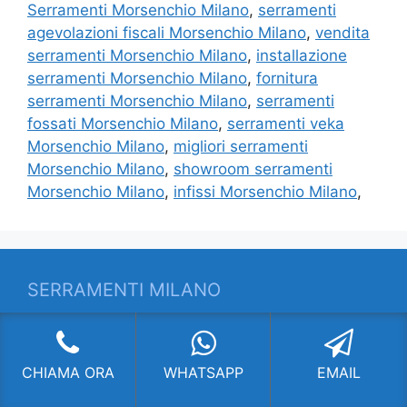
Serramenti Morsenchio Milano
,
serramenti
agevolazioni fiscali Morsenchio Milano
,
vendita
serramenti Morsenchio Milano
,
installazione
serramenti Morsenchio Milano
,
fornitura
serramenti Morsenchio Milano
,
serramenti
fossati Morsenchio Milano
,
serramenti veka
Morsenchio Milano
,
migliori serramenti
Morsenchio Milano
,
showroom serramenti
Morsenchio Milano
,
infissi Morsenchio Milano
,
SERRAMENTI MILANO
Fornitura di serramenti di altissima qualità con
soluzioni all’avanguardia. Chiama per
CHIAMA ORA
WHATSAPP
EMAIL
informazioni!