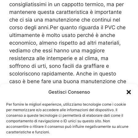
consigliatissimi in un cappotto termico, ma per
mantenere questa caratteristica è importante
che ci sia una manutenzione che continui nel
corso degli anni.Per quanto riguarda il PVC che
ultimamente è molto usato perché è anche
economico, almeno rispetto ad altri materiali,
vediamo che essi hanno una maggiore
resistenza alle intemperie e al clima, ma
soffrono di urti, sono facili da graffiare e
scoloriscono rapidamente. Anche in questo
caso è bene fare una buona manutenzione che
sia periodica. Inoltre, per non intaccare la sua
Gestisci Consenso
forma e qualità, ci deve essere un’attenzione
per quanto riguarda le pulizie. Meglio che ci sia
Per fornire le migliori esperienze, utilizziamo tecnologie come i cookie
per memorizzare e/o accedere alle informazioni del dispositivo. Il
un’attenzione nell’usare i giusti detersivi che
consenso a queste tecnologie ci permetterà di elaborare dati come il
devono essere a PH neutro.Continuiamo con
comportamento di navigazione o ID unici su questo sito. Non
acconsentire o ritirare il consenso può influire negativamente su alcune
l’alluminio. Questo è un pessimo infisso da
caratteristiche e funzioni.
usare in casa, almeno che non sia coibentato,