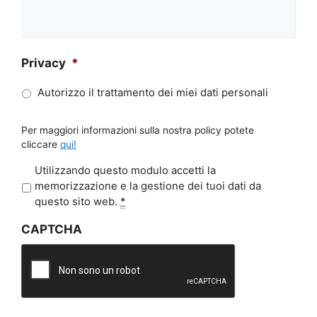
Privacy
*
Autorizzo il trattamento dei miei dati personali
Per maggiori informazioni sulla nostra policy potete
cliccare
qui!
P
Utilizzando questo modulo accetti la
r
memorizzazione e la gestione dei tuoi dati da
i
questo sito web.
*
v
CAPTCHA
a
c
y
*