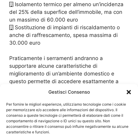
Isolamento termico per almeno un’incidenza
del 25% della superfice dell’immobile, ma con
un massimo di 60.000 euro
Sostituzione di impianti di riscaldamento o
anche di raffrescamento, spesa massima di
30.000 euro
Praticamente i serramenti andranno a
supportare alcune caratteristiche di
miglioramento di un’ambiente domestico e
questo permette di accedere esattamente a
questo ecobonus. L’interno è quello di avere
Gestisci Consenso
degli immobili che sono altamente
ecosostenibili, cioè che hanno un minimo
Per fornire le migliori esperienze, utilizziamo tecnologie come i cookie
per memorizzare e/o accedere alle informazioni del dispositivo. Il
dispendio energetico per il proprio
consenso a queste tecnologie ci permetterà di elaborare dati come il
riscaldamento. Si tratta dunque di un
comportamento di navigazione o ID unici su questo sito. Non
acconsentire o ritirare il consenso può influire negativamente su alcune
investimento, che lo stesso Stato, effettua su
caratteristiche e funzioni.
quegli immobili che nel prossimo futuro