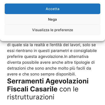
andranno a consumare molto poco e a
Accetta
inquinare di meno.Ovviamente, tra i
Serramenti
Agevolazioni Fiscali Casarile
, questo è quello
Nega
che sicuramente è ambitissimo, ma come
abbiamo detto occorre che ci siano dei rispetti
Visualizza le preferenze
di queste richieste. Infatti, le ditte che
effettuano determinati lavori, avvisano il cliente
di quale sia la realtà e l’entità dei lavori, solo se
essi rientrano in questi parametri e consigliabile
preferire questa agevolazione.In alternativa
diventa possibile avere anche altre tipologie di
detrazioni che sono anche molto più facili da
avere e che sono sempre disponibili.
Serramenti Agevolazioni
Fiscali Casarile
con le
ristrutturazioni