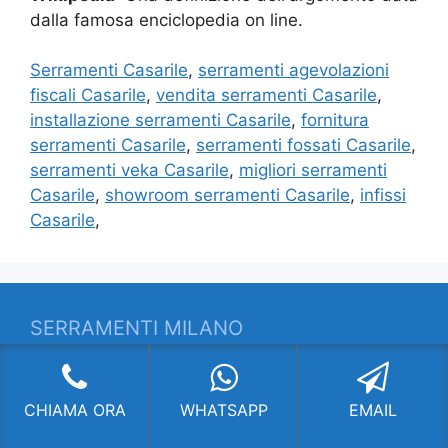
dalla famosa enciclopedia on line.
Serramenti Casarile
,
serramenti agevolazioni
fiscali Casarile
,
vendita serramenti Casarile
,
installazione serramenti Casarile
,
fornitura
serramenti Casarile
,
serramenti fossati Casarile
,
serramenti veka Casarile
,
migliori serramenti
Casarile
,
showroom serramenti Casarile
,
infissi
Casarile
,
SERRAMENTI MILANO
Fornitura di serramenti di altissima qualità con
soluzioni all’avanguardia. Chiama per
CHIAMA ORA
WHATSAPP
EMAIL
informazioni!